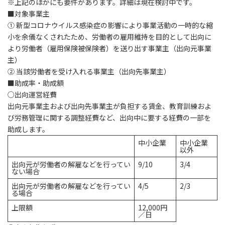
※上記のほかにも要件があります。詳細は現在検討中です。
■対象事業主
① 新型コロナウイルス感染症の影響により事業活動の一時的な縮
小を余儀なくされたため、労働者の雇用維持を目的として出向に
より労働者（雇用保険被保険者）を送り出す事業主（出向元事業
主）
② 当該労働者を受け入れる事業主（出向先事業主）
■助成率・助成額
○出向運営経費
出向元事業主および出向先事業主が負担する賃金、教育訓練およ
び労務管理に関する調整経費など、
出向中に要する経費の一部を
助成
します。
中小企業
中小企業
以外
出向元が労働者の解雇などを行ってい
9/10
3/4
ない場合
出向元が労働者の解雇などを行ってい
4/5
2/3
る場合
上限額
12,000
円
／日