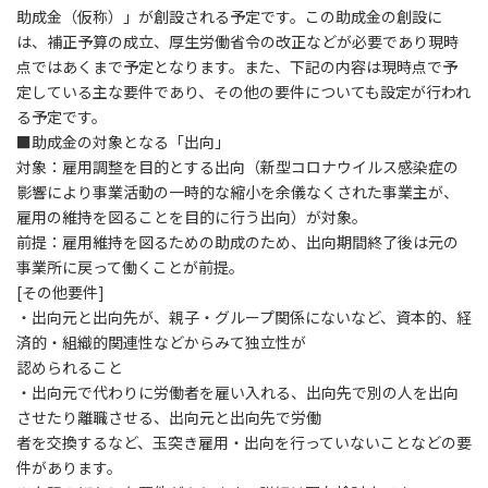
助成金（仮称）」が創設される予定です。この助成金の創設に
は、補正予算の成立、厚生労働省令の改正などが必要であり現時
点ではあくまで予定となります。また、下記の内容は現時点で予
定している主な要件であり、その他の要件についても設定が行われ
る予定です。
■助成金の対象となる「出向」
対象：
雇用調整を目的とする出向（新型コロナウイルス感染症の
影響により事業活動の一時的な縮小を余儀なくされた事業主が、
雇用の維持を図ることを目的に行う出向）が対象。
前提：
雇用維持を図るための助成のため、出向期間終了後は元の
事業所に戻って働くことが前提。
[
その他要件]
・出向元と出向先が、親子・グループ関係にないなど、資本的、経
済的・組織的関連性などからみて独立性が
認められること
・出向元で代わりに労働者を雇い入れる、出向先で別の人を出向
させたり離職させる、出向元と出向先で労働
者を交換するなど、玉突き雇用・出向を行っていないことなどの要
件があります。