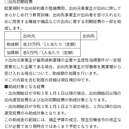
○出向初期経費
就業規則や出向契約書の整備費用、出向元事業主が出向に際して
あらかじめ行う教育訓練、出向先事業主が出向者を受け入れるた
めに用意する機器や備品などの
出向に要する初期経費の一部を助
成
します。
出向元
出向先
助成額
各10万円／1人当たり（定額）
加算額
各5万円／1人当たり（定額）
※出向元事業主が雇用過剰業種の企業や生産性指標要件が一定程
度悪化した企業である場合、出向先事業主が労働者を異業種から
受け入れる場合について、助成額の加算を行います。
※この内容を含む制度の詳細は現在検討中です。
■助成対象となる経費
・出向開始日が令和３年１月１日以降の場合、出向開始日以降の
出向運営経費および出向初期経費が助成対象となります。
・出向開始日が令和３年１月１日より前の場合、１月以降の出向
運営経費のみ助成対象となります。
この助成金の創設には、補正予算の成立、厚生労働省令の改正な
どが必要であり現時点ではあくまで予定となります。