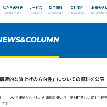
私たちの強み
サービス
採用情報
会社案内
お知らせ
CONCEPT
SERVICE
RECRUIT
COMPANY
NEWS&C
NEWS&COLUMN
構造的な賃上げの方向性」についての資料を公表
」について議論がなされ、内閣官房HPから「第14回新しい資本主義
」です。