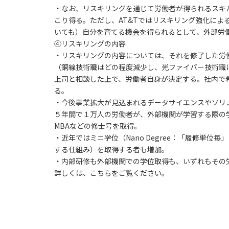
・なお、リスキリングを通じて労働者が得られるスキ
こり得る。ただし、AT&Tではリスキリング強化に
いても）自分を育てる機会を得られるとして、外部労
④リスキリングの内容
・リスキリングの内容については、それを修了した労
（銅線技術職はどの程度減少し、光ファイバー技術職
上司と相談した上で、労働者自身が決定する。社内で
る。
・今後事業拡大が見込まれるデータサイエンスやソリュ
５年間で１万人の労働者が、外部機関が学習する際の学
MBAなどの修士号を取得。
・近年ではミニ学位（Nano Degree：「履修
する仕組み）を取得する者も増加。
・内部研修も外部機関での学位取得も、いずれもその
詳しくは、こちらをご覧ください。