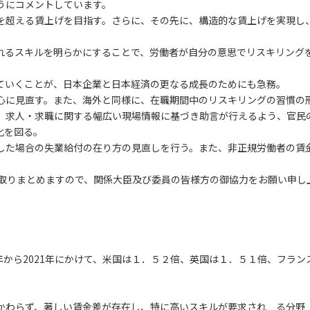
うにコメントしています。
を超える賃上げを目指す。さらに、その先に、構造的な賃上げを実現し
れるスキルを明らかにすることで、労働者が自分の意思でリスキリング
ていくことが、日本企業と日本経済の更なる成長のためにも急務。
心に見直す。また、海外と同様に、在職期間中のリスキリングの習慣の
、求人・求職に関する幅広い現場情報に基づき助言が行えるよう、官民
化を図る。
した場合の失業給付の在り方の見直しを行う。また、非正規労働者の賃
を取りまとめますので、関係大臣及び委員の皆様方の御協力をお願い申し
。
1年から2021年にかけて、米国は１．５２倍、英国は１．５１倍、フラ
かわらず、著しい賃金差が存在し、特に高いスキルが要求され る分野（