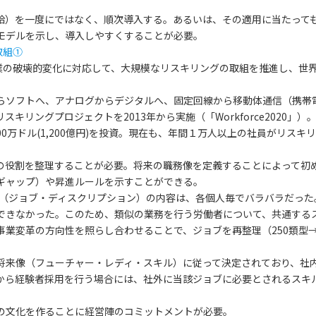
給）を一度にではなく、順次導入する。あるいは、その適用に当たって
モデルを示し、導入しやすくすることが必要。
取組①
事業の破壊的変化に対応して、大規模なリスキリングの取組を推進し、世
からソフトへ、アナログからデジタルへ、固定回線から移動体通信（携帯
リングプロジェクトを2013年から実施（「Workforce2020」）
400万ドル(1,200億円)を投資。現在も、年間１万人以上の社員がリス
）
の役割を整理することが必要。将来の職務像を定義することによって初
ギャップ）や昇進ルールを示すことができる。
述書（ジョブ・ディスクリプション）の内容は、各個人毎でバラバラだっ
できなかった。このため、類似の業務を行う労働者について、共通する
業変革の方向性を照らし合わせることで、ジョブを再整理（250類型→
将来像（フューチャー・レディ・スキル）に従って決定されており、社
から経験者採用を行う場合には、社外に当該ジョブに必要とされるスキ
の文化を作ることに経営陣のコミットメントが必要。