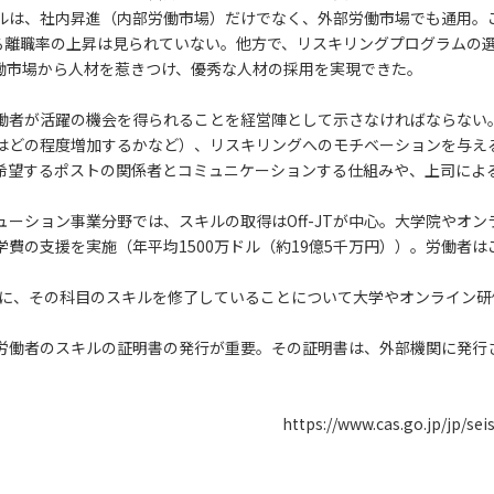
ルは、社内昇進（内部労働市場）だけでなく、外部労働市場でも通用。
よる離職率の上昇は見られていない。他方で、リスキリングプログラムの
働市場から人材を惹きつけ、優秀な人材の採用を実現できた。
働者が活躍の機会を得られることを経営陣として示さなければならない
はどの程度増加するかなど）、リスキリングへのモチベーションを与え
希望するポストの関係者とコミュニケーションする仕組みや、上司によ
ーション事業分野では、スキルの取得はOff-JTが中心。大学院やオ
費の支援を実施（年平均1500万ドル（約19億5千万円））。労働者
単位毎」に、その科目のスキルを修了していることについて大学やオンライ
労働者のスキルの証明書の発行が重要。その証明書は、外部機関に発行
https://www.cas.go.jp/jp/sei