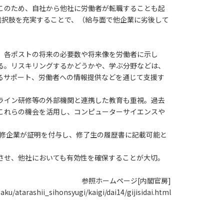
このため、自社から他社に労働者が転職することも起
選択肢を充実することで、（給与面で他企業に劣後して
。各ポストの将来の必要数や将来像を労働者に示し
る。リスキリングするかどうかや、学ぶ分野などは、
るサポート、労働者への情報提供などを通じて支援す
ンライン研修等の外部機関と連携した教育も重視。過去
はこれらの機会を活用し、コンピューターサイエンスや
ン研修企業が証明を付与し、修了生の履歴書に記載可能と
させ、他社においても有効性を確保することが大切。
参照ホームページ[内閣官房]
saku/atarashii_sihonsyugi/kaigi/dai14/gijisidai.html