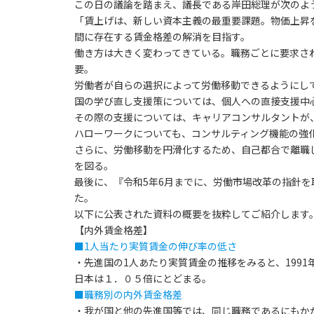
この日の議論を踏まえ、議長である岸田総理が次のよ
「賃上げは、新しい資本主義の最重要課題。物価上昇
間に存在する賃金格差の解消を目指す。
働き方は大きく変わってきている。職務ごとに要求さ
要。
労働者が自らの選択によって労働移動できるようにし
国の学び直し支援策については、個人への直接支援中
その際の支援については、キャリアコンサルタントが
ハローワークについても、コンサルティング機能の強
さらに、労働移動を円滑化するため、自己都合で離職
を図る。
最後に、『令和5年6月までに、労働市場改革の指針
た。
以下に公表された資料の概要を抜粋してご紹介します
【内外賃金格差】
■1人当たり実質賃金の伸び率の低さ
・先進国の1人あたり実質賃金の推移をみると、199
日本は１．０５倍にとどまる。
■職務別の内外賃金格差
・我が国と他の先進国等では、同じ職務であるにもか