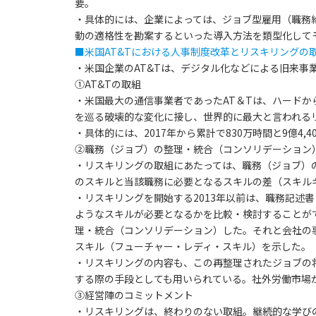
要。
・具体的には、企業によっては、ジョブ型雇用（職務
動の適格性を勘案するといった導入方法を類型化して
■米国AT&Tにおける人事制度改革とリスキリングの
・米国企業のAT&Tは、デジタル化などによる旧来
①AT&Tの取組
・米国最大の通信事業者であったAT＆Tは、ハード
を巡る破壊的な変化に接し、世界的に最大と言われるリスキ
・具体的には、2017年から累計で830万時間と9億4,
②職務（ジョブ）の整理・統合（コンソリデーション
・リスキリングの取組にあたっては、職務（ジョブ）
のスキルと当該職務に必要となるスキルの差（スキル
・リスキリングを開始する2013年以前は、職務記
ようなスキルが必要となるかを比較・検討することが
理・統合（コンソリデーション）した。それと会社の事
スキル（フューチャー・レディ・スキル）を示した。
・リスキリングの内容も、この再整理されたジョブの
する際の手段としても用いられている。社外労働市場
③経営陣のコミットメント
・リスキリングは、終わりのない取組。継続的な学び