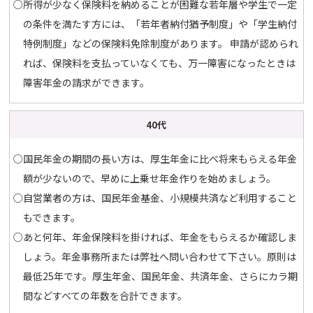
○所得が少なく保険料を納めることが困難な若年層や学生で一定
の条件を満たす方には、「若年者納付猶予制度」や「学生納付
特例制度」などの保険料免除制度があります。 申請が認められ
れば、保険料を支払っていなくても、万一障害になったときは
障害年金の請求ができます。
40代
○国民年金の期間の長い方は、厚生年金に比べ将来もらえる年金
額が少ないので、早めに上乗せ年金作りを始めましょう。
○自営業者の方は、国民年金基金、小規模共済など利用すること
もできます。
○あと何年、年金保険料を掛ければ、年金をもらえるか確認しま
しょう。年金事務所または弊社へ問い合わせて下さい。原則は
最低25年です。厚生年金、国民年金、共済年金、さらにカラ期
間などすべての年数を合計できます。