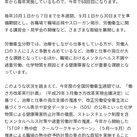
年から毎年実施しているもので、今年で68回目になります。
毎年10月１日から７日までを本週間、９月１日から30日までを準
備期間とし、各職場で職場巡視やスローガン掲示、労働衛生に関
する講習会・見学会の開催など、さまざまな取組を展開します。
労働衛生分野では、治療をしながら仕事をしている方が、労働人
口の３人に１人と多数を占めているなど、治療と仕事の両立が大
きな課題となっているほか、職場におけるメンタルヘルス不調や
過重労働、化学物質を原因とする健康障害などが重要な課題とな
っています。
このような状況を踏まえて、今年度の全国労働衛生週間では、「働
き方改革実行計画」（平成29年３月働き方改革実現会議決定）に
基づく、治療と仕事の両立支援の推進や、改正労働安全衛生法に
基づくラベル表示や安全データシート（SDS）の公布といった化学
物質による健康障害防止対策の徹底、ストレスチェック制度を含
むメンタルヘルス対策や過重労働対策の推進、今年から開始した
「STOP！熱中症 クールワークキャンペーン」（５月～９月）の
推進による職場の熱中症予防対策の重点的な周知を実施すること