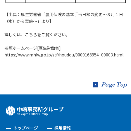
【出典：厚生労働省「雇用保険の基本手当日額の変更～８月１日
（水）から実施～」より】
詳しくは、こちらをご覧ください。
参照ホームページ[厚生労働省]
https://www.mhlw.go.jp/stf/houdou/0000168954_00003.html
中嶋事務所グループ
Nakajima Oﬃce Group
トップページ
採用情報