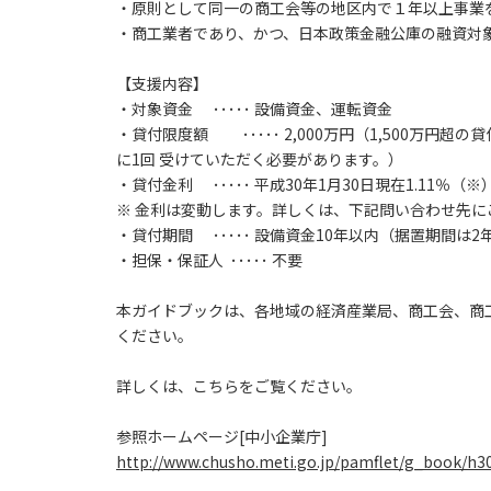
・原則として同一の商工会等の地区内で１年以上事業
・商工業者であり、かつ、日本政策金融公庫の融資対
【支援内容】
・対象資金 ･････ 設備資金、運転資金
・貸付限度額 ･････ 2,000万円（1,500万
に1回 受けていただく必要があります。）
・貸付金利 ･････ 平成30年1月30日現在1.11％（※
※ 金利は変動します。詳しくは、下記問い合わせ先に
・貸付期間 ･････ 設備資金10年以内（据置期間は
・担保・保証人 ･････ 不要
本ガイドブックは、各地域の経済産業局、商工会、商
ください。
詳しくは、こちらをご覧ください。
参照ホームページ[中小企業庁]
http://www.chusho.meti.go.jp/pamflet/g_book/h3