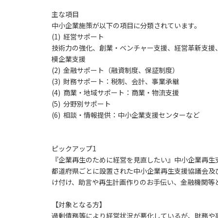
主な項目
中小企業施策が以下の項目に分類されています。
(1)
経営サポート
技術力の強化、創業・ベンチャー支援、経営革新支援
模企業支援
(2)
金融サポート
（融資制度、保証制度）
(3)
財務サポート
：税制、会計、事業承継
(4)
商業・地域サポート
：商業・物流支援
(5)
分野別サポート
(6)
相談・情報提供：
中小企業支援センターなど
ピックアップ1
『企業再生のために経営を見直したい』中小企業再生
都道府県ごとに設置された中小企業再生支援協議会及
け付け、助言や再生計画作りのお手伝い、金融機関等
【対象となる方】
過剰債務等により経営状況が悪化しているが、財務や