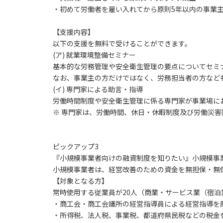
・初めて労働者を雇い入れてから原則5年以内の事業
【支援内容】
以下の支援を無料で受けることができます。
(ア)
就業環境整備セミナー
基本的な労務管理や安全衛生管理の要点についてセミ
なお、事業主の方だけではなく、労務担当者の方など
(イ)
専門家による助言・指導
労働時間制度や安全衛生管理に係る専門家が事業場に
※ 専門家は、労働時間、休日・休暇制度及び労働災
ピックアップ3
『小規模事業者向けの融資制度を知りたい』小規模事
小規模事業者は、経営改善のための資金を無担保・無
【対象となる方】
常時使用する従業員が20人（商業・サービス業（宿
・商工会・商工会議所の経営指導員による経営指導を
・所得税、法人税、事業税、都道府県民税などの税金