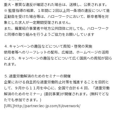
重大・悪質な違反が確認された場合は、送検し、公表されます。
※ 監督指導の結果、１年間に２回以上同一条項の違反について是
正勧告を受けた場合等は、ハローワークにおいて、新卒者等を対
象とした求人が一定期間受理されません。
また、職業紹介事業者や地方公共団体に対しても、ハローワーク
と同様の取り組みを行うようご協力をお願いしています
４. キャンペーンの趣旨などについて周知・啓発の実施
使用者等へのリーフレットの配布、広報誌、ホームページの活用
により、キャンペーンの趣旨などについて広く国民への周知が図ら
れます。
５. 過重労働解消のためのセミナーの開催
企業における自主的な過重労働防止対策を推進することを目的と
して、９月から１１月を中心に、全国で合計６４ 回、「過重労働
解消のためのセミナー」(委託事業)が開催されます。(無料でどな
たでも参加できます。)
[URL]http://partner.lec-jp.com/ti/overwork/