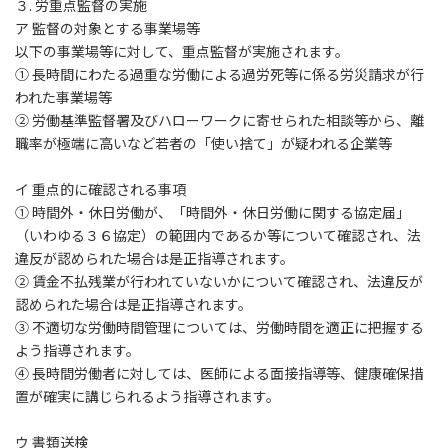
３. 労重点監督の実施
ア 監督の対象とする事業場等
以下の事業場等に対して、重点監督が実施されます。
① 長時間にわたる過重な労働による過労死等に係る労災請求が行
われた事業場等
② 労働基準監督署及びハローワークに寄せられた相談等から、離
職率が極端に高いなど若者の「使い捨て」が疑われる企業等
イ 重点的に確認される事項
① 時間外・休日労働が、「時間外・休日労働に関する協定届」
（いわゆる３６協定）の範囲内であるか等について確認され、法
違反が認められた場合は是正指導されます。
② 賃金不払残業が行われていないかについて確認され、法違反が
認められた場合は是正指導されます。
③ 不適切な労働時間管理については、労働時間を適正に把握する
よう指導されます。
④ 長時間労働者に対しては、医師による面接指導等、健康確保措
置が確実に講じられるよう指導されます。
ウ 書類送検