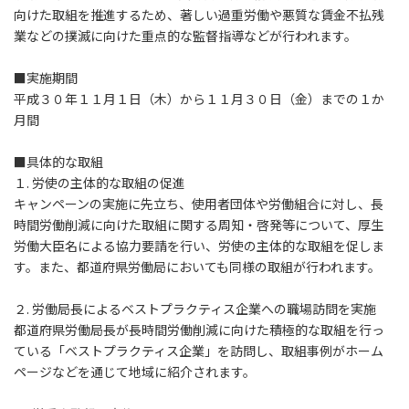
向けた取組を推進するため、著しい過重労働や悪質な賃金不払残
業などの撲滅に向けた重点的な監督指導などが行われます。
■実施期間
平成３０年１１月１日（木）から１１月３０日（金）までの１か
月間
■具体的な取組
１. 労使の主体的な取組の促進
キャンペーンの実施に先立ち、使用者団体や労働組合に対し、長
時間労働削減に向けた取組に関する周知・啓発等について、厚生
労働大臣名による協力要請を行い、労使の主体的な取組を促しま
す。また、都道府県労働局においても同様の取組が行われます。
２. 労働局長によるベストプラクティス企業への職場訪問を実施
都道府県労働局長が長時間労働削減に向けた積極的な取組を行っ
ている「ベストプラクティス企業」を訪問し、取組事例がホーム
ページなどを通じて地域に紹介されます。