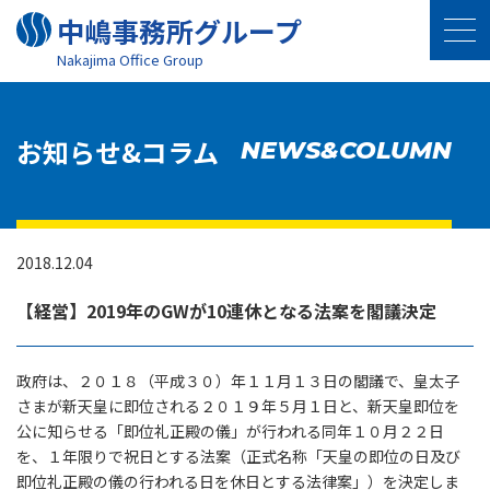
中嶋事務所グループ
Nakajima Oﬃce Group
お知らせ&コラム
NEWS&COLUMN
2018.12.04
【経営】2019年のGWが10連休となる法案を閣議決定
政府は、２０１８（平成３０）年１１月１３日の閣議で、皇太子
さまが新天皇に即位される２０１９年５月１日と、新天皇即位を
公に知らせる「即位礼正殿の儀」が行われる同年１０月２２日
を、１年限りで祝日とする法案（正式名称「天皇の即位の日及び
即位礼正殿の儀の行われる日を休日とする法律案」）を決定しま