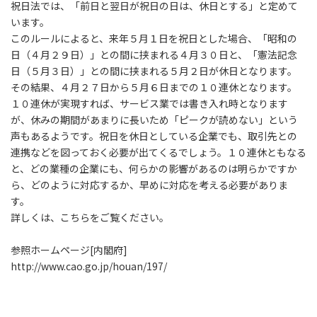
祝日法では、「前日と翌日が祝日の日は、休日とする」と定めて
います。
このルールによると、来年５月１日を祝日とした場合、「昭和の
日（４月２９日）」との間に挟まれる４月３０日と、「憲法記念
日（５月３日）」との間に挟まれる５月２日が休日となります。
その結果、４月２７日から５月６日までの１０連休となります。
１０連休が実現すれば、サービス業では書き入れ時となります
が、休みの期間があまりに長いため「ピークが読めない」という
声もあるようです。祝日を休日としている企業でも、取引先との
連携などを図っておく必要が出てくるでしょう。１０連休ともなる
と、どの業種の企業にも、何らかの影響があるのは明らかですか
ら、どのように対応するか、早めに対応を考える必要がありま
す。
詳しくは、こちらをご覧ください。
参照ホームページ[内閣府]
http://www.cao.go.jp/houan/197/