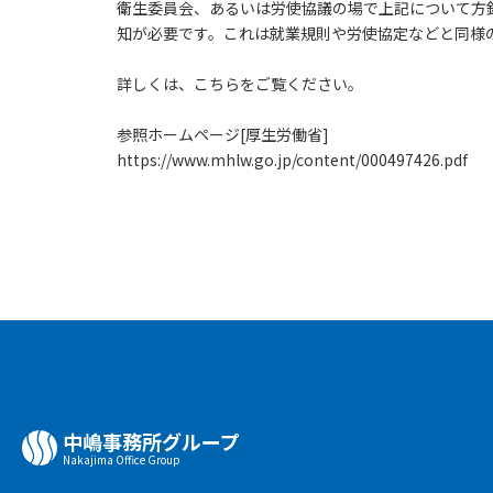
衛生委員会、あるいは労使協議の場で上記について方
知が必要です。これは就業規則や労使協定などと同様
詳しくは、こちらをご覧ください。
参照ホームページ[厚生労働省]
https://www.mhlw.go.jp/content/000497426.pdf
中嶋事務所グループ
Nakajima Oﬃce Group