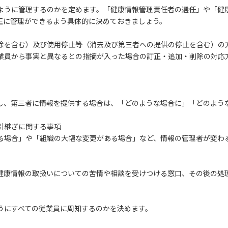
ように管理するのかを定めます。「健康情報管理責任者の選任」や「健
正に管理ができるよう具体的に決めておきましょう。
除を含む）及び使用停止等（消去及び第三者への提供の停止を含む）の
業員から事実と異なるとの指摘が入った場合の訂正・追加・削除の対応
し、第三者に情報を提供する場合は、「どのような場合に」「どのよう
引継ぎに関する事項
る場合」や「組織の大幅な変更がある場合」など、情報の管理者が変わ
健康情報の取扱いについての苦情や相談を受けつける窓口、その後の処
うにすべての従業員に周知するのかを決めます。