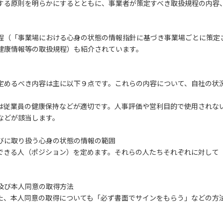
する原則を明らかにするとともに、事業者が策定すべき取扱規程の内容
程（「事業場における心身の状態の情報指針に基づき事業場ごとに策定
健康情報等の取扱規程）も紹介されています。
定めるべき内容は主に以下９点です。これらの内容について、自社の状
は従業員の健康保持などが適切です。人事評価や営利目的で使用されな
などが該当します。
びに取り扱う心身の状態の情報の範囲
できる人（ポジション）を定めます。それらの人たちそれぞれに対して
及び本人同意の取得方法
た、本人同意の取得についても「必ず書面でサインをもらう」などの方