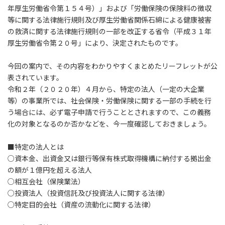
年厚生労働省令第１５４号）」および「労働保険の保険料の徴収
等に関する法律施行規則及び厚生労働省関係石綿による健康被害
の救済に関する法律施行規則の一部を改正する省令（平成３１年
厚生労働省令第２０号」により、決定されたものです。
今回の案内で、その内容をわかりやすくまとめたリーフレットが公
表されています。
令和２年（２０２０年）４月から、特定の法人（一定の大企業
等）の事業所では、社会保険・労働保険に関する一部の手続を行
う場合には、必ず電子申請で行うこととされますので、この義務
化の対象となるのか否かなどを、今一度確認しておきましょう。
■特定の法人とは
○資本金、出資金又は銀行等保有株式取得機構に納付する拠出金
の額が１億円を超える法人
○相互会社（保険業法）
○投資法人（投資信託及び投資法人に関する法律）
○特定目的会社（資産の流動化に関する法律）