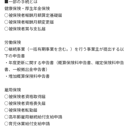
■一部の手続とは
健康保険・厚生年金
保険
○被保険者報酬月額算定基礎届
○被保険者報酬月額変更届
○被保険者賞与支払届
労働保険
○継続事業（一括有期事業を含む。）を行う事業主が提出する以
下の申告書
・年度更新に関する申告書（概算保険料申告書、確定保険料申告
書、一般拠出金申告書）
・増加概算保険料申告書
雇用保険
○被保険者資格取得届
○被保険者資格喪失届
○被保険者転勤届
○高年齢雇用継続給付支給申請
○育児休業給付支給申請