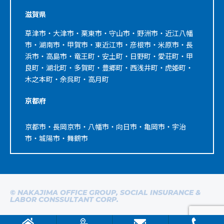
滋賀県
草津市・大津市・栗東市・守山市・野洲市・近江八幡
市・湖南市・甲賀市・東近江市・彦根市・米原市・長
浜市・高島市・竜王町・安土町・日野町・愛荘町・甲
良町・湖北町・多賀町・豊郷町・西浅井町・虎姫町・
木之本町・余呉町・高月町
京都府
京都市・長岡京市・八幡市・向日市・亀岡市・宇治
市・城陽市・舞鶴市
© NAKAJIMA OFFICE GROUP, SOCIAL INSURANCE &
LABOR CONSSULTANT CORP.