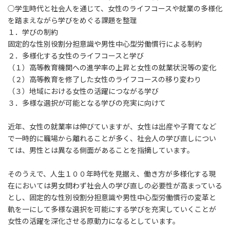
○学生時代と社会人を通じて、女性のライフコースや就業の多様化
を踏まえながら学びをめぐる課題を整理
１．学びの制約
固定的な性別役割分担意識や男性中心型労働慣行による制約
２．多様化する女性のライフコースと学び
（１）高等教育機関への進学率の上昇と女性の就業状況等の変化
（２）高等教育を修了した女性のライフコースの移り変わり
（３）地域における女性の活躍につながる学び
３．多様な選択が可能となる学びの充実に向けて
近年、女性の就業率は伸びていますが、女性は出産や子育てなど
で一時的に職場から離れることが多く、社会人の学び直しについ
ては、男性とは異なる側面があることを指摘しています。
そのうえで、人生１００年時代を見据え、働き方が多様化する現
在においては男女問わず社会人の学び直しの必要性が高まっている
とし、固定的な性別役割分担意識や男性中心型労働慣行の変革と
軌を一にして多様な選択を可能にする学びを充実していくことが
女性の活躍を深化させる原動力になるとしています。