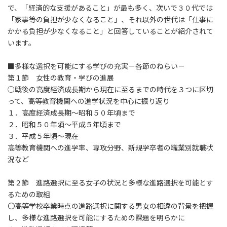
で、「経済的な支援があること」が最も多く、次いで３０代では
「家事等の負担が少なくなること」、それ以外の世代は「仕事に
かかる負担が少なくなること」と回答していることが紹介されて
います。
■多様な選択を可能にする学びの充実－各節のねらい－
第１節 女性の教育・学びの進展
○戦後の高度経済成長期から現在に至るまでの時代を３つに区切
って、高等教育機関への進学状況を中心に振り返り
１．高度経済成長期～昭和５０年頃まで
２．昭和５０年頃～平成５年頃まで
３．平成５年頃～現在
高等教育機関への進学率、専攻分野、新規学卒者の職業別就職状
況など
第２節 進路選択に至る女子の状況と多様な進路選択を可能とす
るための取組
〇高等学校卒業時点の進路選択に関する男女の相違の背景を把握
し、多様な進路選択を可能にするための課題を明らかに