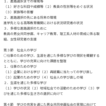
１．進路選択までの環境等
（１）好きな科目や成績等（２）教員の性別等をめぐる状況
（３）家族等の影響
２．進路選択の先にある将来の環境
進学先となる高等教育機関における状況研究者の状況
３．多様な進路選択のために
教員の男女共同参画、キャリア教育、理工系人材の育成に係る取
組、女性研究者の支援
第３節 社会人の学び
○仕事のための学び、生涯を通じた多様な学びの現状を概観する
とともに、学びの充実に向けた課題を整理
１．仕事のための学び
（１）企業における学び（２）再就職に当たっての学び直し
（３）起業のための学び（４）社会人の学び直しの場
２．生涯を通じた多様な学び
（１）学びの状況（２）地域社会での活動のための学び（３）学
びを通じた多様な生き方の選択に向けて
第４節 学びの充実を通じた男女共同参画社会の実現に向けて