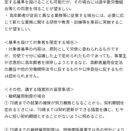
定する基準を設けることも可能だが、その場合には過半数労働組
合等との同意を得ることが望ましい。
・ 高年齢者が従前と異なる業務等に従事する場合には、必要に応
じて新たな業務に関する研修や教育・訓練等を事前に実施するこ
とが望ましい。
＜基準を設けて対象者を限定する場合＞
・対象者基準の内容は、原則として労使に委ねられるものです
が、労使で十分に協議した上で定められたものであっても、事業主
が恣意的に高年齢者を排除しようとするなど、高齢者雇用安定法
の趣旨や他の労働関係法令に反するものや公序良俗に反するもの
は認められません。
＜その他、講ずる措置別の留意事項＞
・継続雇用制度の場合
① 70歳までの就業の確保が努力義務となることから、契約期間を
定めるときには、70歳までは契約更新ができる措置を講じ、むや
みに短い契約期間とすることがないように努めること。
② 70歳までの継続雇用制度は、特殊関係事業主以外の他社により