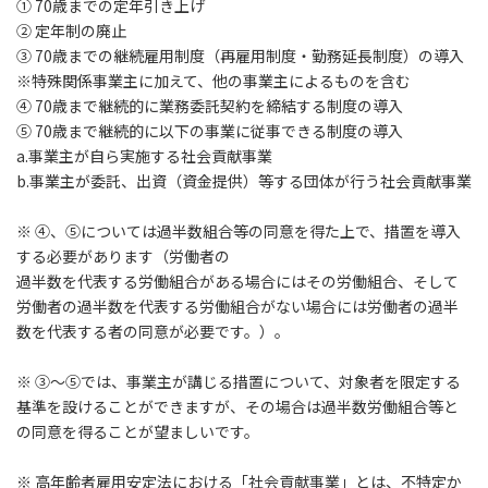
① 70歳までの定年引き上げ
② 定年制の廃止
③ 70歳までの継続雇用制度（再雇用制度・勤務延長制度）の導入
※特殊関係事業主に加えて、他の事業主によるものを含む
④ 70歳まで継続的に業務委託契約を締結する制度の導入
⑤ 70歳まで継続的に以下の事業に従事できる制度の導入
a.事業主が自ら実施する社会貢献事業
b.事業主が委託、出資（資金提供）等する団体が行う社会貢献事業
※ ④、⑤については過半数組合等の同意を得た上で、措置を導入
する必要があります（労働者の
過半数を代表する労働組合がある場合にはその労働組合、そして
労働者の過半数を代表する労働組合がない場合には労働者の過半
数を代表する者の同意が必要です。）。
※ ③～⑤では、事業主が講じる措置について、対象者を限定する
基準を設けることができますが、その場合は過半数労働組合等と
の同意を得ることが望ましいです。
※ 高年齢者雇用安定法における「社会貢献事業」とは、不特定か