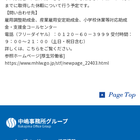
までに取得した休暇について行う予定です。
【問い合わせ先】
雇用調整助成金、産業雇用安定助成金、小学校休業等対応助成
金・支援金コールセンター
電話（フリーダイヤル）：０１２０－６０－３９９９ 受付時間：
９：００～２１：００（土日・祝日含む）
詳しくは、こちらをご覧ください。
参照ホームページ[厚生労働省]
https://www.mhlw.go.jp/stf/newpage_22403.html
中嶋事務所グループ
Nakajima Oﬃce Group