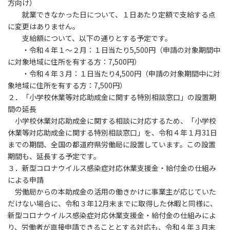
方向け）
就業できなかった日について、１日あたり定額で支給する点
に変更はありません。
支給額について、以下の通りとする予定です。
・令和４年１～２月：１日当たり5,500円（申請の対象期間中
に対象地域に住所を有する方：7,500円）
・令和４年３月：１日当たり4,500円（申請の対象期間中に対
象地域に住所を有する方：7,500円）
２．「小学校休業等対応助成金に関する特別相談窓口」の設置期
間の延長
小学校休業対応助成金に関する相談に対応するため、「小学校
休業等対応助成金に関する特別相談窓口」を、令和４年１月31日
までの期間、全国の都道府県労働局に設置しています。この設置
期間も、延長する予定です。
３．新型コロナウイルス感染症対応休業支援金・給付金の仕組み
による申請
労働局からの本助成金の活用の働きかけに事業主が応じていた
だけない場合に、令和３年12月末までに取得した休暇と同様に、
新型コロナウイルス感染症対応休業支援金・給付金の仕組みによ
り、労働者が直接申請できることとする対応も、令和４年３月末