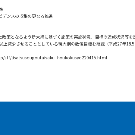
進
ビデンスの収集の更なる推進
た政策となるよう新大綱に基づく施策の実施状況、目標の達成状況等を
上減少させることとしている現大綱の数値目標を継続（平成27年18.5 ⇒
jp/stf/jisatsusougoutaisaku_houkokusyo220415.html