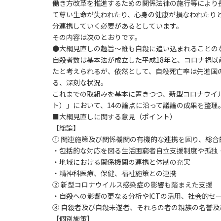
働き方改革を推進するための関係法律の施行等により
て尊い生命が失われたり、心身の健康が損なわれたり
分連携していく必要があるとしています。
その内容は次のとおりです。
●大綱見直しの趣旨～誰も自殺に追い込まれることの
自殺者数は基本法が成立した平成18年と、コロナ禍以
たと考えられるが、依然として、自殺死亡率は先進国
る、深刻な状況。
これまでの取組みを基本に置きつつ、新型コロナウイ
ト）」において、14の論点に沿って議論の成果を整理
■大綱見直しに関する意見（ポイント）
【総論】
① 関連施策及び関係機関の有機的な連携を図り、総合
・包括的な対応を図る生活困窮者自立支援制度や孤独
・地域における関係機関の連携と体制の充実
・精神科医療、保健、福祉施策との連携
② 新型コロナウイルス感染症の影響も踏まえた支援
・自殺への影響の更なる分析やICTの活用、社会的セ
③ 自殺者及び自殺未遂者、それらの者の親族の名誉
【個別施策】