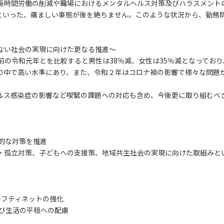
長時間労働の削減や職場におけるメンタルヘルス対策及びハラスメント
といった、痛ましい事態が後を絶ちません。このような状況から、勤務
ない社会の実現に向けた更なる推進～
前の令和元年とを比較すると男性は38％減、女性は35％減となってお
の中で高い水準にあり、また、令和２年はコロナ禍の影響で様々な問題が
ルス感染症の影響など喫緊の課題への対応も含め、今後更に取り組むべ
。
的な対策を推進
・孤立対策、子どもへの支援策、地域共生社会の実現に向けた取組みと
ーフティネットの強化
及び生活の平穏への配慮