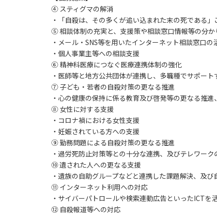
④ スティグマの解消
・「自殺は、その多くが追い込まれた末の死である」
⑤ 相談体制の充実と、支援策や相談窓口情報等の分か
・メール・SNS等を用いたインターネット相談窓口の
・個人事業主等への相談支援
⑥ 精神科医療につなぐ医療連携体制の強化
・医師等と地方公共団体が連携し、多職種でサポート
⑦ 子ども・若者の自殺対策の更なる推進
・心の健康の保持に係る教育及び啓発等の更なる推進
⑧ 女性に対する支援
・コロナ禍における女性支援
・妊娠されている方への支援
⑨ 勤務問題による自殺対策の更なる推進
・過労死防止対策等との十分な連携、及びテレワーク
⑩ 遺された人への更なる支援
・遺族の自助グループなどと連携した課題解決、及び
⑪ インターネット利用への対応
・サイバーパトロールや検索連動広告といったICTを
⑫ 自殺報道等への対応