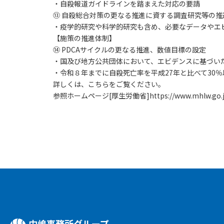
・自殺報道ガイドラインを踏まえた対応の要請
⑬ 自殺総合対策の更なる推進に資する調査研究等の推
・疫学的研究や科学的研究も含め、必要なデータやエ
【施策の推進体制】
⑭ PDCAサイクルの更なる推進、数値目標の設定
・国及び地方公共団体において、エビデンスに基づい
・令和８年までに自殺死亡率を平成27年と比べて30％以
詳しくは、こちらをご覧ください。
参照ホームページ[厚生労働省]
https://www.mhlw.go.
中嶋事務所グループ