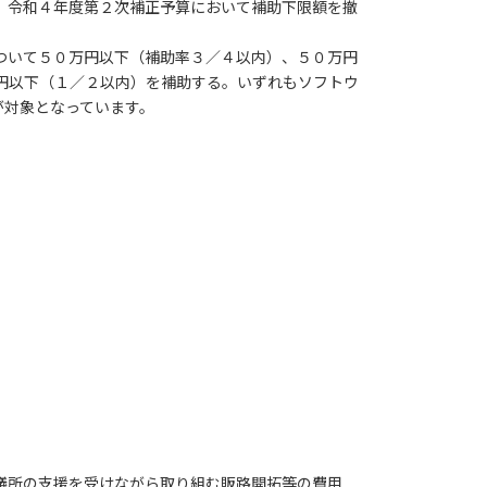
、令和４年度第２次補正予算において補助下限額を撤
ついて５０万円以下（補助率３／４以内）、５０万円
円以下（１／２以内）を補助する。いずれもソフトウ
が対象となっています。
議所の支援を受けながら取り組む販路開拓等の費用