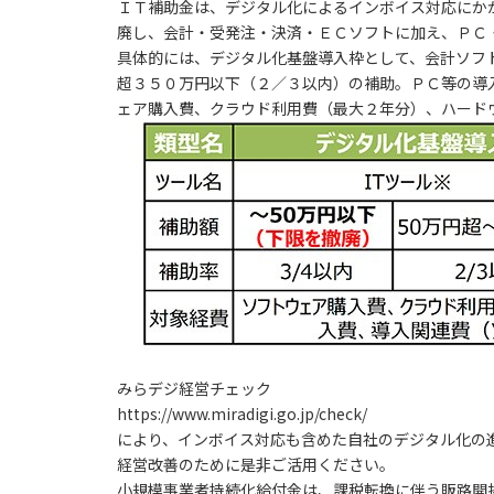
ＩＴ補助金は、デジタル化によるインボイス対応にか
廃し、会計・受発注・決済・ＥＣソフトに加え、ＰＣ
具体的には、デジタル化基盤導入枠として、会計ソフ
超３５０万円以下（２／３以内）の補助。ＰＣ等の導
ェア購入費、クラウド利用費（最大２年分）、ハード
みらデジ経営チェック
https://www.miradigi.go.jp/check/
により、インボイス対応も含めた自社のデジタル化の
経営改善のために是非ご活用ください。
小規模事業者持続化給付金は、課税転換に伴う販路開