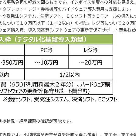
かる事務負担の軽減を図るものです。インボイス制度への対応も見据え
・タブレット・レジ・券売機等のハイドウェア導入費用も支援します。
トや受発注システム、決済ソフト、ＥＣソフト等のＩＴツールの導入に
入について１０万円以下（１／２以内）の補助。レジ等について２０万
ウェア購入費、導入関連費(ソフトウェアの更新等保守サポート費含む)
進捗状況・経営課題の確認が可能です。
拓支援です。小規模事業者等が経営計画を自ら策定し、商工会・商工会