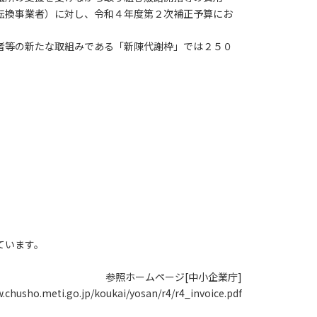
転換事業者）に対し、令和４年度第２次補正予算にお
者等の新たな取組みである「新陳代謝枠」では２５０
ています。
参照ホームページ[中小企業庁]
.chusho.meti.go.jp/koukai/yosan/r4/r4_invoice.pdf