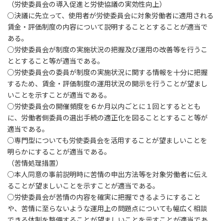
（労使委員会の導入促進と労使協議の実効性向上）
○決議に先立って、使用者が労使委員会に対象労働者に適用される
賃金・評価制度の内容について説明することとすることが適当で
ある。
○労使委員会が制度の実施状況の把握及び運用の改善等を行うこ
ととすること等が適当である。
○労使委員会の委員が制度の実施状況に関する情報を十分に把握
するため、賃金・評価制度の運用状況の開示を行うことが望まし
いことを示すことが適当である。
○労使委員会の開催頻度を６か月以内ごとに１回とするととも
に、労働者側委員の選出手続の適正化を図ることとすること等が
適当である。
○専門型についても労使委員会を活用することが望ましいことを
明らかにすることが適当である。
（苦情処理措置）
○本人同意の事前説明時に苦情の申出方法等を対象労働者に伝え
ることが望ましいことを示すことが適当である。
○労使委員会が苦情の内容を確実に把握できるようにすること
や、苦情に至らないような運用上の問題点についても幅広く相談
できる体制を整備することが望ましいことを示すことが適当であ