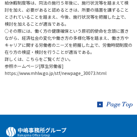
給休暇制度等は、同法の施行５年後に、施行状況等を踏まえて検
討を加え、必要があると認めるときは、所要の措置を講ずること
とされていることを踏まえ、今後、施行状況等を把握した上で、
検討を加えることが適当である。
○その際には、働く方の健康確保という原初的使命を念頭に置き
ながら、経済社会の変化や働き方の多様化等を踏まえ、働き方や
キャリアに関する労働者のニーズを把握した上で、労働時間制度の
在り方の検証・検討を行うことが適当である。
詳しくは、こちらをご覧ください。
参照ホームページ[厚生労働省]
https://www.mhlw.go.jp/stf/newpage_30073.html
中嶋事務所グループ
Nakajima Oﬃce Group