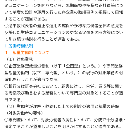
ミュニケーションを図りながら、無期転換や多様な正社員等につ
いて制度の設計や運用を行った各企業の取組事例を把握して周知
することが適当である。
○過半数代表者の適正な運用の確保や多様な労働者全体の意見を
反映した労使コミュニケーションの更なる促進を図る方策につい
て引き続き検討を行うことが適当である。
Ⅱ労働時間法制
１ 裁量労働制について
（１）対象業務
○企画業務型裁量労働制（以下「企画型」という。）や専門業務
型裁量労働制（以下「専門型」という。）の現行の対象業務の明
確化を行うことが適当である。
○銀行又は証券会社において、顧客に対し、合併、買収等に関す
る考案及び助言をする業務について専門型の対象とすることが適
当である。
（２）労働者が理解・納得した上での制度の適用と裁量の確保
（対象労働者の要件）
○専門型について、対象労働者の属性について、労使で十分協議・
決定することが望ましいことを明らかにすることが適当である。