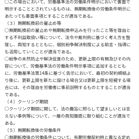
○この場合において、労働基準法の労働条件明示において書面で
明示することとされているものは、無期転換後の労働条件明示に
あたっても書面事項とすることが適当である。
（３）無期転換前の雇止め等
○無期転換前の雇止めや無期転換申込みを行ったこと等を理由と
する不利益取扱い等について、法令や裁判例に基づく考え方を整
理し、周知するとともに、個別紛争解決制度による助言・指導に
も活用していくことが適当である。
○紛争の未然防止や解決促進のため、更新上限の有無及びその内
容について、労働基準法の労働条件明示事項に追加するととも
に、労働基準法第14条に基づく告示において、最初の契約締結よ
り後に、更新上限を新たに設ける場合又は更新上限を短縮する場
合には、その理由を労働者に事前説明するものとすることが適当
である。
（４）クーリング期間
○クーリング期間に関して、法の趣旨に照らして望ましいとは言
えない事例等について、一層の周知徹底に取り組むことが適当で
ある。
（５）無期転換後の労働条件
○無期転換後の労働条件について、有期労働契約時と異なる定め