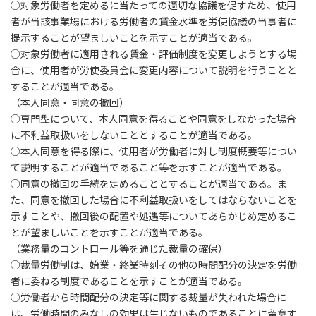
○対象労働者を定めるに当たっての適切な協議を促すため、使用
者が当該事業場における労働者の賃金水準を労使協議の当事者に
提示することが望ましいことを示すことが適当である。
○対象労働者に適用される賃金・評価制度を変更しようとする場
合に、使用者が労使委員会に変更内容について説明を行うことと
することが適当である。
（本人同意・同意の撤回）
○専門型について、本人同意を得ることや同意をしなかった場合
に不利益取扱いをしないこととすることが適当である。
○本人同意を得る際に、使用者が労働者に対し制度概要等につい
て説明することが適当であること等を示すことが適当である。
○同意の撤回の手続を定めることとすることが適当である。ま
た、同意を撤回した場合に不利益取扱いをしてはならないことを
示すことや、撤回後の配置や処遇等についてあらかじめ定めるこ
とが望ましいことを示すことが適当である。
（業務量のコントロール等を通じた裁量の確保）
○裁量労働制は、始業・終業時刻その他の時間配分の決定を労働
者に委ねる制度であることを示すことが適当である。
○労働者から時間配分の決定等に関する裁量が失われた場合に
は、労働時間のみなしの効果は生じないものであることに留意す