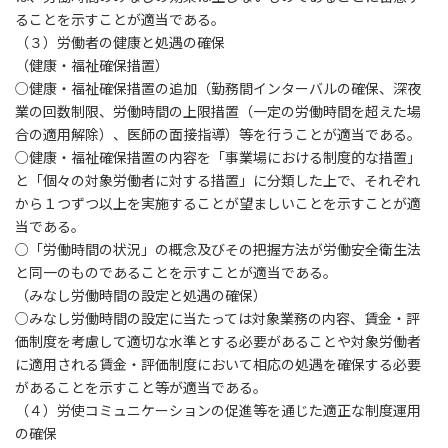
ることを示すことが適当である。
（３）労働者の健康と処遇の確保
（健康・福祉確保措置）
○健康・福祉確保措置の追加（勤務間インターバルの確保、深夜
業の回数制限、労働時間の上限措置（一定の労働時間を超えた場
合の適用解除）、医師の面接指導）等を行うことが適当である。
○健康・福祉確保措置の内容を「事業場における制度的な措置」
と「個々の対象労働者に対する措置」に分類した上で、それぞれ
から１つずつ以上を実施することが望ましいことを示すことが適
当である。
○「労働時間の状況」の概念及びその把握方法が労働安全衛生法
と同一のものであることを示すことが適当である。
（みなし労働時間の設定と処遇の確保）
○みなし労働時間の設定に当たっては対象業務の内容、賃金・評
価制度を考慮して適切な水準とする必要があることや対象労働者
に適用される賃金・評価制度において相応の処遇を確保する必要
があることを示すこと等が適当である。
（４）労使コミュニケーションの促進等を通じた適正な制度運用
の確保