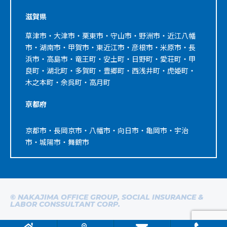
滋賀県
草津市・大津市・栗東市・守山市・野洲市・近江八幡
市・湖南市・甲賀市・東近江市・彦根市・米原市・長
浜市・高島市・竜王町・安土町・日野町・愛荘町・甲
良町・湖北町・多賀町・豊郷町・西浅井町・虎姫町・
木之本町・余呉町・高月町
京都府
京都市・長岡京市・八幡市・向日市・亀岡市・宇治
市・城陽市・舞鶴市
© NAKAJIMA OFFICE GROUP, SOCIAL INSURANCE &
LABOR CONSSULTANT CORP.