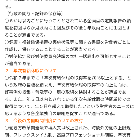
る。
（行政の関与・記録の保存等）
○６か月以内ごとに行うこととされている企画型の定期報告の頻
度を初回は６か月以内に１回及びその後１年以内ごとに１回とす
ることが適当である。
○健康・福祉確保措置の実施状況等に関する書類を労働者ごとに
作成し、保存することとすることが適当である。
○労使協定及び労使委員会決議の本社一括届出を可能とすること
が適当である。
２ 年次有給休暇について
○令和７年までに「年次有給休暇の取得率を70％以上とする」と
いう政府の目標を踏まえ、年次有給休暇の取得率の向上に向け、
好事例の収集・普及等の一層の取組を検討することが適当であ
る。また、年５日以内とされている年次有給休暇の時間単位での
取得について、年５日を超えて取得したいという労働者のニーズに
応えるような各企業独自の取組を促すことが適当である。
３ 今後の労働時間制度についての検討
○働き方改革関連法で導入又は改正された、時間外労働の上限規
制、フレックスタイム制、高度プロフェッショナル制度、年次有