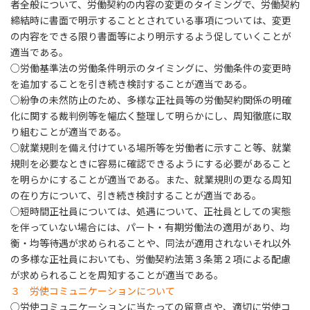
者全般について、労働契約の内容の変更のタイミングで、労働契約
締結時に書面で明示することとされている事項については、変更
の内容をできる限り書面等により明示するよう促していくことが
適当である。
○労働基準法の労働条件明示のタイミングに、労働条件の変更時
を追加することを引き続き検討することが適当である。
○紛争の未然防止のため、多様な正社員等の労働契約関係の明確
化に関する裁判例等を幅広く整理して明らかにし、周知徹底に取
り組むことが適当である。
○就業規則を備え付けている場所等を労働者に示すこと等、就業
規則を必要なときに容易に確認できるようにする必要があること
を明らかにすることが適当である。また、就業規則の更なる周知
の在り方について、引き続き検討することが適当である。
○短時間正社員については、処遇について、正社員としての実態
を伴っていない場合には、パート・有期労働法の適用があり、均
衡・均等待遇が求められることや、同法が適用されないそれ以外
の多様な正社員においても、労働契約法第３条第２項による配慮
が求められることを周知することが適当である。
３ 労使コミュニケーションについて
○労使コミュニケーションに当たっての留意点や、適切に労使コ