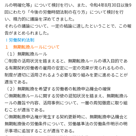
ルの明確化等」について検討を行い、また、令和4年8月30日以後9
回にわたり「今後の労働時間法制の在り方」について検討を行
い、精力的に議論を深めてきました。
それらの議論について、一定の結論に達したということで、この報
告がまとめられました。
Ⅰ労働契約法制
１ 無期転換ルールについて
（１）無期転換ルール
○制度の活用状況を踏まえると、無期転換ルールの導入目的であ
る有期契約労働者の雇用の安定に一定の効果が見られるものの、
制度が適切に活用されるよう必要な取り組みを更に進めることが
適当である。
（２）無期転換を希望する労働者の転換申込機会の確保
○無期転換ルールに関する労使の認知状況を踏まえ、無期転換ル
ールの趣旨や内容、活用事例について、一層の周知徹底に取り組
むことが適当である。
○無期転換申込権が発生する契約更新時に、無期転換申込機会と
無期転換後の労働条件について、労働基準法の労働条件明示の明
示事項に追加することが適当である。