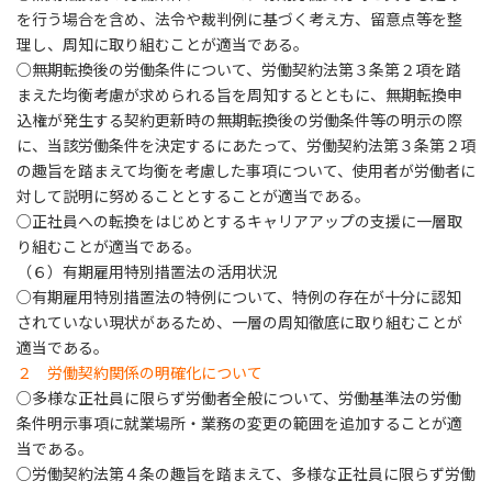
を行う場合を含め、法令や裁判例に基づく考え方、留意点等を整
理し、周知に取り組むことが適当である。
○無期転換後の労働条件について、労働契約法第３条第２項を踏
まえた均衡考慮が求められる旨を周知するとともに、無期転換申
込権が発生する契約更新時の無期転換後の労働条件等の明示の際
に、当該労働条件を決定するにあたって、労働契約法第３条第２項
の趣旨を踏まえて均衡を考慮した事項について、使用者が労働者に
対して説明に努めることとすることが適当である。
○正社員への転換をはじめとするキャリアアップの支援に一層取
り組むことが適当である。
（６）有期雇用特別措置法の活用状況
○有期雇用特別措置法の特例について、特例の存在が十分に認知
されていない現状があるため、一層の周知徹底に取り組むことが
適当である。
２ 労働契約関係の明確化について
○多様な正社員に限らず労働者全般について、労働基準法の労働
条件明示事項に就業場所・業務の変更の範囲を追加することが適
当である。
○労働契約法第４条の趣旨を踏まえて、多様な正社員に限らず労働