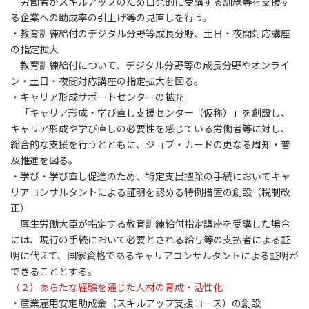
労働者がスキルアップのため自発的に受講する訓練等を支援す
る企業への助成率の引上げ等の見直しを行う。
・教育訓練給付のデジタル分野等成長分野、土日・夜間対応講座
の指定拡大
教育訓練給付について、デジタル分野等の成長分野やオンライ
ン・土日・夜間対応講座の指定拡大を図る。
・キャリア形成サポートセンターの拡充
「キャリア形成・学び直し支援センター（仮称）」を創設し、
キャリア形成や学び直しの必要性を感じている労働者等に対し、
総合的な支援を行うとともに、ジョブ・カードの更なる周知・普
及推進を図る。
・学び・学び直し促進のため、特定支出控除の手続においてキャ
リアコンサルタントによる証明を認める特例措置の創設（税制改
正）
厚生労働大臣が指定する教育訓練給付指定講座を受講した場合
には、現行の手続において必要とされる給与等の支払者による証
明に代えて、国家資格であるキャリアコンサルタントによる証明が
できることとする。
（２）あらたな経験を通じた人材の育成・活性化
・産業雇用安定助成金（スキルアップ支援コース）の創設