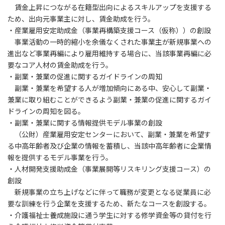
賃金上昇につながる在籍型出向によるスキルアップを支援する
ため、出向元事業主に対し、賃金助成を行う。
・産業雇用安定助成金（事業再構築支援コース（仮称））の創設
事業活動の一時的縮小を余儀なくされた事業主が新規事業への
進出など事業再編により雇用維持する場合に、当該事業再編に必
要なコア人材の賃金助成を行う。
・副業・兼業の促進に関するガイドラインの周知
副業・兼業を希望する人が増加傾向にある中、安心して副業・
兼業に取り組むことができるよう副業・兼業の促進に関するガイ
ドラインの周知を図る。
・副業・兼業に関する情報提供モデル事業の創設
（公財）産業雇用安定センターにおいて、副業・兼業を希望す
る中高年齢者及び企業の情報を蓄積し、当該中高年齢者に企業情
報を提供するモデル事業を行う。
・人材開発支援助成金（事業展開等リスキリング支援コース）の
創設
新規事業の立ち上げなどに伴って職務が変更となる従業員に必
要な訓練を行う企業を支援するため、新たなコースを創設する。
・介護福祉士養成施設に通う学生に対する修学資金等の貸付を行