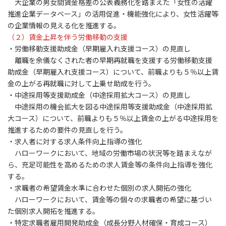
大企業の男女間賃金格差の公表義務化を踏まえた「女性の活躍
推進企業データベース」の活用促進・機能強化により、女性活躍等
の企業情報の見える化を推進する。
（２）賃金上昇を伴う労働移動の支援
・労働移動支援助成金（早期雇入れ支援コース）の見直し
離職を余儀なくされた者の早期再就職を支援する労働移動支援
助成金（早期雇入れ支援コース）について、前職よりも５％以上賃
金の上がる再就職に対して上乗せ助成を行う。
・中途採用等支援助成金（中途採用拡大コース）の見直し
中途採用の機会拡大を図る中途採用等支援助成金（中途採用拡
大コース）について、前職よりも５％以上賃金の上がる中途採用を
推進するための要件の見直しを行う。
・求人者に対する求人条件向上指導の強化
ハローワークにおいて、地域の労働市場の状況等を踏まえなが
ら、充足可能性を高めるための求人賃金等の条件向上指導を強化
する。
・求職者の希望賃金水準に合わせた個別の求人開拓の強化
ハローワークにおいて、賃金等の個々の求職者の希望に基づい
た個別求人開拓を推進する。
・特定求職者雇用開発助成金（成長分野人材確保・育成コース）