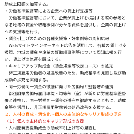
助成上限額を加算する。
・労働基準監督署による企業への賃上げ支援等
労働基準監督署において、企業が賃上げを検討する際の参考と
なる地域の賃金や取組事例が分かる資料を提供し、企業の賃上げ
への支援等を行う。
・賃金引上げのための各種支援策・好事例等の周知広報
WEBサイトやインターネット広告を活用して、各種の賃上げ支
援策、地域の賃金や企業の好取組事例等について周知広報を行
い、賃上げの気運を醸成する。
・キャリアアップ助成金（賃金規定等改定コース）の拡充
非正規雇用労働者の処遇改善のため、助成基準の見直し及び助
成額の拡充を実施する。
・同一労働同一賃金の徹底に向けた労働局と監督署の連携
都道府県労働局雇用環境・均等部（室）が新たに労働基準監督
署と連携し、同一労働同一賃金の遵守を徹底するとともに、助成
金等を活用し、非正規雇用労働者の処遇改善を支援する。
２．人材の育成・活性化～個人の主体的なキャリア形成の促進
（１）個人の主体的なキャリア形成の支援
・人材開発支援助成金の助成率引上げ等の見直し