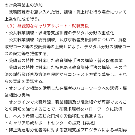
の対象事業主の追加
就職困難者を雇い入れた後、訓練・賃上げを行う場合について
上乗せ助成を行う。
（３）継続的なキャリアサポート・就職支援
・公共職業訓練・求職者支援訓練のデジタル分野の重点化
公共職業訓練（委託訓練）及び求職者支援訓練について、資格
取得コース等の委託費等の上乗せにより、デジタル分野の訓練コー
スの設定等を推進する。
・受講者の特性に対応した教育訓練手法の構築・普及促進事業
受講者の特性に対応した特色ある教育訓練手法の構築、その手
法の試行及び普及方法を民間からコンテスト方式で募集し、それ
らの実施を委託する。
・オンライン相談を活用した在職者のハローワークへの誘導・職
業相談の実施
オンラインで求職登録、職業相談及び職業紹介が可能であるこ
との周知を強化することで、在職求職者をハローワークに誘導
し、本人の希望に応じた円滑な労働移動を促進する。
・キャリア形成サポートセンターの拡充【再掲】
・非正規雇用労働者等に対する就職支援プログラムによる早期再