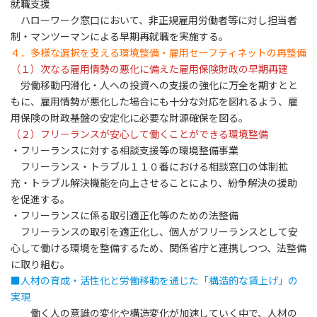
就職支援
ハローワーク窓口において、非正規雇用労働者等に対し担当者
制・マンツーマンによる早期再就職を実施する。
４．多様な選択を支える環境整備・雇用セーフティネットの再整備
（１）次なる雇用情勢の悪化に備えた雇用保険財政の早期再建
労働移動円滑化・人への投資への支援の強化に万全を期すとと
もに、雇用情勢が悪化した場合にも十分な対応を図れるよう、雇
用保険の財政基盤の安定化に必要な財源確保を図る。
（２）フリーランスが安心して働くことができる環境整備
・フリーランスに対する相談支援等の環境整備事業
フリーランス・トラブル１１０番における相談窓口の体制拡
充・トラブル解決機能を向上させることにより、紛争解決の援助
を促進する。
・フリーランスに係る取引適正化等のための法整備
フリーランスの取引を適正化し、個人がフリーランスとして安
心して働ける環境を整備するため、関係省庁と連携しつつ、法整備
に取り組む。
■人材の育成・活性化と労働移動を通じた「構造的な賃上げ」の
実現
働く人の意識の変化や構造変化が加速していく中で、人材の