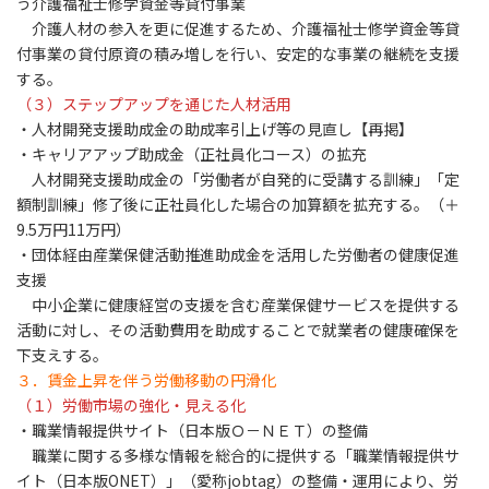
う介護福祉士修学資金等貸付事業
介護人材の参入を更に促進するため、介護福祉士修学資金等貸
付事業の貸付原資の積み増しを行い、安定的な事業の継続を支援
する。
（３）ステップアップを通じた人材活用
・人材開発支援助成金の助成率引上げ等の見直し【再掲】
・キャリアアップ助成金（正社員化コース）の拡充
人材開発支援助成金の「労働者が自発的に受講する訓練」「定
額制訓練」修了後に正社員化した場合の加算額を拡充する。（＋
9.5万円11万円）
・団体経由産業保健活動推進助成金を活用した労働者の健康促進
支援
中小企業に健康経営の支援を含む産業保健サービスを提供する
活動に対し、その活動費用を助成することで就業者の健康確保を
下支えする。
３．賃金上昇を伴う労働移動の円滑化
（１）労働市場の強化・見える化
・職業情報提供サイト（日本版Ｏ－ＮＥＴ）の整備
職業に関する多様な情報を総合的に提供する「職業情報提供サ
イト（日本版ONET）」（愛称jobtag）の整備・運用により、労