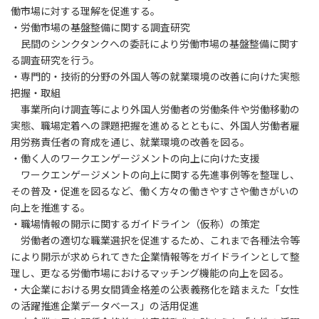
働市場に対する理解を促進する。
・労働市場の基盤整備に関する調査研究
民間のシンクタンクへの委託により労働市場の基盤整備に関す
る調査研究を行う。
・専門的・技術的分野の外国人等の就業環境の改善に向けた実態
把握・取組
事業所向け調査等により外国人労働者の労働条件や労働移動の
実態、職場定着への課題把握を進めるとともに、外国人労働者雇
用労務責任者の育成を通じ、就業環境の改善を図る。
・働く人のワークエンゲージメントの向上に向けた支援
ワークエンゲージメントの向上に関する先進事例等を整理し、
その普及・促進を図るなど、働く方々の働きやすさや働きがいの
向上を推進する。
・職場情報の開示に関するガイドライン（仮称）の策定
労働者の適切な職業選択を促進するため、これまで各種法令等
により開示が求められてきた企業情報等をガイドラインとして整
理し、更なる労働市場におけるマッチング機能の向上を図る。
・大企業における男女間賃金格差の公表義務化を踏まえた「女性
の活躍推進企業データベース」の活用促進