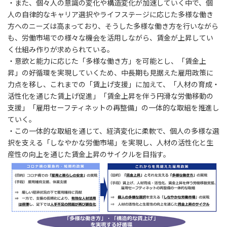
・また、個々人の意識の変化や構造変化が加速していく中で、個
人の自律的なキャリア選択やライフステージに応じた多様な働き
方へのニーズは高まっており、そうした多様な働き方を行いながら
も、労働市場での様々な機会を活用しながら、賃金が上昇してい
く仕組み作りが求められている。
・意欲と能力に応じた「多様な働き方」を可能とし、「賃金上
昇」の好循環を実現していくため、中長期も見据えた雇用政策に
力点を移し、これまでの「賃上げ支援」に加えて、「人材の育成・
活性化を通じた賃上げ促進」「賃金上昇を伴う円滑な労働移動の
支援」「雇用セーフティネットの再整備」の一体的な取組を推進し
ていく。
・この一体的な取組を通じて、経済変化に柔軟で、個人の多様な選
択を支える「しなやかな労働市場」を実現し、人材の活性化と生
産性の向上を通じた賃金上昇のサイクルを目指す。