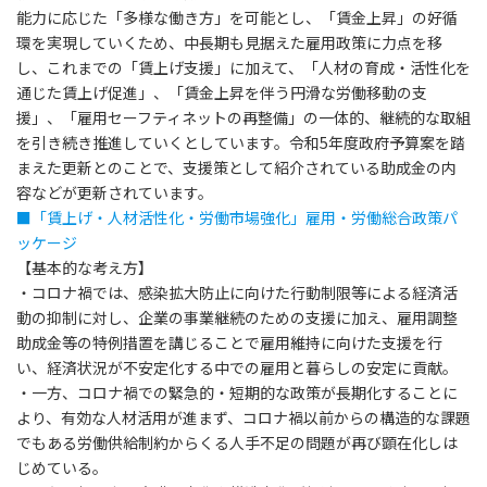
能力に応じた「多様な働き方」を可能とし、「賃金上昇」の好循
環を実現していくため、中長期も見据えた雇用政策に力点を移
し、これまでの「賃上げ支援」に加えて、「人材の育成・活性化を
通じた賃上げ促進」、「賃金上昇を伴う円滑な労働移動の支
援」、「雇用セーフティネットの再整備」の一体的、継続的な取組
を引き続き推進していくとしています。令和5年度政府予算案を踏
まえた更新とのことで、支援策として紹介されている助成金の内
容などが更新されています。
■「賃上げ・人材活性化・労働市場強化」雇用・労働総合政策パ
ッケージ
【基本的な考え方】
・コロナ禍では、感染拡大防止に向けた行動制限等による経済活
動の抑制に対し、企業の事業継続のための支援に加え、雇用調整
助成金等の特例措置を講じることで雇用維持に向けた支援を行
い、経済状況が不安定化する中での雇用と暮らしの安定に貢献。
・一方、コロナ禍での緊急的・短期的な政策が長期化することに
より、有効な人材活用が進まず、コロナ禍以前からの構造的な課題
でもある労働供給制約からくる人手不足の問題が再び顕在化しは
じめている。