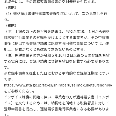
る場合には、その適格返還請求書の交付義務を免除する。
（省略）
（4）適格請求書発行事業者登録制度について、次の見直しを行
う。
（省略）
（注）上記の改正の趣旨等を踏まえ、令和５年10月１日から適格
請求書発行事業者の登録を受けようとする事業者が、その申請期
限後に提出する登録申請書に記載する困難な事情については、運
用上、記載がなくとも改めて求めないものとする。
（注）免税事業者の方が令和５年10月２日以後の日の登録を希望
する場合には、登録申請書に登録希望日を記載する必要がありま
す。
※登録申請書を提出した日における平均的な登録処理期間につい
ては、
https://www.nta.go.jp/taxes/shiraberu/zeimokubetsu/shohi/keig
をご参照ください。
インボイス制度の開始に伴い、事業者の方が適格請求書（インボ
イス）を交付するためには、納税地を所轄する税務署長に対して
登録申請書を提出し、適格請求書発行事業者になる必要がありま
す。