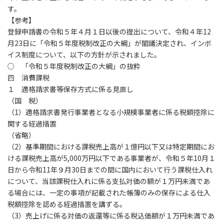
す。
【参考】
登録申請書の令和５年４月１日以後の提出について、令和４年12
月23日に「令和５年度税制改正の大綱」が閣議決定され、インボ
イス制度について、以下の方針が示されました。
○ 「令和５年度税制改正の大綱」の抜粋
四 消費課税
１ 適格請求書等保存方式に係る見直し
（国 税）
（1）適格請求書発行事業者となる小規模事業者に係る税額控除に
関する経過措置
（省略）
（2）基準期間における課税売上高が１億円以下又は特定期間にお
ける課税売上高が5,000万円以下である事業者が、令和５年10月１
日から令和11年９月30日までの間に国内において行う課税仕入れ
について、当該課税仕入れに係る支払対価の額が１万円未満であ
る場合には、一定の事項が記載された帳簿のみの保存による仕入
税額控除を認める経過措置を講ずる。
（3）売上げに係る対価の返還等に係る税込価額が１万円未満であ