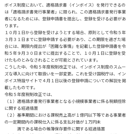
ボイス制度において、適格請求書（インボイス）を発行できるの
は「適格請求書発行事業者」に限られ、この適格請求書発行事業
者になるためには、登録申請書を提出し、登録を受ける必要があ
ります。
１０月１日から登録を受けようとする場合、原則として令和５年
３月３１日までに登録申請する必要があり、この期限を過ぎた場
合には、期限内提出が「困難な事情」を記載した登録申請書を令
和５年９月３０日までに提出することで、１０月１日に登録を受
けたものとみなされることが可能とされています。
こうした中、令和５年度税制改正では、インボイス制度のスムー
ズな導入に向けて取扱いを一部変更。これを受け国税庁は、イン
ボイス特設サイトで４月１日以後の登録申請についての解説を掲
載したものです。
令和５年度税制改正では、
（１）適格請求書発行事業者となる小規模事業者に係る税額控除
に関する経過措置
（２）基準期間における課税売上高が１億円以下等である事業者
の一定期間内の課税仕入に係る支払対価が１万円未
満である場合の帳簿保存要件に関する経過措置