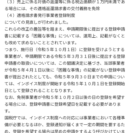
（３）売上に係る対価の返還等に係る税込価額が１万円未満であ
る場合には、その適格返還請求書の交付義務を免除
（４）適格請求書発行事業者登録制度
についての見直しが行われました。
これらの改正の趣旨等を踏まえ、申請期限後に提出する登録申請
書に記載する「困難な事情」については、運用上、記載がなくと
も改めて求めないこととされています。
つまり、施行日（令和５年１０月１日）に登録を受けようとする
事業者が、申請期限である令和５年３月３１日後に提出する登録
申請書の取扱いについては、この閣議決定に基づき、当該事業者
が令和５年４月１日以後に「困難な事情」の記載がない登録申請
書が提出されたとしても、令和５年９月３０日までの申請につい
ては、インボイス制度が開始する令和５年１０月１日を登録開始
日として登録されることとなります。
なお、免税事業者が令和５年１０月２日以後の日の登録を希望す
る場合には、登録申請書に登録希望日を記載する必要がありま
す。
国税庁では、インボイス制度への対応には事業者において各種準
備が必要となるほか、登録通知が届くまで一定の期間を要するた
め、登録を希望する場合は早めの申請をするよう呼びかけていま