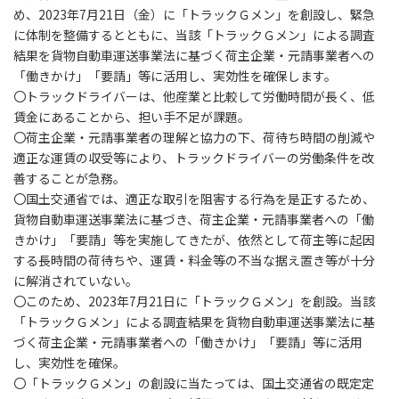
め、2023年7月21日（金）に「トラックＧメン」を創設し、緊急
に体制を整備するとともに、当該「トラックＧメン」による調査
結果を貨物自動車運送事業法に基づく荷主企業・元請事業者への
「働きかけ」「要請」等に活用し、実効性を確保します。
〇トラックドライバーは、他産業と比較して労働時間が長く、低
賃金にあることから、担い手不足が課題。
〇荷主企業・元請事業者の理解と協力の下、荷待ち時間の削減や
適正な運賃の収受等により、トラックドライバーの労働条件を改
善することが急務。
〇国土交通省では、適正な取引を阻害する行為を是正するため、
貨物自動車運送事業法に基づき、荷主企業・元請事業者への「働
きかけ」「要請」等を実施してきたが、依然として荷主等に起因
する長時間の荷待ちや、運賃・料金等の不当な据え置き等が十分
に解消されていない。
〇このため、2023年7月21日に「トラックＧメン」を創設。当該
「トラックＧメン」による調査結果を貨物自動車運送事業法に基
づく荷主企業・元請事業者への「働きかけ」「要請」等に活用
し、実効性を確保。
〇「トラックＧメン」の創設に当たっては、国土交通省の既定定