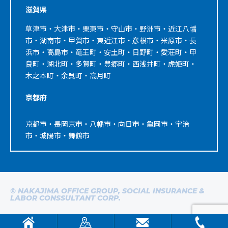
滋賀県
草津市・大津市・栗東市・守山市・野洲市・近江八幡
市・湖南市・甲賀市・東近江市・彦根市・米原市・長
浜市・高島市・竜王町・安土町・日野町・愛荘町・甲
良町・湖北町・多賀町・豊郷町・西浅井町・虎姫町・
木之本町・余呉町・高月町
京都府
京都市・長岡京市・八幡市・向日市・亀岡市・宇治
市・城陽市・舞鶴市
© NAKAJIMA OFFICE GROUP, SOCIAL INSURANCE &
LABOR CONSSULTANT CORP.