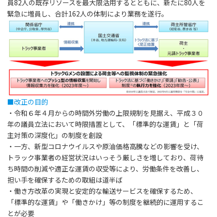
員82人の既存リソースを最大限活用するとともに、新たに80人を
緊急に増員し、合計162人の体制により業務を遂行。
■改正の目的
・令和６年４月からの時間外労働の上限規制を見据え、平成３０
年の議員立法において時限措置として、「標準的な運賃」と「荷
主対策の深度化」の制度を創設
・一方、新型コロナウイルスや原油価格高騰などの影響を受け、
トラック事業者の経営状況はいっそう厳しさを増しており、荷待
ち時間の削減や適正な運賃の収受等により、労働条件を改善し、
担い手を確保するための取組は道半ば
・働き方改革の実現と安定的な輸送サービスを確保するため、
「標準的な運賃」や「働きかけ」等の制度を継続的に運用するこ
とが必要