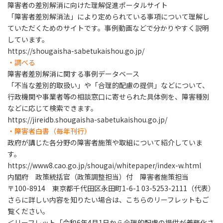
障害者の差別解消に向けた理解促進ポータルサイト
「障害者差別解消法」により定められている事項について理解し
ていただくためのサイトです。事例動画などで分かりやすく説明
しています。
https://shougaisha-sabetukaishou.go.jp/
・調べる
障害者差別解消に関する事例データベース
「不当な差別的取扱い」や「合理的配慮の提供」などについて、
行政機関や事業者等の相談窓口に寄せられた具体例を、障害種別
などに応じて検索できます。
https://jireidb.shougaisha-sabetukaishou.go.jp/
・障害者白書（毎年刊行）
政府が講じた各分野の障害者施策や取組について紹介していま
す。
https://www8.cao.go.jp/shougai/whitepaper/index-w.html
内閣府 政策統括官（政策調整担当）付 障害者施策担当
〒100-8914 東京都千代田区永田町1-6-1 03-5253-2111（代表）
さらに詳しい内容を知りたい場合は、こちらのリーフレットもご
覧ください。
＜リーフレット「令和6年4月1日から合理的配慮の提供が義務化さ