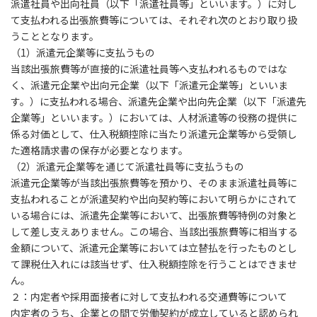
派遣社員や出向社員（以下「派遣社員等」といいます。）に対し
て支払われる出張旅費等については、それぞれ次のとおり取り扱
うこととなります。
（1）派遣元企業等に支払うもの
当該出張旅費等が直接的に派遣社員等へ支払われるものではな
く、派遣元企業や出向元企業（以下「派遣元企業等」といいま
す。）に支払われる場合、派遣先企業や出向先企業（以下「派遣先
企業等」といいます。）においては、人材派遣等の役務の提供に
係る対価として、仕入税額控除に当たり派遣元企業等から受領し
た適格請求書の保存が必要となります。
（2）派遣元企業等を通じて派遣社員等に支払うもの
派遣元企業等が当該出張旅費等を預かり、そのまま派遣社員等に
支払われることが派遣契約や出向契約等において明らかにされて
いる場合には、派遣先企業等において、出張旅費等特例の対象と
して差し支えありません。この場合、当該出張旅費等に相当する
金額について、派遣元企業等においては立替払を行ったものとし
て課税仕入れには該当せず、仕入税額控除を行うことはできませ
ん。
２：内定者や採用面接者に対して支払われる交通費等について
内定者のうち、企業との間で労働契約が成立していると認められ