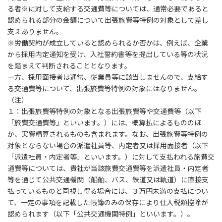
る者※に対して支給する交通費等については、通常必要であると
認められる部分の金額について出張旅費等特例の対象として差し
支えありません。
※労働契約が成立していると認められるか否かは、例えば、企業
から採用内定通知を受け、入社誓約書等を提出している等の状況
を踏まえて判断されることとなります。
一方、採用面接者は通常、従業員等に該当しませんので、支給す
る交通費等について、出張旅費等特例の対象にはなりません。
（注）
１：出張旅費等特例の対象となる出張旅費等や交通費等（以下
「旅費交通費等」といいます。）には、概算払によるもののほ
か、実費精算されるものも含まれます。なお、出張旅費等特例の
対象とならない場合の派遣社員等、内定者又は採用面接者（以下
「派遣社員・内定者等」といいます。）に対して支払われる旅費交
通費等については、貴社が当該旅費交通費等を派遣社員・内定者
等を通じて公共交通機関（船舶、バス、鉄道又は軌道）に直接支
払っているものと同視し得る場合には、３万円未満の支払につい
て、一定の事項を記載した帳簿のみの保存により仕入税額控除が
認められます（以下「公共交通機関特例」といいます。）。