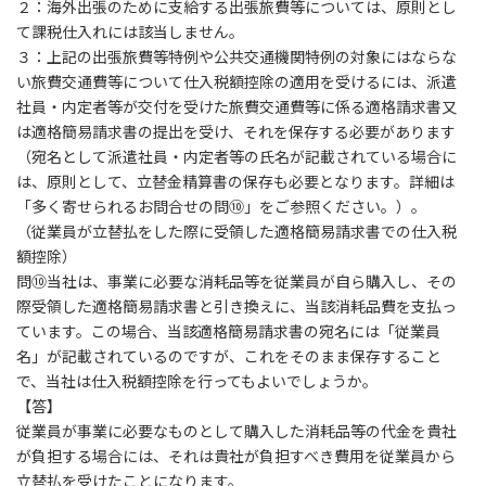
２：海外出張のために支給する出張旅費等については、原則とし
て課税仕入れには該当しません。
３：上記の出張旅費等特例や公共交通機関特例の対象にはならな
い旅費交通費等について仕入税額控除の適用を受けるには、派遣
社員・内定者等が交付を受けた旅費交通費等に係る適格請求書又
は適格簡易請求書の提出を受け、それを保存する必要があります
（宛名として派遣社員・内定者等の氏名が記載されている場合に
は、原則として、立替金精算書の保存も必要となります。詳細は
「多く寄せられるお問合せの
問⑩
」をご参照ください。）。
（従業員が立替払をした際に受領した適格簡易請求書での仕入税
額控除）
問⑩
当社は、事業に必要な消耗品等を従業員が自ら購入し、その
際受領した適格簡易請求書と引き換えに、当該消耗品費を支払っ
ています。この場合、当該適格簡易請求書の宛名には「従業員
名」が記載されているのですが、これをそのまま保存すること
で、当社は仕入税額控除を行ってもよいでしょうか。
【答】
従業員が事業に必要なものとして購入した消耗品等の代金を貴社
が負担する場合には、それは貴社が負担すべき費用を従業員から
立替払を受けたことになります。