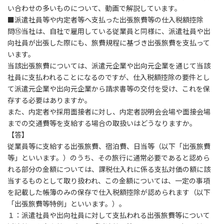
い合わせの多いものについて、動画で解説しています。
■派遣社員等や内定者等へ支払った出張旅費等の仕入税額控除
問⑮
当社は、自社で雇用している従業員と同様に、派遣社員や出
向社員が出張した際にも、旅費規程に基づき出張旅費を支払って
います。
当該出張旅費については、派遣元企業や出向元企業を通じて当該
社員に支払われることになるのですが、仕入税額控除の要件とし
て派遣元企業や出向元企業から請求書等の交付を受け、これを保
存する必要はありますか。
また、内定者や採用面接者に対し、内定者説明会会場や面接会場
までの交通費等を支給する場合の取扱いはどうなりますか。
【答】
従業員等に支給する出張旅費、宿泊費、日当等（以下「出張旅費
等」といいます。）のうち、その旅行に通常必要であると認めら
れる部分の金額については、課税仕入れに係る支払対価の額に該
当するものとして取り扱われ、この金額については、一定の事項
を記載した帳簿のみの保存で仕入税額控除が認められます（以下
「出張旅費等特例」といいます。）。
１：派遣社員や出向社員に対して支払われる出張旅費等について