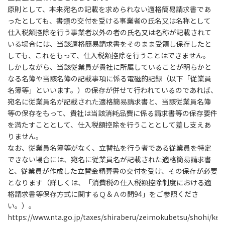
原則として、本来宛名の記載を求められない適格簡易請求書であ
ったとしても、書類の交付を受ける事業者の氏名又は名称として
仕入税額控除を行う事業者以外の者の氏名又は名称が記載されて
いる場合には、当該適格簡易請求書をそのまま受領し保存したと
しても、これをもって、仕入税額控除を行うことはできません。
しかしながら、当該従業員が貴社に所属していることが明らかと
なる名簿や当該名簿の記載事項に係る電磁的記録（以下「従業員
名簿等」といいます。）の保存が併せて行われているのであれば、
宛名に従業員名が記載された適格簡易請求書と、当該従業員名簿
等の保存をもって、貴社は当該消耗品費に係る請求書等の保存要件
を満たすこととして、仕入税額控除を行うこととして差し支えあ
りません。
なお、従業員名簿等がなく、立替払を行う者である従業員を特定
できない場合には、宛名に従業員名が記載された適格簡易請求書
と、従業員が作成した立替金精算書の交付を受け、その保存が必要
となります（詳しくは、「消費税の仕入税額控除制度における適
格請求書等保存方式に関するＱ＆Ａの問94」をご参照くださ
い。）。
https://www.nta.go.jp/taxes/shiraberu/zeimokubetsu/shohi/keig