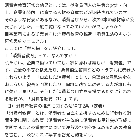
消費者教育研修の効果としては、従業員個人の生活の安定・向
上、企業価値向上に資する人材の育成などが期待されています。
そのような背景があるなか、消費者庁から、次の3本の教材等が公
表されました。一度ご覧になってみてはいかがでしょうか？
■事業者による従業員向け消費者教育の推進「消費生活のキホン
研修実施マニュアル」
ここでは「導入編」をご紹介します。
1.「消費者教育」って、なんですか？
私たちは、企業で働いていても、家に帰れば誰もが「消費者」で
す。お金の不安を抱えたり、悪質商法被害などのトラブルに巻き込
まれないよう、「自立した消費者」として、合理的な意思決定を
おこない、被害を回避したり、問題に適切に対処する力が誰しも
に欠かせません。そうした消費者の自立を支援するために行われ
る教育が、「消費者教育（1）」です。
（1）消費者教育の推進に関する法律 第2条（定義）：
「消費者教育」とは、消費者の自立を支援するために行われる消
費生活に関する教育（消費者が主体的に消費者市民社会の形成に
参画することの重要性について理解及び関心を深めるための教育
を含む。）及びこれに準ずる啓発活動をいう。