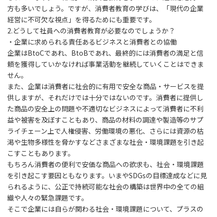
方も多いでしょう。ですが、消費者教育の学びは、「現代の企業
経営に不可欠な視点」を得るためにも重要です。
2.どうして社員への消費者教育が必要なのでしょうか？
・企業に求められる責任あるビジネスと消費者との協働
企業はBtoCであれ、BtoBであれ、最終的には消費者の満足と信
頼を獲得していかなければ事業活動を継続していくことはできま
せん。
また、企業は消費者に社会的に有用で安全な商品・サービスを提
供しますが、それだけでは十分ではないのです。消費者に提供し
た商品の安全上の問題や不適切なビジネスによって消費者に不利
益や被害を及ぼすこともあり、商品の材料の調達や製造等のサプ
ライチェーン上で人権侵害、労働環境の悪化、さらには資源の枯
渇や生物多様性を脅かすなどさまざまな社会・環境課題を引き起
こすこともあります。
もちろん消費者の便利で安価な商品への欲求も、社会・環境課題
を引き起こす要因ともなります。いまやSDGsの目標達成などに見
られるように、公正で持続可能な社会の構築は世界中の全ての組
織や人々の緊急課題です。
そこで企業には自らが関わる社会・環境課題について、プラスの