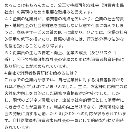
めることはもちろんのこと、公正で持続可能な社会（消費者市民
社会）の実現のための重要な取組みと言えます。
４：企業の従業員が、消費者の視点を欠いたり、企業の社会的責
任・地域社会の社会的課題を意識しない状態で仕事に臨んでしま
うと、商品やサービスの質の低下に繋がり、ひいては、企業の社会
的信用の低下を招いたり、最悪の場合には、行政処分等の法的な
制裁を受けることもあり得ます。
５：従業員の生活の安定・向上、企業の成長（及びリスク回
避）、公正で持続可能な社会の実現のためにも消費者教育研修に
取り組むことが求められています。
4.
自社で消費者教育研修を始めるには？
これまでの企業内研修では、自社従業員に対する消費者教育がそ
れほど熱心に行われていませんでした。主に、お客様対応部門の顧
客対応力向上を目的とした研修や資格取得が中心でした。しか
し、現代のビジネス環境では、企業の社会的責任として消費者に
向き合うことが重要です。利益の向上だけでなく、持続可能な社
会の発展に資する活動、たとえばSDGsへの対応が求められていま
す。自社従業員も消費者市民社会の一員として的確な行動が期待
されています。