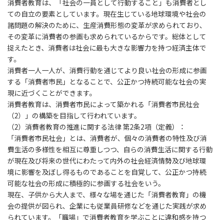
消費者教育は、「社会の一員として行動すること」も消費者とし
ての自立の要素としています。現在生じている地球環境や社会の
諸問題の解決のために、生産消費形態の変革が求められており、
その変革に消費者の参画も求められているからです。総体として
捉えたとき、消費者は社会に最も大きな影響力を持つ経済主体で
す。
消費者一人一人が、消費行動を通じてより良い社会の形成に参画
する「消費者市民」となることで、公正かつ持続可能な社会の実
現に近づくことができます。
消費者教育は、消費者市民によって築かれる「消費者市民社会
（2）」の構築を目指して行われています。
（2）消費者教育の推進に関する法律 第2条2項（定義）：
「消費者市民社会」とは、消費者が、個々の消費者の特性及び消
費生活の多様性を相互に尊重しつつ、自らの消費生活に関する行動
が現在及び将来の世代にわたって内外の社会経済情勢及び地球環
境に影響を及ぼし得るものであることを自覚して、公正かつ持続
可能な社会の形成に積極的に参画する社会をいう。
現在、子供から大人まで、様々な場を通じた「消費者教育」の機
会の提供が図られ、企業にも従業員研修などを通じた実践が求め
られています。「職場」で消費者教育を学ぶことに違和感を持つ