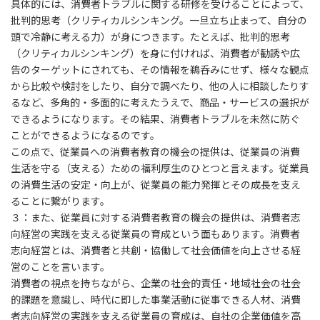
具体的には、消費者トラブルに関する研修を受けることによって、
批判的思考（クリティカルシンキング。一旦立ち止まって、自分の
頭で冷静に考える力）が身につきます。たとえば、批判的思考
（クリティカルシンキング）を身に付ければ、消費者が勧誘や広
告のターゲットにされても、その情報を鵜呑みにせず、様々な観点
から比較や検討をしたり、自分で調べたり、他の人に相談したりす
るなど、多角的・多面的に考えたうえで、商品・サービスの選択が
できるようになります。その結果、消費者トラブルを未然に防ぐ
ことができるようになるのです。
この点で、従業員への消費者教育の機会の提供は、従業員の消費
生活を守る（支える）ための福利厚生のひとつと言えます。従業員
の消費生活の安定・向上が、従業員の能力発揮とその成長を支え
ることに繋がります。
３：また、従業員に対する消費者教育の機会の提供は、消費者志
向経営の実践を支える従業員の育成という面もあります。消費者
志向経営とは、消費者と共創・協働して社会価値を向上させる経
営のことを言います。
消費者の視点を持ちながら、企業の社会的責任・地域社会の社会
的課題を意識し、時代に即した事業活動に従事できる人材、消費
者志向経営の実践を支える従業員の育成は、自社の企業価値を高