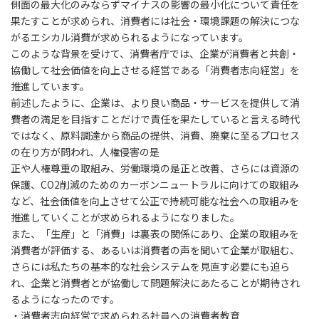
側面の最大化のみならずマイナスの影響の最小化について責任を
果たすことが求められ、消費者には社会・環境課題の解決につな
がるエシカル消費が求められるようになっています。
このような背景を受けて、消費者庁では、企業が消費者と共創・
協働して社会価値を向上させる経営である「消費者志向経営」を
推進しています。
前述したように、企業は、より良い商品・サービスを提供して消
費者の満足を目指すことだけで責任を果たしていると言える時代
ではなく、原料調達から商品の提供、消費、廃棄に至るプロセス
の在り方が問われ、人権侵害の是
正や人権尊重の取組み、労働環境の是正と改善、さらには資源の
保護、CO2削減のためのカーボンニュートラルに向けての取組み
など、社会価値を向上させて公正で持続可能な社会への取組みを
推進していくことが求められるようになりました。
また、「生産」と「消費」は裏表の関係にあり、企業の取組みを
消費者が評価する、あるいは消費者の声を聞いて企業が取組む、
さらには私たちの基本的な社会システムを見直す必要にも迫ら
れ、企業と消費者とが協働して問題解決にあたることが期待され
るようになったのです。
・消費者志向経営で求められる社員への消費者教育