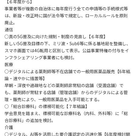
【６年度から】
事業者等が複数の自治体に毎年度行う全ての申請等の手続様式等
は、新設・改正時に国が法令等で規定し、ローカルルールを原則
廃止。
通信
○真の5G普及に向けた規制・制度の見直し【６年度】
新しい5G普及目標の下、ミリ波・Sub6等に係る基地局を整備し、
スマホ画面では4G転用と区別して表示。公益事業特権の付与をイ
ンフラシェアリング事業者にも検討。
医療
○デジタルによる薬剤師等不在店舗での一般用医薬品販売【6年結
論・速やかに措置等】
早朝・深夜や過疎地などの薬剤師非常駐の店舗（受渡店舗）で
も、薬剤師が常駐する店舗（管理店舗）からのデジタルによる管
理・販売により、一般用医薬品を入手可能とする。
○「総合診療科」の標榜可能化【７年結論】
学会意見を踏まえ、標榜可能な診療科名（内科、外科等）に「総
合診療科」の追加を検討。
介護
○デジタル、AI等を活用した要介護認定の迅速化等【6年度検討開