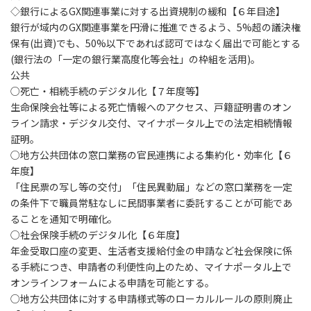
◇銀行によるGX関連事業に対する出資規制の緩和【６年目途】
銀行が域内のGX関連事業を円滑に推進できるよう、5%超の議決権
保有(出資)でも、50%以下であれば認可ではなく届出で可能とする
(銀行法の「一定の銀行業高度化等会社」の枠組を活用)。
公共
○死亡・相続手続のデジタル化【７年度等】
生命保険会社等による死亡情報へのアクセス、戸籍証明書のオン
ライン請求・デジタル交付、マイナポータル上での法定相続情報
証明。
○地方公共団体の窓口業務の官民連携による集約化・効率化【６
年度】
「住民票の写し等の交付」「住民異動届」などの窓口業務を一定
の条件下で職員常駐なしに民間事業者に委託することが可能であ
ることを通知で明確化。
○社会保険手続のデジタル化【６年度】
年金受取口座の変更、生活者支援給付金の申請など社会保険に係
る手続につき、申請者の利便性向上のため、マイナポータル上で
オンラインフォームによる申請を可能とする。
○地方公共団体に対する申請様式等のローカルルールの原則廃止