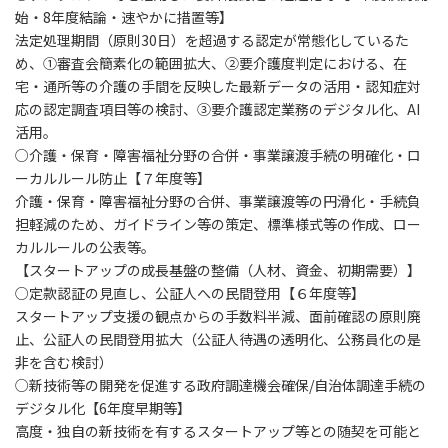
始・8年度結論・速やかに措置等】
法定処理期間（原則30日）を超過する認定が常態化しているた
め、①審査会簡素化の範囲拡大、②要介護度判定における、在
宅・通所等の介護の手間を反映した最新データの活用・認知症対
応の認定調査項目等の検討、③要介護認定業務のデジタル化、AI
活用。
○介護・保育・障害福祉分野の合併・事業譲渡手続の明確化・ロ
ーカルルール防止【７年度等】
介護・保育・障害福祉分野の合併、事業譲渡等の円滑化・手続負
担軽減のため、ガイドライン等の策定、標準様式等の作成、ロー
カルルールの公表等。
【スタートアップの成長基盤の整備（人材、資金、初期需要）】
○定款認証の見直し、公証人への民間登用【６年度等】
スタートアップ支援の観点からの手数料半減、面前確認の原則廃
止、公証人の民間登用拡大（公証人待遇の透明化、公務員化の是
非を含む検討）
○新技術等の開発を促進する政府調達機会確保/自治体調達手続の
デジタル化【6年度早期等】
高度・独自の新技術を有するスタートアップ等との随契を可能と