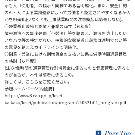
示も人（使用者）の指示と同様である旨明確化。また、安全目的
のAI・人による業務連絡によって労働者と認定されやすくなるか否
かを明確化(少なくとも上限就業時間の注意喚起は影響しない)。
○競業避止義務と副業・兼業の両立【６年度】
情報漏洩への事後処罰（不競法）等を踏まえ、漏洩を防止したい
ノウハウ等の特定がない、抽象的な競業避止義務は適切でない等
の意見を踏まえガイドラインで明確化。
○副業・兼業における割増賃金の支払いに係る労働時間通算管理
の検討【６年度】
(注)労働時間の通算管理は割増賃金に係るものと健康管理に係るも
のがあるが、本件は前者に係るもの。
詳しくは、こちらをご覧ください。
参照ホームページ[内閣府]
https://www8.cao.go.jp/kisei-
kaikaku/kisei/publication/program/240621/01_program.pdf