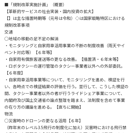
■「規制改革実施計画」（概要）
【革新的サービスの社会実装・国内投資の拡大】
【】は主な措置時期等（元号は令和）◇は国家戦略特区における
規制改革事項
交通
○地域の移動の足不足の解消
・モニタリングと自家用車活用事業の不断の制度改善（雨天やイ
ベント対応等）【６年等】
・自家用有償旅客運送等の更なる改善。【措置済・６年末等】
・ロボタクシーの運行管理のタクシー事業者以外への外部委託。
【６年度】
・自家用車活用事業等について、モニタリングを進め、検証を行
い、各時点での検証結果の評価を行う。並行して、こうした検証の
間、タクシー事業者以外の者が行うライドシェア事業について、
内閣府及び国土交通省の論点整理を踏まえ、法制度を含めて事業
の在り方の議論を進める。【直ちに開始】
物流
○災害時のドローンの更なる活用【６年】
（昨年末のレベル3.5飛行の制度化に加え）災害時における飛行禁