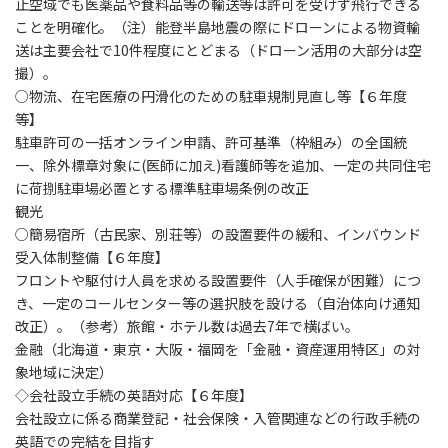
止空域でも医薬品や食料品等の輸送等は許可を受けず飛行できる
ことを明確化。（注）能登半島地震の際にドローンによる物資輸
送は主要会社で10件程度にとどまる（ドローン活用の大部分は空
撮）。
○物流、在宅医療の円滑化のための駐車規制見直し等【６年度
等】
駐車許可の一括オンライン申請、許可基準（枠組み）の全国統
一、除外標章対象に(医師に加え)看護師等を追加、一定の共同住宅
に荷捌駐車場必置とする標準駐車場条例の改正
観光
○簡易宿所（古民家、別荘等）の設置要件の緩和、インバウンド
受入体制整備【６年度】
フロントや駆付け人員を求める設置要件（人手確保が困難）につ
き、一定のコールセンター等の選択肢を設ける（自治体向け通知
改正）。（参考）旅館・ホテル数は過去7年で横ばい。
金融（北海道・東京・大阪・福岡を「金融・資産運用特区」の対
象地域に決定）
◇会社設立手続の英語対応【６年度】
会社設立に係る商業登記・社会保険・入管関連などの行政手続の
英語での完結を目指す