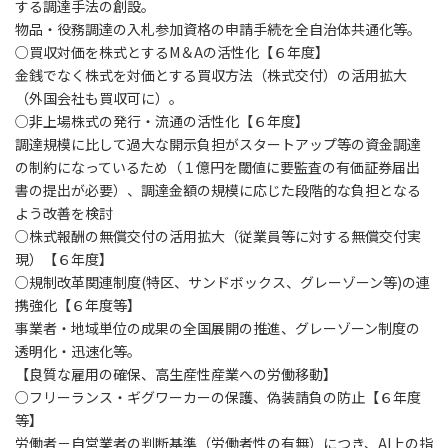
する調達手法の創設。
物品・役務調達の入札参加資格の申請手続を全自治体共通化等。
○買収対価を株式とするM＆Aの活性化【６年度】
金銭でなく株式を対価とする買収方法（株式交付）の活用拡大
（外国会社も買収可に）。
○非上場株式の発行・流通の活性化【６年度】
調達規模に比して過大な開示負担がスタートアップ等の資金調達
の制約になっているため（１億円を閾値に要監査の有価証券届出
書の提出が必要）、調達金額の規模に応じた段階的な負担となる
よう改善を検討
○株式報酬の無償交付の活用拡大（従業員等に対する無償交付実
現）【６年度】
○規制改革関連制度(特区、サンドボックス、グレーゾーン等)の連
携強化【６年度等】
事業者・地域単位の成果の全国展開の推進、グレーゾーン制度の
透明化・迅速化等。
【良質な雇用の確保、高生産性産業への労働移動】
○フリーランス・ギグワーカーの保護、偽装請負の防止【６年度
等】
労働者－自営業者の判断基準（労働者性の有無）につき、AI上の指