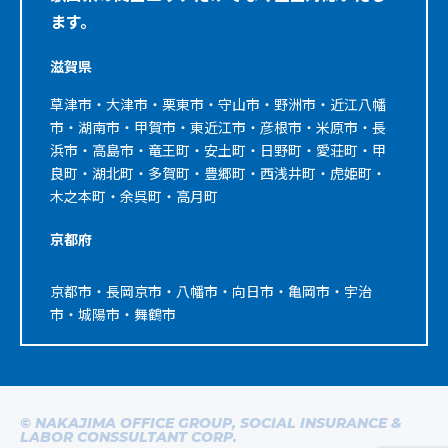
ます。
滋賀県
草津市・大津市・栗東市・守山市・野洲市・近江八幡
市・湖南市・甲賀市・東近江市・彦根市・米原市・長
浜市・高島市・竜王町・安土町・日野町・愛荘町・甲
良町・湖北町・多賀町・豊郷町・西浅井町・虎姫町・
木之本町・余呉町・高月町
京都府
京都市・長岡京市・八幡市・向日市・亀岡市・宇治
市・城陽市・舞鶴市
© NAKAJIMA OFFICE GROUP, SOCIAL INSURANCE &
LABOR CONSSULTANT CORP.