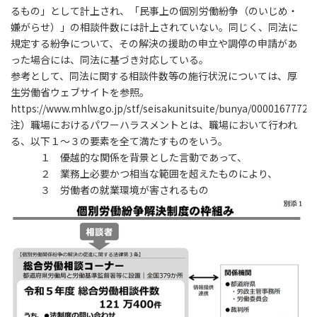
るもの」として計上され、「民事上の個別労働紛争（のいじめ・
嫌がらせ）」の相談件数には計上されていない。同じく、同法に
規定する紛争について、その解決の援助の申立や調停の申請があ
った場合には、同法に基づき対応している。
参考として、同法に関する相談件数等の施行状況については、厚
生労働省ウェブサイトを参照。
https://www.mhlw.go.jp/stf/seisakunitsuite/bunya/0000167772.
注）職場におけるパワーハラスメントとは、職場において行われ
る、以下１～３の要素を全て満たすものをいう。
１ 優越的な関係を背景とした言動であって、
２ 業務上必要かつ相当な範囲を超えたものにより、
３ 労働者の就業環境が害されるもの