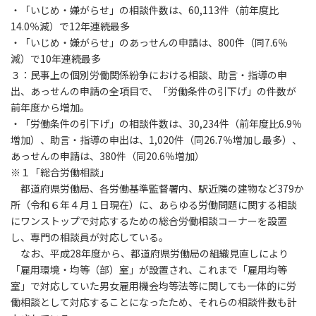
・「いじめ・嫌がらせ」の相談件数は、60,113件（前年度比
14.0％減）で12年連続最多
・「いじめ・嫌がらせ」のあっせんの申請は、800件（同7.6％
減）で10年連続最多
３：民事上の個別労働関係紛争における相談、助言・指導の申
出、あっせんの申請の全項目で、「労働条件の引下げ」の件数が
前年度から増加。
・「労働条件の引下げ」の相談件数は、30,234件（前年度比6.9％
増加）、助言・指導の申出は、1,020件（同26.7％増加し最多）、
あっせんの申請は、380件（同20.6％増加）
※１「総合労働相談」
都道府県労働局、各労働基準監督署内、駅近隣の建物など379か
所（令和６年４月１日現在）に、あらゆる労働問題に関する相談
にワンストップで対応するための総合労働相談コーナーを設置
し、専門の相談員が対応している。
なお、平成28年度から、都道府県労働局の組織見直しにより
「雇用環境・均等（部）室」が設置され、これまで「雇用均等
室」で対応していた男女雇用機会均等法等に関しても一体的に労
働相談として対応することになったため、それらの相談件数も計