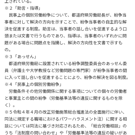
上されている。
※２「助言・指導」
民事上の個別労働紛争について、都道府県労働局長が、紛争当
事者に対して解決の方向を示すことで、紛争当事者の自主的な解
決を促進する制度。助言は、当事者の話し合いを促進するよう口
頭または文書で行うものであり、指導は、当事者のいずれかに問
題がある場合に問題点を指摘し、解決の方向性を文書で示すも
の。
※３「あっせん」
都道府県労働局に設置されている紛争調整委員会のあっせん委
員（弁護士や大学教授など労働問題の専門家）が紛争当事者の間
に入って話し合いを促進することにより、紛争の解決を図る制度。
※４「民事上の個別労働紛争」
労働条件その他労働関係に関する事項についての個々の労働者
と事業主との間の紛争（労働基準法等の違反に関するものを除
く）。
※５令和４年４月の改正労働施策総合推進法の全面施行に伴い、
同法に規定する職場におけるパワーハラスメント注）に関する相
談については同法に基づき対応されるため、「総合労働相談」の
うち「法制度の問い合わせ」や「労働基準法等の違反の疑いがあ