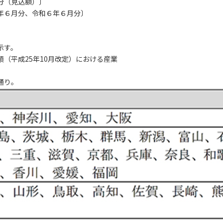
分（見込額）〕
年６月分、令和６年６月分〕
。
示す。
（平成25年10月改定）における産業
通り。