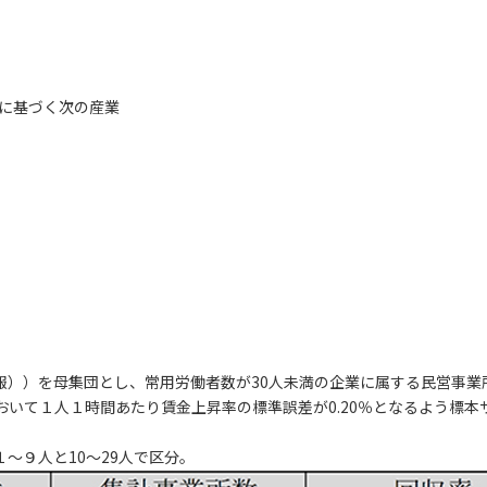
）に基づく次の産業
報））を母集団とし、常用労働者数が30人未満の企業に属する民営事業
いて１人１時間あたり賃金上昇率の標準誤差が0.20％となるよう標
～９人と10～29人で区分。