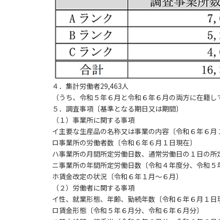
４．集計労働者29,463人
（うち、令和５年６月と令和６年６月の両方に在籍していた
５．調査事項〔基準となる期日又は期間〕
（１）事業所に関する事項
イ主要な生産品の名称又は事業の内容〔令和６年６月
ロ事業所の労働者数〔令和６年６月１日現在〕
ハ事業所の月間所定労働日数、通常労働日の１日の所
ニ事業所の年間所定労働日数〔令和４年度分、令和５
ホ賃金改定の状況〔令和６年１月～６月〕
（２）労働者に関する事項
イ性、就業形態、年齢、勤続年数〔令和６年６月１日
ロ賃金形態〔令和５年６月分、令和６年６月分〕