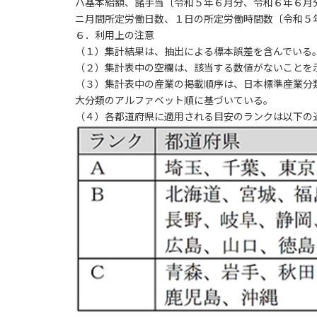
ハ基本給額、諸手当〔令和５年６月分、令和６年６月
ニ月間所定労働日数、１日の所定労働時間数〔令和５
６．利用上の注意
（１）集計結果は、抽出による標本誤差を含んでいる
（２）集計表中の空欄は、該当する数値がないことを
（３）集計表中の産業の掲載順序は、日本標準産業分類
大分類のアルファベット順に基づいている。
（４）各都道府県に適用される目安のランクは以下の