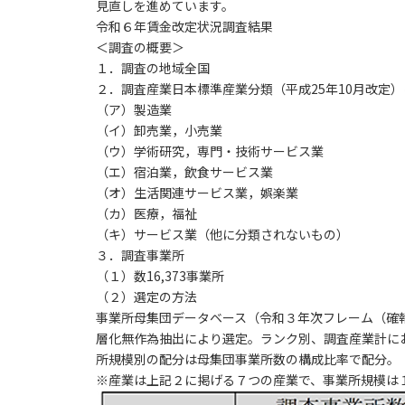
見直しを進めています。
令和６年賃金改定状況調査結果
＜調査の概要＞
１．調査の地域全国
２．調査産業日本標準産業分類（平成25年10月改定
（ア）製造業
（イ）卸売業，小売業
（ウ）学術研究，専門・技術サービス業
（エ）宿泊業，飲食サービス業
（オ）生活関連サービス業，娯楽業
（カ）医療，福祉
（キ）サービス業（他に分類されないもの）
３．調査事業所
（１）数16,373事業所
（２）選定の方法
事業所母集団データベース（令和３年次フレーム（確
層化無作為抽出により選定。ランク別、調査産業計にお
所規模別の配分は母集団事業所数の構成比率で配分。
※産業は上記２に掲げる７つの産業で、事業所規模は１