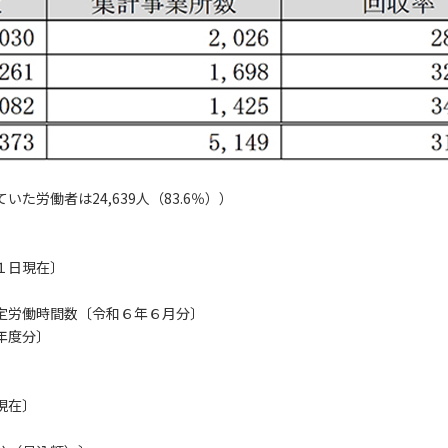
労働者は24,639人（83.6％））
１日現在〕
定労働時間数〔令和６年６月分〕
年度分〕
現在〕