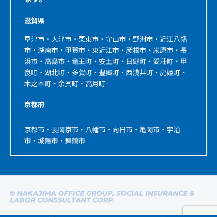
滋賀県
草津市・大津市・栗東市・守山市・野洲市・近江八幡
市・湖南市・甲賀市・東近江市・彦根市・米原市・長
浜市・高島市・竜王町・安土町・日野町・愛荘町・甲
良町・湖北町・多賀町・豊郷町・西浅井町・虎姫町・
木之本町・余呉町・高月町
京都府
京都市・長岡京市・八幡市・向日市・亀岡市・宇治
市・城陽市・舞鶴市
© NAKAJIMA OFFICE GROUP, SOCIAL INSURANCE &
LABOR CONSSULTANT CORP.