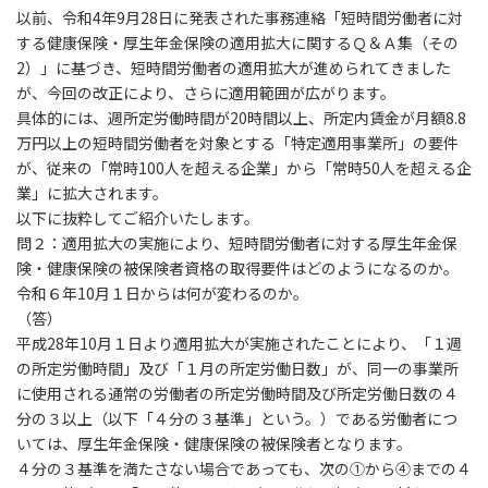
以前、令和4年9月28日に発表された事務連絡「短時間労働者に対
する健康保険・厚生年金保険の適用拡大に関するＱ＆Ａ集（その
2）」に基づき、短時間労働者の適用拡大が進められてきました
が、今回の改正により、さらに適用範囲が広がります。
具体的には、週所定労働時間が20時間以上、所定内賃金が月額8.8
万円以上の短時間労働者を対象とする「特定適用事業所」の要件
が、従来の「常時100人を超える企業」から「常時50人を超える企
業」に拡大されます。
以下に抜粋してご紹介いたします。
問２：適用拡大の実施により、短時間労働者に対する厚生年金保
険・健康保険の被保険者資格の取得要件はどのようになるのか。
令和６年10月１日からは何が変わるのか。
（答）
平成28年10月１日より適用拡大が実施されたことにより、「１週
の所定労働時間」及び「１月の所定労働日数」が、同一の事業所
に使用される通常の労働者の所定労働時間及び所定労働日数の４
分の３以上（以下「４分の３基準」という。）である労働者につ
いては、厚生年金保険・健康保険の被保険者となります。
４分の３基準を満たさない場合であっても、次の①から④までの４