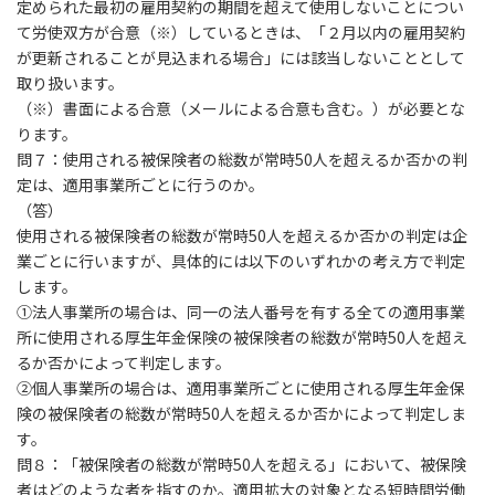
定められた最初の雇用契約の期間を超えて使用しないことについ
て労使双方が合意（※）しているときは、「２月以内の雇用契約
が更新されることが見込まれる場合」には該当しないこととして
取り扱います。
（※）書面による合意（メールによる合意も含む。）が必要とな
ります。
問７：使用される被保険者の総数が常時50人を超えるか否かの判
定は、適用事業所ごとに行うのか。
（答）
使用される被保険者の総数が常時50人を超えるか否かの判定は企
業ごとに行いますが、具体的には以下のいずれかの考え方で判定
します。
①法人事業所の場合は、同一の法人番号を有する全ての適用事業
所に使用される厚生年金保険の被保険者の総数が常時50人を超え
るか否かによって判定します。
②個人事業所の場合は、適用事業所ごとに使用される厚生年金保
険の被保険者の総数が常時50人を超えるか否かによって判定しま
す。
問８：「被保険者の総数が常時50人を超える」において、被保険
者はどのような者を指すのか。適用拡大の対象となる短時間労働