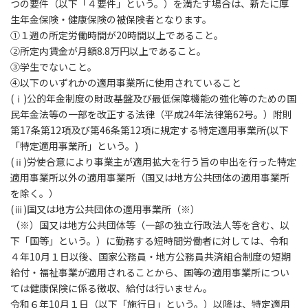
つの要件（以下「４要件」という。）を満たす場合は、新たに厚
生年金保険・健康保険の被保険者となります。
①１週の所定労働時間が20時間以上であること。
②所定内賃金が月額8.8万円以上であること。
③学生でないこと。
④以下のいずれかの適用事業所に使用されていること
(ⅰ)公的年金制度の財政基盤及び最低保障機能の強化等のための国
民年金法等の一部を改正する法律（平成24年法律第62号。）附則
第17条第12項及び第46条第12項に規定する特定適用事業所(以下
「特定適用事業所」という。)
(ⅱ)労使合意により事業主が適用拡大を行う旨の申出を行った特定
適用事業所以外の適用事業所（国又は地方公共団体の適用事業所
を除く。）
(ⅲ)国又は地方公共団体の適用事業所（※）
（※）国又は地方公共団体等（一部の独立行政法人等を含む、以
下「国等」という。）に勤務する短時間労働者に対しては、令和
４年10月１日以後、国家公務員・地方公務員共済組合制度の短期
給付・福祉事業が適用されることから、国等の適用事業所につい
ては健康保険に係る徴収、給付は行いません。
令和６年10月１日（以下「施行日」という。）以降は、特定適用