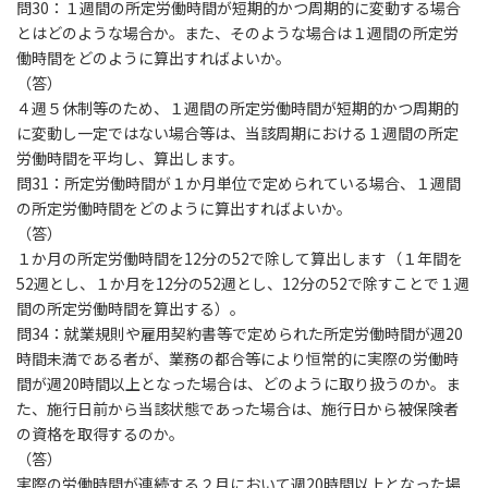
問30：１週間の所定労働時間が短期的かつ周期的に変動する場合
とはどのような場合か。また、そのような場合は１週間の所定労
働時間をどのように算出すればよいか。
（答）
４週５休制等のため、１週間の所定労働時間が短期的かつ周期的
に変動し一定ではない場合等は、当該周期における１週間の所定
労働時間を平均し、算出します。
問31：所定労働時間が１か月単位で定められている場合、１週間
の所定労働時間をどのように算出すればよいか。
（答）
１か月の所定労働時間を12分の52で除して算出します（１年間を
52週とし、１か月を12分の52週とし、12分の52で除すことで１週
間の所定労働時間を算出する）。
問34：就業規則や雇用契約書等で定められた所定労働時間が週20
時間未満である者が、業務の都合等により恒常的に実際の労働時
間が週20時間以上となった場合は、どのように取り扱うのか。ま
た、施行日前から当該状態であった場合は、施行日から被保険者
の資格を取得するのか。
（答）
実際の労働時間が連続する２月において週20時間以上となった場