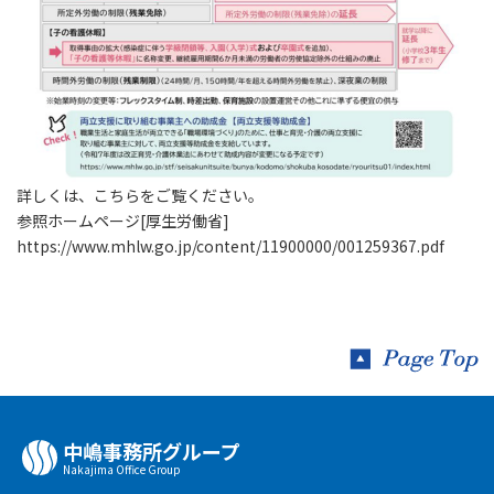
詳しくは、こちらをご覧ください。
参照ホームページ[厚生労働省]
https://www.mhlw.go.jp/content/11900000/001259367.pdf
中嶋事務所グループ
Nakajima Oﬃce Group