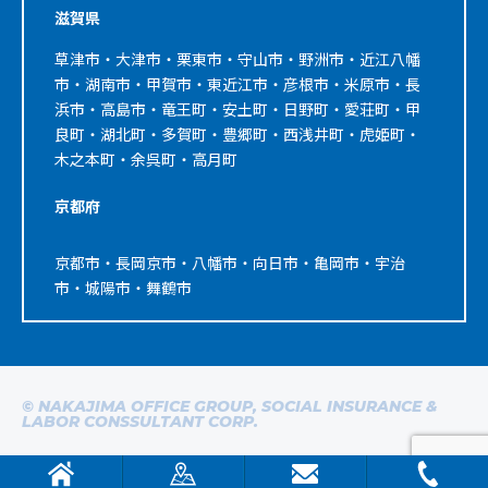
滋賀県
草津市・大津市・栗東市・守山市・野洲市・近江八幡
市・湖南市・甲賀市・東近江市・彦根市・米原市・長
浜市・高島市・竜王町・安土町・日野町・愛荘町・甲
良町・湖北町・多賀町・豊郷町・西浅井町・虎姫町・
木之本町・余呉町・高月町
京都府
京都市・長岡京市・八幡市・向日市・亀岡市・宇治
市・城陽市・舞鶴市
© NAKAJIMA OFFICE GROUP, SOCIAL INSURANCE &
LABOR CONSSULTANT CORP.