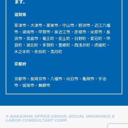
ます。
滋賀県
草津市・大津市・栗東市・守山市・野洲市・近江八幡
市・湖南市・甲賀市・東近江市・彦根市・米原市・長
浜市・高島市・竜王町・安土町・日野町・愛荘町・甲
良町・湖北町・多賀町・豊郷町・西浅井町・虎姫町・
木之本町・余呉町・高月町
京都府
京都市・長岡京市・八幡市・向日市・亀岡市・宇治
市・城陽市・舞鶴市
© NAKAJIMA OFFICE GROUP, SOCIAL INSURANCE &
LABOR CONSSULTANT CORP.