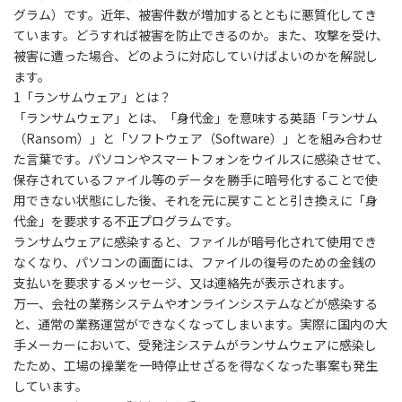
グラム）です。近年、被害件数が増加するとともに悪質化してき
ています。どうすれば被害を防止できるのか。また、攻撃を受け、
被害に遭った場合、どのように対応していけばよいのかを解説し
ます。
1
「ランサムウェア」とは？
「ランサムウェア」とは、「身代金」を意味する英語「ランサム
（Ransom）」と「ソフトウェア（Software）」とを組み合わせ
た言葉です。パソコンやスマートフォンをウイルスに感染させて、
保存されているファイル等のデータを勝手に暗号化することで使
用できない状態にした後、それを元に戻すことと引き換えに「身
代金」を要求する不正プログラムです。
ランサムウェアに感染すると、ファイルが暗号化されて使用でき
なくなり、パソコンの画面には、ファイルの復号のための金銭の
支払いを要求するメッセージ、又は連絡先が表示
されます。
万一、会社の業務システムやオンラインシステムなどが感染する
と、通常の業務運営ができなくなってしまいます。実際に国内の大
手メーカーにおいて、受発注システムがランサムウェアに感染し
たため、
工場の操業を一時停止せざるを得なくなった事案も発生
しています。