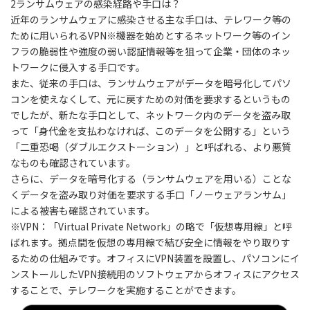
2
ランサムウェアの感染経路や手口は？
近年のランサムウェアに感染させる主な手口は、テレワーク等の
ために用いられる
VPN※機器を始めとするネットワーク等のイン
フラの脆弱性や強度の弱い認証情報等を狙って企業・団体のネッ
トワークに侵入する手口
です。
また、従来の手口は、ランサムウェアがデータを暗号化してパソ
コンを使えなくして、元に戻すための対価を要求するというもの
でしたが、新たな手口として、ネットワーク内のデータを盗み取
って「身代金を支払わなければ、このデータを公開する」という
「二重恐喝（ダブルエクストーション）」と呼ばれる、より悪質
なものも確認されています。
さらに、データを暗号化する（ランサムウェアを用いる）ことな
くデータを盗み取り対価を要求する手口「ノーウェアランサム」
による被害も確認されています。
※VPN：「Virtual Private Network」の略で「仮想専用線」と呼
ばれます。拠点間を仮想の専用線で結び安全に情報をやり取りす
るための仕組みです。オフィスにVPN装置を設置し、パソコンにイ
ンストールしたVPN接続用のソフトウェアからオフィスにアクセス
することで、テレワークを実施することができます。