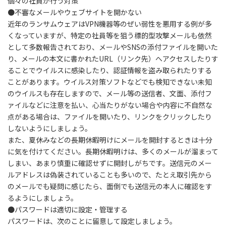
個々の社員が行う対策
●不審なメールやウェブサイトを開かない
近年のランサムウェアはVPN機器等のぜい弱性を悪用する例が多
くなっていますが、特定の社員等を狙う標的型攻撃メールも依然
として多数報告されており、メールやSNSの添付ファイルを開いた
り、メールの本文に書かれたURL（リンク先）へアクセスしたりす
ることでウイルスに感染したり、認証情報を盗み取られたりする
ことがあります。ウイルス対策ソフトなどでも検知できない未知
のウイルスも存在しますので、メール等の送信者、文面、添付フ
ァイルなどに注意を払い、心当たりがない場合や内容に不自然な
点がある場合は、ファイルを開いたり、リンクをクリックしたり
しないようにしましょう。
また、夏休みなどの長期休暇明けにメールを開封するときは十分
に気を付けてください。長期休暇明けは、多くのメールが溜まって
しまい、あまり慎重に確認せずに開封しがちです。送信元のメー
ルアドレスは偽装されていることも多いので、たとえ取引先から
のメールでも疑問に感じたら、面倒でも送信元の本人に確認をす
るようにしましょう。
●
パスワードは適切に設定・管理する
パスワードは、次のことに留意して設定しましょう。