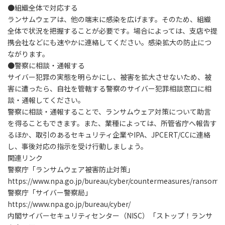
●
組織全体で対応する
ランサムウェアは、他の端末に感染を広げます。そのため、組織
全体で状況を把握することが必要です。場合によっては、支店や提
携会社などにも速やかに連絡してください。感染拡大の防止につ
ながります。
●
警察に相談・通報する
サイバー犯罪の実態を明らかにし、被害を拡大させないため、被
害に遭ったら、自社を管轄する警察のサイバー犯罪相談窓口に相
談・通報してください。
警察に相談・通報することで、ランサムウェア対策について助言
を得ることもできます。また、業種によっては、所管省庁へ報告す
るほか、取引のあるセキュリティ企業やIPA、JPCERT/CCに連絡
し、事後対応の指示を受け行動しましょう。
関連リンク
警察庁「ランサムウェア被害防止対策」
https://www.npa.go.jp/bureau/cyber/countermeasures/ransom.
警察庁「サイバー警察局」
https://www.npa.go.jp/bureau/cyber/
内閣サイバーセキュリティセンター（NISC）「ストップ！ランサ