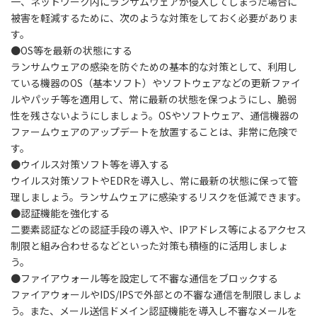
一、ネットワーク内にランサムウェアが侵入してしまった場合に
被害を軽減するために、次のような対策をしておく必要がありま
す。
●
OS等を最新の状態にする
ランサムウェアの感染を防ぐための基本的な対策として、利用し
ている機器のOS（基本ソフト）やソフトウェアなどの更新ファイ
ルやパッチ等を適用して、常に最新の状態を保つようにし、脆弱
性を残さないようにしましょう。OSやソフトウェア、通信機器の
ファームウェアのアップデートを放置することは、非常に危険で
す。
●
ウイルス対策ソフト等を導入する
ウイルス対策ソフトやEDRを導入し、常に最新の状態に保って管
理しましょう。ランサムウェアに感染するリスクを低減できます。
●
認証機能を強化する
二要素認証などの認証手段の導入や、IPアドレス等によるアクセス
制限と組み合わせるなどといった対策も積極的に活用しましょ
う。
●
ファイアウォール等を設定して不審な通信をブロックする
ファイアウォールやIDS/IPSで外部との不審な通信を制限しましょ
う。また、メール送信ドメイン認証機能を導入し不審なメールを