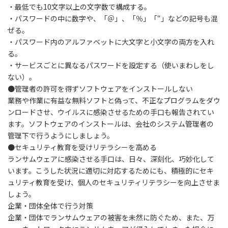
・最低でも10文字以上の文字数で構成する。
・パスワードの中に数字や、「＠」、「％」「“」などの記号も混
ぜる。
・パスワード内のアルファベットに大文字と小文字の両方を入れ
る。
・サービスごとに異なるパスワードを設定する（使いまわしをし
ない）。
●
管理者の許可を得ずソフトウェアをインストールしない
業務や作業に有益な無料ソフトと偽って、不正なプログラムをダウ
ンロードさせ、ウイルスに感染させるための手口も報告されてい
ます。ソフトウェアのインストールは、会社のシステム管理者の
管理下で行うようにしましょう。
●
セキュリティ教育を受けリテラシーを高める
ランサムウェアに感染させる手口は、日々、深刻化、巧妙化して
います。こうした状況に適切に対応するためにも、積極的にセキ
ュリティ教育を受け、個人のセキュリティリテラシーを向上させま
しょう。
企業・団体全体で行う対策
企業・団体でランサムウェアの被害を未然に防ぐため、また、万