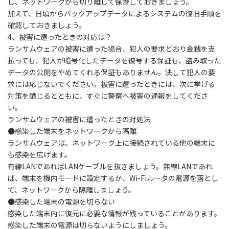
し、ネットワークから切り離して保管しておきましょう。
加えて、日頃からバックアップデータによるシステムの復旧手順を
確認しておきましょう。
4
、被害に遭ったときの対応は？
ランサムウェアの被害に遭った場合、犯人の要求どおり金銭を支
払っても、犯人が暗号化したデータを復号する保証も、盗み取った
データの公開をやめてくれる保証もありません。決して犯人の要
求には応じないでください。被害に遭ったときには、次に挙げる
対策を講じるとともに、すぐに警察へ被害の通報をしてくださ
い。
ランサムウェアの被害に遭ったときの対処法
●
感染した端末をネットワークから隔離
ランサムウェアは、ネットワーク上に接続されている他の端末に
も感染を広げます。
有線LANであればLANケーブルを抜きましょう。無線LANであれ
ば、端末を機内モードに設定するか、Wi-Fiルータの電源を落とし
て、ネットワークから隔離しましょう。
●
感染した端末の電源を切らない
感染した端末内に復元に必要な情報が残っていることがあります。
感染した端末の電源は切らないようにしましょう。