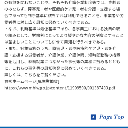
の有無を問わないことや、そもそも介護休業制度等では、高齢者
のみならず、障害児・者や医療的ケア児・者を介護・支援する場
合であっても判断基準に該当すれば利用できることを、事業者や労
働者等に対し広く周知に努めていくべきである。
・なお、判断基準は最低基準であり、各事業主における独自の取
り組みとして、労働者にとってより緩やかな内容の制度とすること
は望ましいことについても併せて周知を行うべきである。
・また、対象家族のうち、障害児・者や医療的ケア児・者を介
護・支援する労働者が、介護休業、介護休暇、短時間勤務の措置
等を活用し、継続就業につながった事例等の集積に努めるととも
に、これらの事例等の周知啓発に努めていくべきである。
詳しくは、こちらをご覧ください。
参照ホームページ[厚生労働省]
https://www.mhlw.go.jp/content/11909500/001387433.pdf