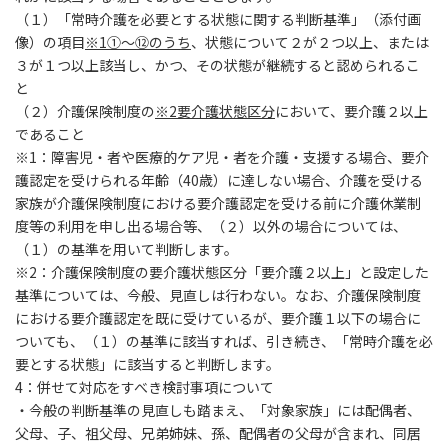
（１）「常時介護を必要とする状態に関する判断基準」（添付画
像）の項目
※1①～⑫のうち
、状態について２が２つ以上、または
３が１つ以上該当し、かつ、その状態が継続すると認められるこ
と
（２）介護保険制度の
※2要介護状態区分
において、要介護２以上
であること
※1：障害児・者や医療的ケア児・者を介護・支援する場合、要介
護認定を受けられる年齢（40歳）に達しない場合、介護を受ける
家族が介護保険制度における要介護認定を受ける前に介護休業制
度等の利用を申し出る場合等、（２）以外の場合については、
（１）の基準を用いて判断します。
※2：介護保険制度の要介護状態区分「要介護２以上」と設定した
基準については、今般、見直しは行わない。なお、介護保険制度
における要介護認定を既に受けているが、要介護１以下の場合に
ついても、（１）の基準に該当すれば、引き続き、「常時介護を必
要とする状態」に該当すると判断します。
4
：併せて対応をすべき検討事項について
・今般の判断基準の見直しも踏まえ、「対象家族」には配偶者、
父母、子、祖父母、兄弟姉妹、孫、配偶者の父母が含まれ、同居