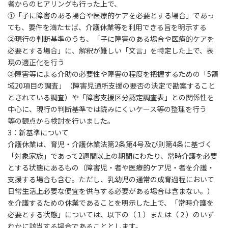
者からのヒアリングも行った上で、
①「子に障害のある場合や医療的ケアを必要とする場合」であっ
ても、要件を満たせば、介護休業等を利用できる旨を明示する
②現行の判断基準のうち、「子に障害のある場合や医療的ケアを
必要とする場合」に、解釈が難しい「文言」を特定した上で、表
現の適正化を行う
③障害等による介助の必要性や障害の程度を把握するための「5領
域20項目の調査」（障害児通所支援の要否の決定で勘案すること
とされている調査）や「障害支援区分認定調査表」との関係性を
中心に、現行の判断基準では読みにくいケース等の整理を行う
等の観点から検討を行いました。
3
：新基準について
介護休業は、育児・介護休業法第2条第4号及び則第4条に基づく
「対象家族」であって2週間以上の期間にわたり、常時介護を必要
とする状態にあるもの（障害児・者や医療的ケア児・者を介護・
支援する場合も含む。ただし、乳幼児の通常の成育過程において
日常生活上必要な便宜を供与する必要がある場合は含まない。）
を介護するための休業であることを明示した上で、「常時介護を
必要とする状態」については、以下の（１）または（２）のいず
れかに該当する場合であることとします。