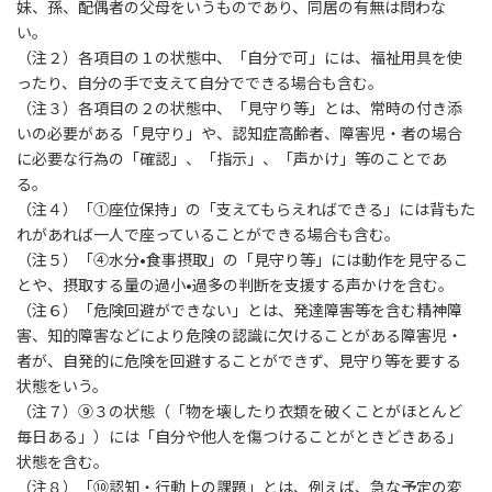
妹、孫、配偶者の父母をいう
ものであり、同居の有無は問わな
い。
（注２）各項目の１の状態中、「自分で可」には、福祉用具を使
ったり、自分の手で支えて自分でできる場合も含む。
（注３）各項目の２の状態中、「見守り等」とは、常時の付き添
いの必要がある「見守り」や、認知症高齢者、障害児・者の場合
に必要な行為の「確認」、「指示」、「声かけ」等のことであ
る。
（注４）「①座位保持」の「支えてもらえればできる」には背もた
れがあれば一人で座っていることができる場合も含む。
（注５）「④水分•食事摂取」の「見守り等」には動作を見守るこ
とや、摂取する量の過小•過多の判断を支援する声かけを含む。
（注６）
「危険回避ができない」とは、発達障害等を含む精神障
害、知的障害などにより危険の認識に欠けることがある障害児・
者が、自発的に危険を回避することができず、見守り等を要する
状態をいう。
（注７）⑨３の状態（「物を壊したり衣類を破くことがほとんど
毎日ある」）には「自分や他人を傷つけることがときどきある」
状態を含む。
（注８）
「⑩認知・行動上の課題」とは、例えば、急な予定の変