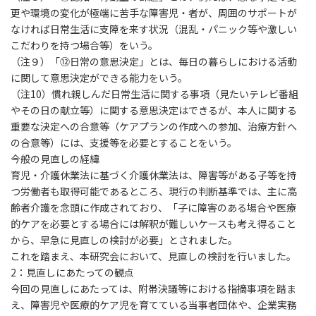
更や環境の変化が極端に苦手な障害児・者が、周囲のサポートが
なければ日常生活に支障を来す状況（混乱・パニック等や激しい
こだわりを持つ場合等）をいう。
（注９）「⑫日常の意思決定」とは、毎日の暮らしにおける活動
に関して意思決定ができる能力をいう。
（注10）慣れ親しんだ日常生活に関する事項（見たいテレビ番組
やその日の献立等）に関する意思決定はできるが、本人に関する
重要な決定への合意等（ケアプランの作成への参加、治療方針へ
の合意等）には、支援等を必要とすることをいう。
今般の見直しの経緯
育児・介護休業法に基づく介護休業法は、障害等がある子等を持
つ労働者も取得可能であるところ、現行の判断基準では、主に高
齢者介護を念頭に作成されており、「子に障害のある場合や医療
的ケアを必要とする場合には解釈が難しいケースも考え得ること
から、早急に見直しの検討が必要」とされました。
これを踏まえ、本研究会において、見直しの検討を行いました。
2
：見直しにあたっての観点
今回の見直しにあたっては、附帯決議等における指摘事項を踏ま
え、障害児や医療的ケア児を育てている当事者団体や、企業実務