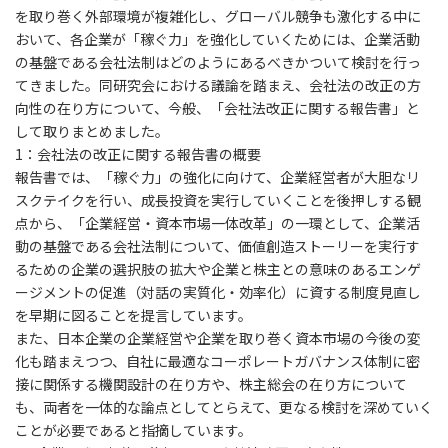
を取り巻く外部環境が複雑化し、グローバル競争も激化する中に
おいて、各企業が「稼ぐ力」を強化していくためには、企業活動
の基盤である会社法制はどのようにあるべきかついて検討を行っ
てきました。同研究会における議論を踏まえ、会社法の改正の方
向性の在り方について、今般、「会社法改正に関する報告書」と
して取りまとめました。
1
：会社法の改正に関する報告書の概要
報告書では、「稼ぐ力」の強化に向けて、企業経営者が大胆なリ
スクテイクを行い、成長投資を実行していくことを後押しする観
点から、「企業経営・資本市場一体改革」の一環として、企業活
動の基盤である会社法制について、価値創造ストーリーを実行す
るための企業の選択肢の拡大や企業と株主との意味のあるエンゲ
ージメントの促進（対話の実質化・効率化）に資する制度見直し
を早期に図ることを提言しています。
また、日本企業の企業経営や企業を取り巻く資本市場の今後の変
化も踏まえつつ、自社に最適なコーポレートガバナンス体制に密
接に関係する機関設計の在り方や、株主総会の在り方について
も、両者を一体的な論点としてとらえて、更なる検討を深めていく
ことが必要であると指摘しています。