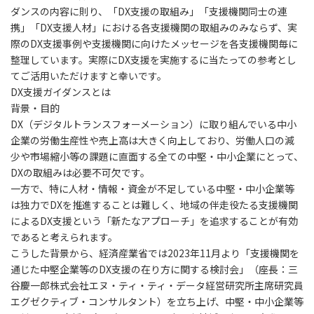
ダンスの内容に則り、「DX支援の取組み」「支援機関同士の連
携」「DX支援人材」における各支援機関の取組みのみならず、実
際のDX支援事例や支援機関に向けたメッセージを各支援機関毎に
整理しています。実際にDX支援を実施するに当たっての参考とし
てご活用いただけますと幸いです。
DX
支援ガイダンスとは
背景・目的
DX（デジタルトランスフォーメーション）に取り組んでいる中小
企業の労働生産性や売上高は大きく向上しており、労働人口の減
少や市場縮小等の課題に直面する全ての中堅・中小企業にとって、
DXの取組みは必要不可欠です。
一方で、特に人材・情報・資金が不足している中堅・中小企業等
は独力でDXを推進することは難しく、地域の伴走役たる支援機関
によるDX支援という「新たなアプローチ」を追求することが有効
であると考えられます。
こうした背景から、経済産業省では2023年11月より「支援機関を
通じた中堅企業等のDX支援の在り方に関する検討会」（座長：三
谷慶一郎株式会社エヌ・ティ・ティ・データ経営研究所主席研究員
エグゼクティブ・コンサルタント）を立ち上げ、中堅・中小企業等