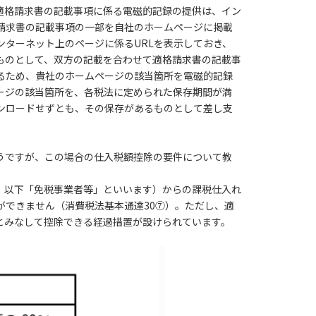
適格請求書の記載事項に係る電磁的記録の提供は、イン
請求書の記載事項の一部を自社のホームページに掲載
ターネット上のページに係るURLを表示しておき、
ものとして、双方の記載を合わせて適格請求書の記載事
るため、貴社のホームページの該当箇所を電磁的記録
ージの該当箇所を、各税法に定められた保存期間が満
ンロードせずとも、その保存があるものとして差し支
うですが、この場合の仕入税額控除の要件について教
。以下「免税事業者等」といいます）からの課税仕入れ
できません（消費税法基本通達30⑦）。ただし、適
とみなして控除できる経過措置が設けられています。