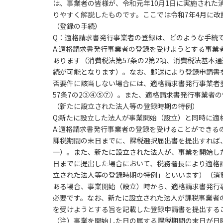
は、事業者の皆様が、令和元年10月1日に実施され
りやすく解説したものです。ここでは令和7年4月に改
（登録の手続）
Q：適格請求書発行事業者の登録は、どのような手続で
A:適格請求書発行事業者の登録を受けようとする事
あります（消費税法第57条の2第2項、消費税法基本通
続が可能となります）。なお、郵送により登録申請書
否要件に該当しない場合には、適格請求書発行事業者
57条7の2③④⑤⑦）。また、適格請求書発行事業者
（新たに設立された法人等の登録時期の特例）
Q:新たに設立した法人が事業開始（設立）と同時に適
A:適格請求書発行事業者の登録を受けることができる
課税期間の末日までに、課税選択届出書を提出すれば
一）。また、新たに設立された法人が、事業を開始し
日までに提出した場合において、税務署長により適格
立された法人等の登録時期の特例」といいます）（消費税
ある場合、事業開始（設立）時から、適格請求書発行
必要です。なお、新たに設立された法人が課税事業者
を受けようとする旨を記載した登録申請書を提出する
（注）事業を開始した日の属する課税期間の末日が日曜