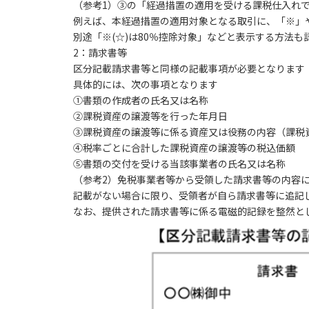
（参考1）③の「経過措置の適用を受ける課税仕入れ
例えば、本経過措置の適用対象となる取引に、「※」
別途「※(☆)は80％控除対象」などと表示する方法も
2
：請求書等
区分記載請求書等と同様の記載事項が必要となります
具体的には、次の事項となります
①書類の作成者の氏名又は名称
②課税資産の譲渡等を行った年月日
③課税資産の譲渡等に係る資産又は役務の内容（課税
④税率ごとに合計した課税資産の譲渡等の税込価額
⑤書類の交付を受ける当該事業者の氏名又は名称
（参考2）免税事業者等から受領した請求書等の内容
記載がない場合に限り、受領者が自ら請求書等に追記
なお、提供された請求書等に係る電磁的記録を整然とし