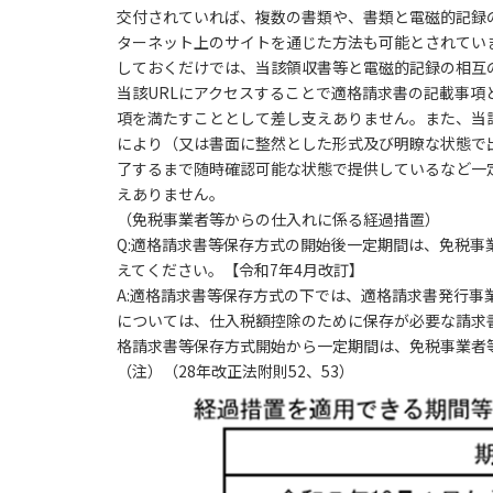
交付されていれば、複数の書類や、書類と電磁的記録
ターネット上のサイトを通じた方法も可能とされてい
しておくだけでは、当該領収書等と電磁的記録の相互
当該URLにアクセスすることで適格請求書の記載事
項を満たすこととして差し支えありません。また、当
により（又は書面に整然とした形式及び明瞭な状態で
了するまで随時確認可能な状態で提供しているなど一
えありません。
（免税事業者等からの仕入れに係る経過措置）
Q:適格請求書等保存方式の開始後一定期間は、免税
えてください。【令和7年4月改訂】
A:適格請求書等保存方式の下では、適格請求書発行
については、仕入税額控除のために保存が必要な請求
格請求書等保存方式開始から一定期間は、免税事業者
（注）（28年改正法附則52、53）