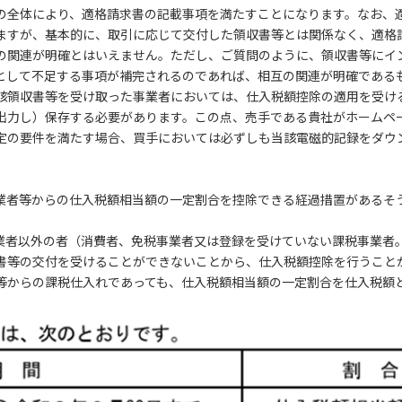
の全体により、適格請求書の記載事項を満たすことになります。なお、
ますが、基本的に、取引に応じて交付した領収書等とは関係なく、適格
の関連が明確とはいえません。ただし、ご質問のように、領収書等にイン
項として不足する事項が補完されるのであれば、相互の関連が明確である
該領収書等を受け取った事業者においては、仕入税額控除の適用を受け
出力し）保存する必要があります。この点、売手である貴社がホームペ
定の要件を満たす場合、買手においては必ずしも当該電磁的記録をダウ
事業者等からの仕入税額相当額の一定割合を控除できる経過措置があるそ
事業者以外の者（消費者、免税事業者又は登録を受けていない課税事業者
書等の交付を受けることができないことから、仕入税額控除を行うことが
等からの課税仕入れであっても、仕入税額相当額の一定割合を仕入税額