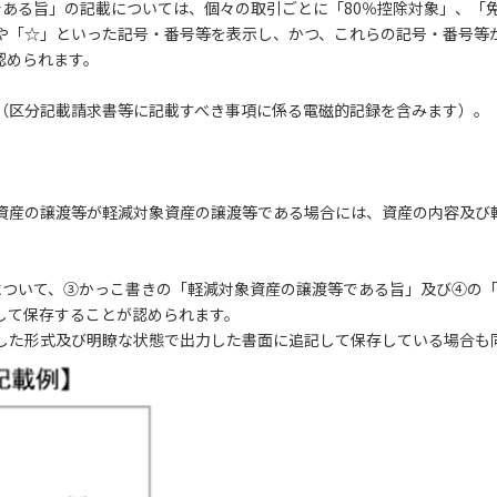
である旨」の記載については、個々の取引ごとに「80％控除対象」、「
や「☆」といった記号・番号等を表示し、かつ、これらの記号・番号等
認められます。
（区分記載請求書等に記載すべき事項に係る電磁的記録を含みます）。
資産の譲渡等が軽減対象資産の譲渡等である場合には、資産の内容及び
について、③かっこ書きの「軽減対象資産の譲渡等である旨」及び④の
して保存することが認められます。
た形式及び明瞭な状態で出力した書面に追記して保存している場合も同様に