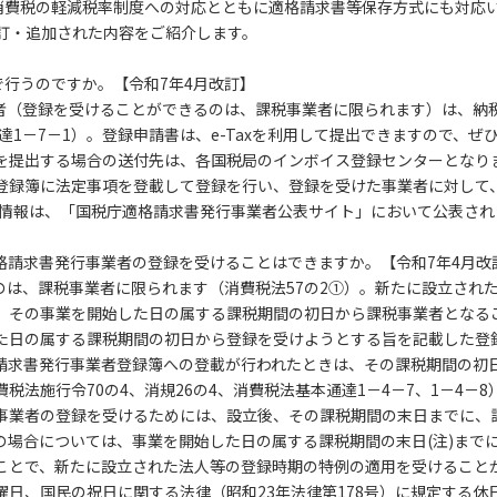
た消費税の軽減税率制度への対応とともに適格請求書等保存方式にも対応
訂・追加された内容をご紹介します。
行うのですか。【令和7年4月改訂】
業者（登録を受けることができるのは、課税事業者に限られます）は、納
達1－7－1）。登録申請書は、e-Taxを利用して提出できますので、
を提出する場合の送付先は、各国税局のインボイス登録センターとなり
登録簿に法定事項を登載して登録を行い、登録を受けた事業者に対して
の情報は、「国税庁適格請求書発行事業者公表サイト」において公表され
格請求書発行事業者の登録を受けることはできますか。【令和7年4月改
のは、課税事業者に限られます（消費税法57の2①）。新たに設立され
、その事業を開始した日の属する課税期間の初日から課税事業者となるこ
た日の属する課税期間の初日から登録を受けようとする旨を記載した登
請求書発行事業者登録簿への登載が行われたときは、その課税期間の初
法施行令70の4、消規26の4、消費税法基本通達1－4－7、1－4－
事業者の登録を受けるためには、設立後、その課税期間の末日までに、
の場合については、事業を開始した日の属する課税期間の末日(注)まで
ことで、新たに設立された法人等の登録時期の特例の適用を受けること
日、国民の祝日に関する法律（昭和23年法律第178号）に規定する休日