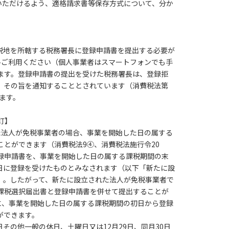
いただけるよう、適格請求書等保存方式について、分か
税地を所轄する税務署長に登録申請書を提出する必要が
ぜひご利用ください（個人事業者はスマートフォンでも手
ます。登録申請書の提出を受けた税務署長は、登録拒
、その旨を通知することとされています（消費税法第
ます。
訂】
た法人が免税事業者の場合、事業を開始した日の属する
とができます（消費税法9④、消費税法施行令20
録申請書を、事業を開始した日の属する課税期間の末
日に登録を受けたものとみなされます（以下「新たに設
8）。したがって、新たに設立された法人が免税事業者で
課税選択届出書と登録申請書を併せて提出することが
に、事業を開始した日の属する課税期間の初日から登録
ができます。
その他一般の休日、土曜日又は12月29日、同月30日