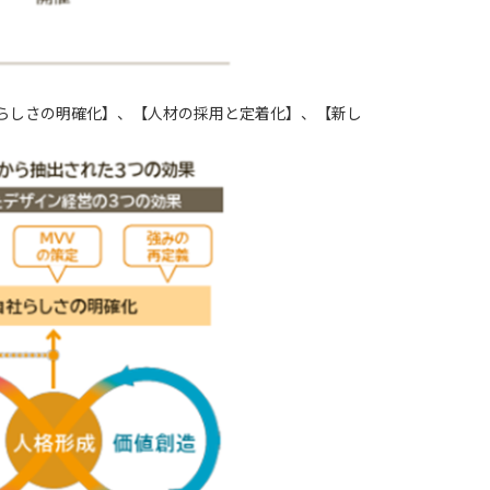
らしさの明確化
】、【
人材の採用と定着化
】、【
新し