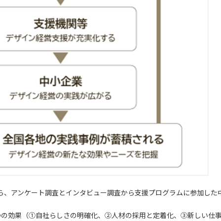
ら、アンケート調査とインタビュー調査から支援プログラムに参加した
つの効果（①
自社らしさの明確化
、②
人材の採用と定着化
、③
新しい仕