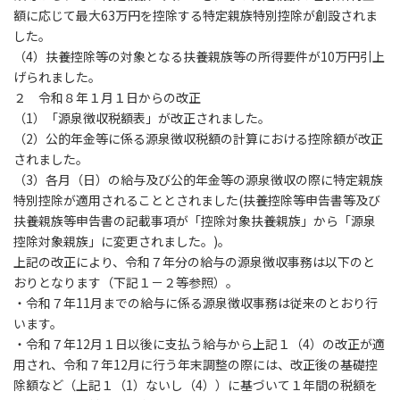
額に応じて最大63万円を控除する特定親族特別控除が創設されま
した。
（4）扶養控除等の対象となる扶養親族等の所得要件が10万円引上
げられました。
２ 令和８年１月１日からの改正
（1）「源泉徴収税額表」が改正されました。
（2）公的年金等に係る源泉徴収税額の計算における控除額が改正
されました。
（3）各月（日）の給与及び公的年金等の源泉徴収の際に特定親族
特別控除が適用されることとされました(扶養控除等申告書等及び
扶養親族等申告書の記載事項が「控除対象扶養親族」から「源泉
控除対象親族」に変更されました。)。
上記の改正により、令和７年分の給与の源泉徴収事務は以下のと
おりとなります（下記１－２等参照）。
・令和７年11月までの給与に係る源泉徴収事務は従来のとおり行
います。
・令和７年12月１日以後に支払う給与から上記１（4）の改正が適
用され、令和７年12月に行う年末調整の際には、改正後の基礎控
除額など（上記１（1）ないし（4））に基づいて１年間の税額を