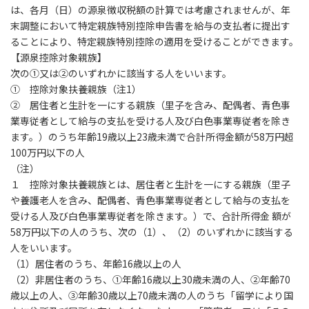
は、各月（日）の源泉徴収税額の計算では考慮されませんが、年
末調整において特定親族特別控除申告書を給与の支払者に提出す
ることにより、特定親族特別控除の適用を受けることができます。
【源泉控除対象親族】
次の①又は②のいずれかに該当する人をいいます。
① 控除対象扶養親族（注1）
② 居住者と生計を一にする親族（里子を含み、配偶者、青色事
業専従者として給与の支払を受ける人及び白色事業専従者を除き
ます。）のうち年齢19歳以上23歳未満で合計所得金額が58万円超
100万円以下の人
（注）
１ 控除対象扶養親族とは、居住者と生計を一にする親族（里子
や養護老人を含み、配偶者、青色事業専従者として給与の支払を
受ける人及び白色事業専従者を除きます。）で、合計所得金 額が
58万円以下の人のうち、次の（1）、（2）のいずれかに該当する
人をいいます。
（1）居住者のうち、年齢16歳以上の人
（2）非居住者のうち、①年齢16歳以上30歳未満の人、②年齢70
歳以上の人、③年齢30歳以上70歳未満の人のうち「留学により国