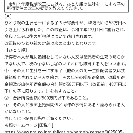
令和７年度税制改正における、ひとり親の生計を一にする子の
所得要件の改正の概要を教えてください。
[
Ａ]
ひとり親の生計を一にする子の所得要件が、48万円から58万円へ
引き上げられました。この改正は、令和７年12月1日に施行され、
令和７年分以後の所得税について適用されます。
改正後のひとり親の定義は次のとおりとなります。
【ひとり親】
所得者本人が現に婚姻をしていない人又は配偶者の生死の明らか
でない人で、次の①ないし③のいずれにも該当する人をいいます。
① その人と生計を一にする子（他の人の同一生計配偶者又は扶
養親族とされている人を除き、その年分の総所得金額、退職所得
金額及び山林所得金額の合計額が58万円以下（改正前：48万円以
下）の子に限ります。）を有すること。
② 合計所得金額が500万円以下であること。
③ その人と事実上婚姻関係と同様の事情にあると認められる人
がいないこと。
詳しくは下記参照先をご覧ください。
参照ホームページ[国税庁]
https://www.nta.go.jp/publication/pamph/gensen/0025005-