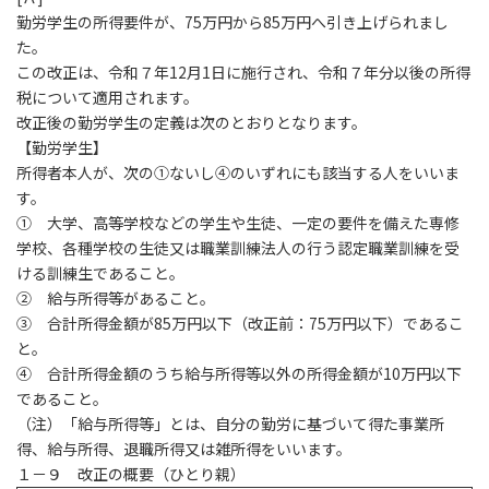
勤労学生の所得要件が、75万円から85万円へ引き上げられまし
た。
この改正は、令和７年12月1日に施行され、令和７年分以後の所得
税について適用されます。
改正後の勤労学生の定義は次のとおりとなります。
【勤労学生】
所得者本人が、次の①ないし④のいずれにも該当する人をいいま
す。
① 大学、高等学校などの学生や生徒、一定の要件を備えた専修
学校、各種学校の生徒又は職業訓練法人の行う認定職業訓練を受
ける訓練生であること。
② 給与所得等があること。
③ 合計所得金額が85万円以下（改正前：75万円以下）であるこ
と。
④ 合計所得金額のうち給与所得等以外の所得金額が10万円以下
であること。
（注）「給与所得等」とは、自分の勤労に基づいて得た事業所
得、給与所得、退職所得又は雑所得をいいます。
１－９ 改正の概要（ひとり親）