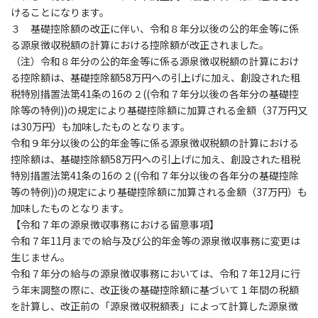
けることになります。
３ 基礎控除額の改正に伴い、令和８年分以後の公的年金等に係
る源泉徴収税額の計算における控除額が改正されました。
（注）令和８年分の公的年金等に係る源泉徴収税額の計算におけ
る控除額は、基礎控除額58万円への引上げに加え、創設された租
税特別措置法第41条の16の２((令和７年分以後の各年分の基礎控
除等の特例))の規定により基礎控除額に加算される金額（37万円又
は30万円）も加味したものとなります。
令和９年分以後の公的年金等に係る源泉徴収税額の計算における
控除額は、基礎控除額58万円への引上げに加え、創設された租税
特別措置法第41条の16の２((令和７年分以後の各年分の基礎控除
等の特例))の規定により基礎控除額に加算される金額（37万円）も
加味したものとなります。
【令和７年の源泉徴収事務における留意事項】
令和７年11月までの給与及び公的年金等の源泉徴収事務に変更は
生じません。
令和７年分の給与の源泉徴収事務においては、令和７年12月に行
う年末調整の際に、改正後の基礎控除額に基づいて１年間の税額
を計算し、改正前の「源泉徴収税額表」によって計算した源泉徴