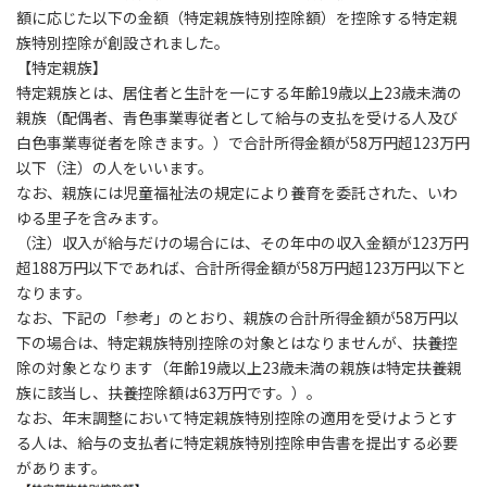
額に応じた以下の金額（特定親族特別控除額）を控除する特定親
族特別控除が創設されました。
【特定親族】
特定親族とは、居住者と生計を一にする年齢19歳以上23歳未満の
親族（配偶者、青色事業専従者として給与の支払を受ける人及び
白色事業専従者を除きます。）で合計所得金額が58万円超123万円
以下（注）の人をいいます。
なお、親族には児童福祉法の規定により養育を委託された、いわ
ゆる里子を含みます。
（注）収入が給与だけの場合には、その年中の収入金額が123万円
超188万円以下であれば、合計所得金額が58万円超123万円以下と
なります。
なお、下記の「参考」のとおり、親族の合計所得金額が58万円以
下の場合は、特定親族特別控除の対象とはなりませんが、扶養控
除の対象となります（年齢19歳以上23歳未満の親族は特定扶養親
族に該当し、扶養控除額は63万円です。）。
なお、年末調整において特定親族特別控除の適用を受けようとす
る人は、給与の支払者に特定親族特別控除申告書を提出する必要
があります。