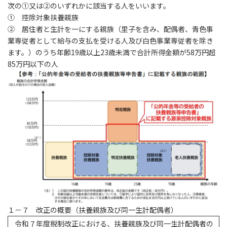
次の①又は②のいずれかに該当する人をいいます。
① 控除対象扶養親族
② 居住者と生計を一にする親族（里子を含み、配偶者、青色事
業専従者として給与の支払を受ける人及び白色事業専従者を除き
ます。）のうち年齢19歳以上23歳未満で合計所得金額が58万円超
85万円以下の人
１－７ 改正の概要（扶養親族及び同一生計配偶者）
令和７年度税制改正における、扶養親族及び同一生計配偶者の