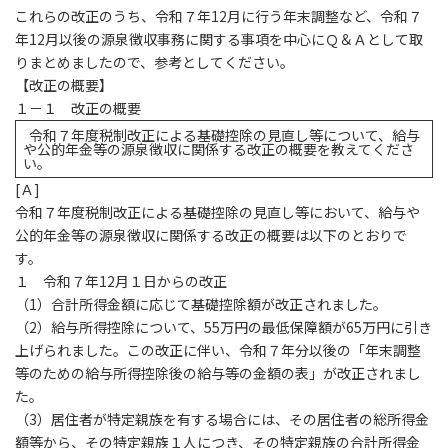
これらの改正のうち、令和７年12月に行う年末調整など、令和７
年12月以後の源泉徴収事務に関する事項を中心にＱ＆Ａとして取
りまとめましたので、参考としてください。
【改正の概要】
１－１ 改正の概要
令和７年度税制改正による基礎控除の見直し等について、給与
や公的年金等の源泉徴収に関係する改正の概要を教えてくださ
い。
[
Ａ]
令和７年度税制改正による基礎控除の見直し等において、給与や
公的年金等の源泉徴収に関係する改正の概要は以下のとおりで
す。
１ 令和７年12月１日からの改正
（1）合計所得金額に応じて基礎控除額が改正されました。
（2）給与所得控除について、55万円の最低保障額が65万円に引き
上げられました。この改正に伴い、令和７年分以後の「年末調整
等のための給与所得控除後の給与等の金額の表」が改正されまし
た。
（3）居住者が特定親族を有する場合には、その居住者の総所得金
額等から、その特定親族１人につき、その特定親族の合計所得金