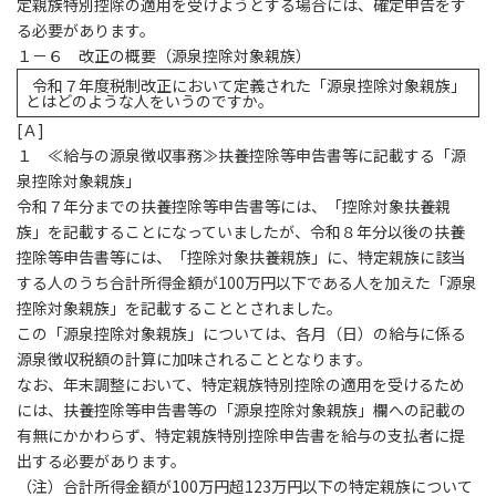
定親族特別控除の適用を受けようとする場合には、確定申告をす
る必要があります。
１－６ 改正の概要（源泉控除対象親族）
令和７年度税制改正において定義された「源泉控除対象親族」
とはどのような人をいうのですか。
[
Ａ]
１ ≪給与の源泉徴収事務≫扶養控除等申告書等に記載する「源
泉控除対象親族」
令和７年分までの扶養控除等申告書等には、「控除対象扶養親
族」を記載することになっていましたが、令和８年分以後の扶養
控除等申告書等には、「控除対象扶養親族」に、特定親族に該当
する人のうち合計所得金額が100万円以下である人を加えた「源泉
控除対象親族」を記載することとされました。
この「源泉控除対象親族」については、各月（日）の給与に係る
源泉徴収税額の計算に加味されることとなります。
なお、年末調整において、特定親族特別控除の適用を受けるため
には、扶養控除等申告書等の「源泉控除対象親族」欄への記載の
有無にかかわらず、特定親族特別控除申告書を給与の支払者に提
出する必要があります。
（注）合計所得金額が100万円超123万円以下の特定親族について