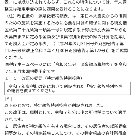
表」には織り込まれておらず、これらの特例については、年末調
整又は確定申告の際に適用を受けることになります。
（注）改正後の「源泉徴収税額表」は「東日本大震災からの復興
のための施策を実施するために必要な財源の確保に関する特別措
置法第二十九条第一項第一号に規定する所得税法別表第二から別
表第四までに定める金額及び復興特別所得税の額の計算を勘案し
て財務大臣が定める表」（平成24年３月31日号外財務省告示第
115号(最終改正令和７年４月30日財務省告示第122号)）をご確認
ください。
国税庁ホームページには「令和８年分 源泉徴収税額表」を令和
７年８月末頃掲載予定です。
１－５ 改正の概要（特定親族特別控除）
令和７年度税制改正において創設された「特定親族特別控除」
の概要を教えてください。
[
Ａ]
以下のとおり、特定親族特別控除が創設されました。
この改正は、原則として、令和７年分以後の所得税について適用
されます。
１ 居住者が特定親族を有する場合には、その居住者の総所得金
額等から、その特定親族１人につき、その特定親族の合計所得金