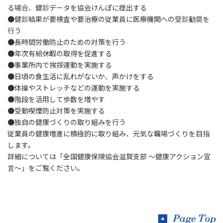
る場合、健診データを協会けんぽに提出する
●
健診結果が要検査や要治療の従業員に医療機関への受診勧奨を
行う
●
長時間労働防止のための対策を行う
●
年次有給休暇の取得を促進する
●事業所内で挨拶運動を実施する
●日頃の食生活に乱れがないか、声かけをする
●
体操やストレッチなどの運動を実施する
●階段を活用して歩数を増やす
●受動喫煙防止対策を実施する
●独自の健康づくりの取り組みを行う
従業員の健康増進に積極的に取り組み、元気な職場づくりを目指
します。
詳細については「
全国健康保険協会滋賀支部 ～健康アクション宣
言～
」をご覧ください。