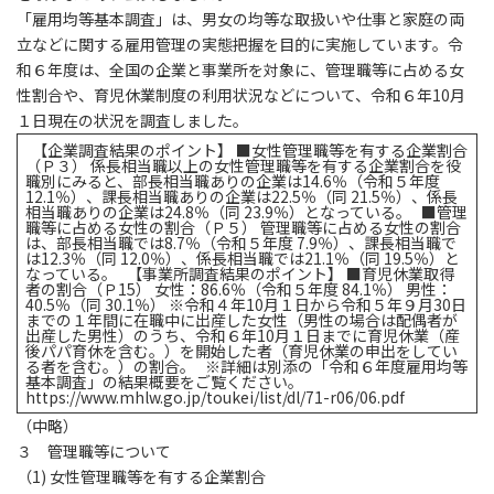
「雇用均等基本調査」は、男女の均等な取扱いや仕事と家庭の両
立などに関する雇用管理の実態把握を目的に実施しています。令
和６年度は、全国の企業と事業所を対象に、管理職等に占める女
性割合や、育児休業制度の利用状況などについて、令和６年10月
１日現在の状況を調査しました。
【企業調査結果のポイント】
■
女性管理職等を有する企業割合
（Ｐ３）
係長相当職以上の女性管理職等を有する企業割合を役
職別にみると、部長相当職ありの企業は14.6％（令和５年度
12.1％）、課長相当職ありの企業は22.5％（同 21.5％）、係長
相当職ありの企業は24.8％（同 23.9％）となっている。
■
管理
職等に占める女性の割合（Ｐ５）
管理職等に占める女性の割合
は、部長相当職では8.7％（令和５年度 7.9％）、課長相当職で
は12.3％（同 12.0％）、係長相当職では21.1％（同 19.5％）と
なっている。
【事業所調査結果のポイント】
■
育児休業取得
者の割合（Ｐ15）
女性：86.6％（令和５年度 84.1％） 男性：
40.5％（同 30.1％） ※令和４年10月１日から令和５年９月30日
までの１年間に在職中に出産した女性（男性の場合は配偶者が
出産した男性）のうち、令和６年10月１日までに育児休業（産
後パパ育休を含む。）を開始した者（育児休業の申出をしてい
る者を含む。）の割合。 ※詳細は別添の「令和６年度雇用均等
基本調査」の結果概要をご覧ください。
https://www.mhlw.go.jp/toukei/list/dl/71-r06/06.pdf
（中略）
３ 管理職等について
（1) 女性管理職等を有する企業割合