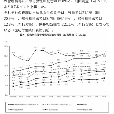
の管理職等に占める女性の割合は15.8％と、前回調査（同15.1％）
より0.7ポイント上昇した。
それぞれの役職に占める女性の割合は、役員では21.1％（同
20.9％）、部長相当職では8.7％（同7.9％）、課長相当職では
12.3％（同12.0％）、係長相当職では21.1％（同19.5％）となって
いる（図6,付属統計表第8表）。