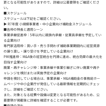
更となる可能性がありますので、詳細は公募要領をご確認くださ
い。
■スケジュール
スケジュールは下記をご確認ください。
▶ R7年度 小規模事業者・中小企業向け補助金スケジュール
■各枠の特長と適用シーン
事業承継促進枠：5年以内に親族内承継・従業員承継を予定してい
る企業向け
専門家活用枠：買い手・売り手問わず補助事業期間内に経営資源
の譲り渡し・譲り受けを予定している企業向け
PMI推進枠：M&A後の経営統合を円滑に進め、統合効果の最大化を
目指す企業向け
廃業・再チャレンジ枠：事業承継や事業引継ぎに伴い廃業や再チ
ャレンジを検討または実施予定の企業向け
申請を検討している場合は、事業承継・M&A補助金の事務局ホー
ムページや中小企業庁が発信している最新情報を定期的にチェッ
クし、詳細をご確認ください。
また、対象となる経費や設備は変更となる可能性があるため、公
募要領が掲載後に詳細を確認することが必要です。
■申請の流れ