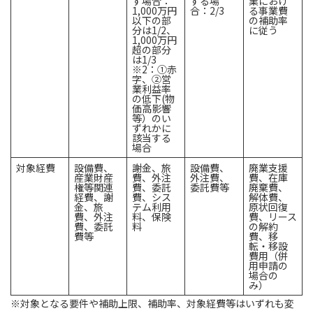
す場合：
する場
業におけ
1,000万円
合：2/3
る事業費
以下の部
の補助率
分は1/2、
に従う
1,000万円
超の部分
は1/3
※2：①赤
字、②営
業利益率
の低下(物
価高影響
等）のい
ずれかに
該当する
場合
対象経費
設備費、
謝金、旅
設備費、
廃業支援
産業財産
費、外注
外注費、
費、在庫
権等関連
費、委託
委託費等
廃棄費、
経費、謝
費、シス
解体費、
金、旅
テム利用
原状回復
費、外注
料、保険
費、リース
費、委託
料
の解約
費等
費、移
転・移設
費用（併
用申請の
場合の
み）
※対象となる要件や補助上限、補助率、対象経費等はいずれも変