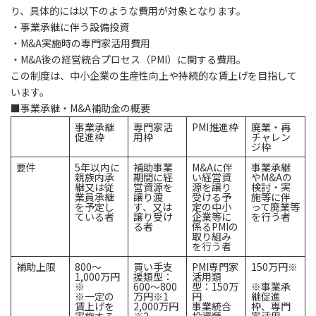
り、具体的には以下のような費用が対象となります。
・事業承継に伴う設備投資
・M&A実施時の専門家活用費用
・M&A後の経営統合プロセス（PMI）に関する費用。
この制度は、中小企業の生産性向上や持続的な賃上げを目指して
います。
■事業承継・M&A補助金の概要
事業承継
専門家活
PMI
推進枠
廃業・再
促進枠
用枠
チャレン
ジ枠
要件
5年以内に
補助事業
M&Aに伴
事業承継
親族内承
期間に経
い経営資
やM&Aの
継又は従
営資源を
源を譲り
検討・実
業員承継
譲り渡
受ける予
施等に伴
を予定し
す、又は
定の中小
って廃業等
ている者
譲り受け
企業等に
を行う者
る者
係るPMIの
取り組み
を行う者
補助上限
800～
買い手支
PMI専門家
150万円※
1,000万円
援類型：
活用類
※
600～800
型：150万
※事業承
※一定の
万円※1
円
継促進
賃上げを
2,000万円
事業統合
枠、専門
実施する
※2
投資類
家活用