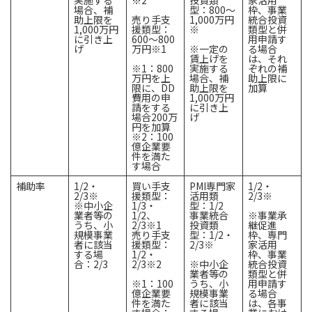
場合、補
型：800～
枠、事業
助上限を
売り手支
1,000万円
統合投資
1,000万円
援類型：
※
類型と併
に引き上
600～800
用申請す
げ
万円※1
※一定の
る場合
賃上げを
は、それ
※1：800
実施する
ぞれの補
万円を上
場合、補
助上限に
限に、DD
助上限を
加算
費用の申
1,000万円
請をする
に引き上
場合200万
げ
円を加算
※2：100
億企業要
件を満た
す場合
補助率
1/2・
買い手支
PMI専門家
1/2・
2/3※
援類型：
活用類
2/3※
※中小企
1/3・
型：1/2
業者等の
1/2、
事業統合
※事業承
うち、小
2/3※1
投資類
継促進
規模事業
売り手支
型：1/2・
枠、専門
者に該当
援類型：
2/3※
家活用
する場
1/2・
枠、事業
合：2/3
2/3※2
※中小企
統合投資
業者等の
類型と併
※1：100
うち、小
用申請す
億企業要
規模事業
る場合
件を満た
者に該当
は、各事