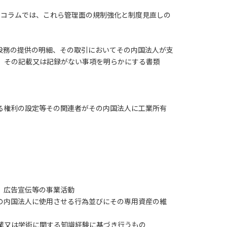
本コラムでは、これら管理面の規制強化と制度見直しの
役務の提供の明細、その取引においてその内国法人が支
、その記載又は記録がない事項を明らかにする書類
る権利の設定等その関連者がその内国法人に工業所有
、広告宣伝等の事業活動
の内国法人に使用させる行為並びにその専用資産の維
業又は学術に関する知識経験に基づき行うもの