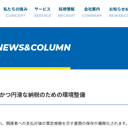
私たちの強み
サービス
採用情報
会社案内
お知らせ
CONCEPT
SERVICE
RECRUIT
COMPANY
NEWS&C
NEWS&COLUMN
かつ円滑な納税のための環境整備
れ、関連者への支払対価の算定根拠を示す書類の保存が義務化されます