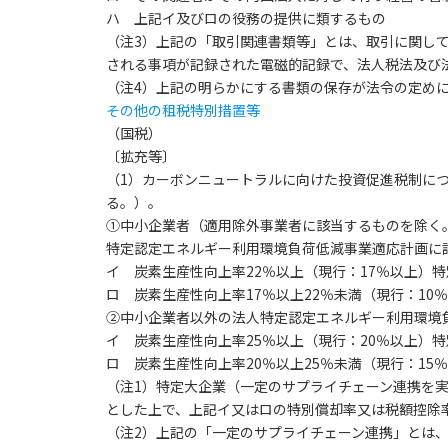
ハ 上記イ及びロの役務の提供に類するもの
（注3）上記の「取引関連書類等」とは、取引に関し
される事項が記録された電磁的記録で、法人税法及び
（注4）上記の明らかにする書類の保存が法令の定め
その他の租税特別措置等
（国税）
〔拡充等〕
（1）カーボンニュートラルに向けた投資促進税制に
る。）。
①中小企業者（適用除外事業者に該当するものを除く
特定認定エネルギー利用環境負荷低減事業適応計画に
イ 炭素生産性向上率22％以上（現行：17％以上）特
ロ 炭素生産性向上率17％以上22％未満（現行：10
②中小企業者以外の法人特定認定エネルギー利用環境
イ 炭素生産性向上率25％以上（現行：20％以上）特
ロ 炭素生産性向上率20％以上25％未満（現行：15
（注1）特定大企業（一定のサプライチェーン連携を
とした上で、上記イ又はロの特別償却率又は税額控除
（注2）上記の「一定のサプライチェーン連携」とは