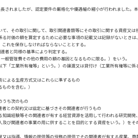
延長されましたが、認定要件の厳格化や優遇幅の縮小が行われました。
いて、その取引に関して、取引関連書類等にその取引に関する資産又は
係る対価の額を算定するために必要な事項の記載又は記録がないときは
、これを保存しなければならないこととする。
関連者と同様の基準により判定する。
、一般管理費その他の費用の額の基因となるものに限る。）をいう。
以下「工業所有権等」という。）の譲渡又は貸付け（工業所有権等に係
術による生産方式又はこれらに準ずるもの
るものを含む。）
のうち次のもの
連者との契約又は協定に基づきその関連者が行うもの
る知識経験等その関連者が有する経営資源を活用して行われる研究開発
人及び関連者の事業の用に供することを目的とする資産をいう。）をそ
理又は指導、情報の提供等の役務の提供でその関連者が有する産業、商