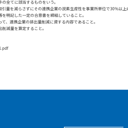
件の全てに該当するものをいう。
取引量を減らさずにその連携企業の炭素生産性を事業所単位で30％以上
等を明記した一定の合意書を締結していること。
って、連携企業の排出量削減に資する内容であること。
出削減量を算定すること。
1.pdf