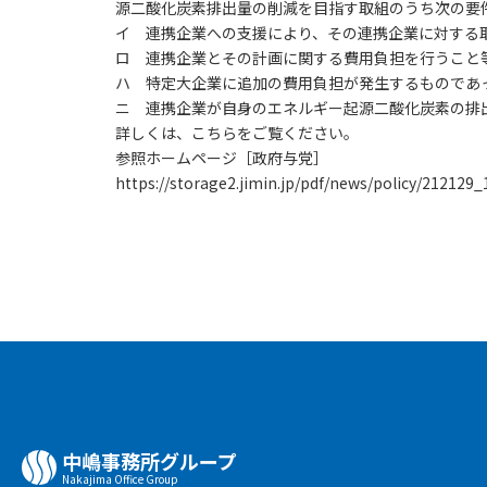
源二酸化炭素排出量の削減を目指す取組のうち次の要
イ 連携企業への支援により、その連携企業に対する
ロ 連携企業とその計画に関する費用負担を行うこと
ハ 特定大企業に追加の費用負担が発生するものであ
ニ 連携企業が自身のエネルギー起源二酸化炭素の排
詳しくは、こちらをご覧ください。
参照ホームページ［政府与党］
https://storage2.jimin.jp/pdf/news/policy/212129_
中嶋事務所グループ
Nakajima Oﬃce Group