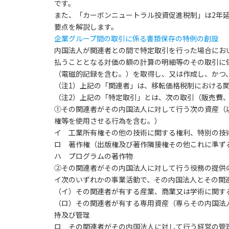
です。
また、「カーボンニュートラル投資促進税制」は2年
要点を解説します。
企業グループ間の取引に係る書類保存の特例の創設
内国法人が関連者との間で特定取引を行った場合にお
払うこととなる対価の額の計算の明細等のその取引に
（電磁的記録を含む。）を取得し、又は作成し、かつ
（注1）上記の「関連者」は、移転価格税制における
（注2）上記の「特定取引」とは、次の取引（販売費
①その関連者がその内国法人に対して行う次の資産（
権等を使用させる行為を含む。）
イ 工業所有権その他の技術に関する権利、特別の技
ロ 著作権（出版権及び著作隣接権その他これに準ず
ハ プログラムの著作物
②その関連者がその内国法人に対して行う役務の提供
イ次のいずれかの事業活動で、その内国法人とその関
（イ）その関連者が有する産業、商業又は学術に関す
（ロ）その関連者が有する専用資産（専らその内国法
持及び管理
ロ その関連者がその内国法人に対して行う経営の管