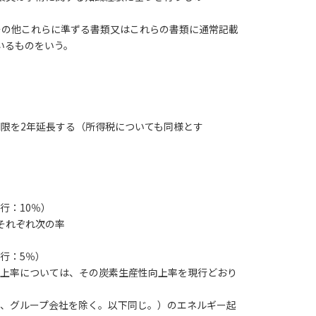
その他これらに準ずる書類又はこれらの書類に通常記載
いるものをいう。
限を2年延長する（所得税についても同様とす
行：10％）
それぞれ次の率
現行：5％）
向上率については、その炭素生産性向上率を現行どおり
い、グループ会社を除く。以下同じ。）のエネルギー起