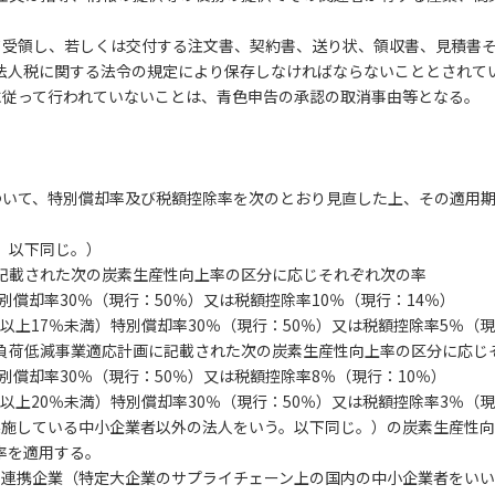
て受領し、若しくは交付する注文書、契約書、送り状、領収書、見積書
法人税に関する法令の規定により保存しなければならないこととされて
に従って行われていないことは、青色申告の承認の取消事由等となる。
ついて、特別償却率及び税額控除率を次のとおり見直した上、その適用期
。以下同じ。）
記載された次の炭素生産性向上率の区分に応じそれぞれ次の率
別償却率30％（現行：50％）又は税額控除率10％（現行：14％）
％以上17％未満）特別償却率30％（現行：50％）又は税額控除率5％（現
負荷低減事業適応計画に記載された次の炭素生産性向上率の区分に応じ
別償却率30％（現行：50％）又は税額控除率8％（現行：10％）
％以上20％未満）特別償却率30％（現行：50％）又は税額控除率3％（
実施している中小企業者以外の法人をいう。以下同じ。）の炭素生産性
率を適用する。
、連携企業（特定大企業のサプライチェーン上の国内の中小企業者をい