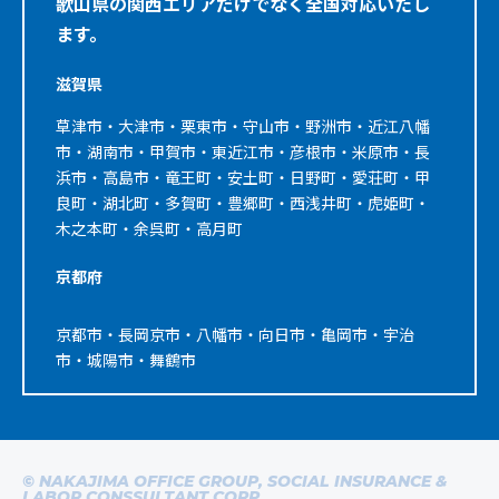
歌山県の関西エリアだけでなく全国対応いたし
ます。
滋賀県
草津市・大津市・栗東市・守山市・野洲市・近江八幡
市・湖南市・甲賀市・東近江市・彦根市・米原市・長
浜市・高島市・竜王町・安土町・日野町・愛荘町・甲
良町・湖北町・多賀町・豊郷町・西浅井町・虎姫町・
木之本町・余呉町・高月町
京都府
京都市・長岡京市・八幡市・向日市・亀岡市・宇治
市・城陽市・舞鶴市
© NAKAJIMA OFFICE GROUP, SOCIAL INSURANCE &
LABOR CONSSULTANT CORP.