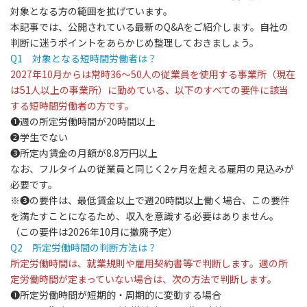
対象となる方の範囲を拡げています。
本記事では、公開されている最新のQ&Aをご紹介します。自社の
判断に迷うポイントをあらかじめ整理しておきましょう。
Q1
対象となる短時間労働者は？
2027
年10月からは常時36～50人の従業員を使用する事業所
（現在
は51人以上の事業所）
に勤めている、以下のすべての要件に該当
する短時間労働者
の方です。
❶週の所定労働時間が20時間以上
❷学生でない
❸所定内賃金の月額が8.8万円以上
なお、フルタイムの従業員と同じく2ヶ月を超える雇用の見込みが
必要です。
※❸の要件は、最低賃金以上で週20時間以上働く場合、この要件
を満たすことになるため、収入を意識する必要はありません。
（この要件は2026年10月に撤廃予定）
Q2
所定労働時間の判断方法は？
所定労働時間は、就業規則や雇用契約書等で判断
します。
週の所
定労働時間が定まっていない場合は、次の方法で判断
します。
❶所定労働時間が短期的・周期的に変動する場合