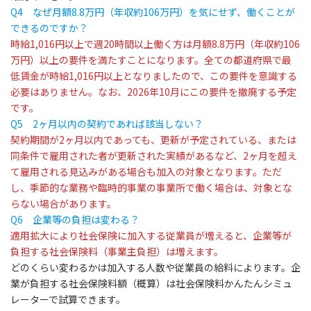
Q4
なぜ月額8.8万円（年収約106万円）を気にせず、働くことが
できるのですか？
時給1,016円以上で週20時間以上働く方は月額8.8万円（年収約106
万円）以上の要件を満たす
ことになります。全ての都道府県で最
低賃金が時給1,016円以上となりましたので、
この要件を意識する
必要はありません。
なお、2026年10月にこの要件を撤廃する予定
です。
Q5
2ヶ月以内の契約であれば該当しない？
契約期間が2ヶ月以内であっても、更新が予定されている、または
同条件で雇用された者が更新された実績があるなど、2ヶ月を超え
て雇用される見込みがある場合も加入の対象
となります。ただ
し、季節的な業務や臨時的事業の事業所で働く場合は、対象とな
らない場合があります。
Q6
企業等の負担は変わる？
適用拡大により
社会保険に加入する従業員が増えると、企業等が
負担する社会保険料（事業主負担）は増えます。
どのくらい変わるかは加入する人数や従業員の給料によります。企
業が負担する社会保険料額（概算）は
社会保険料かんたんシミュ
レーターで試算できます。