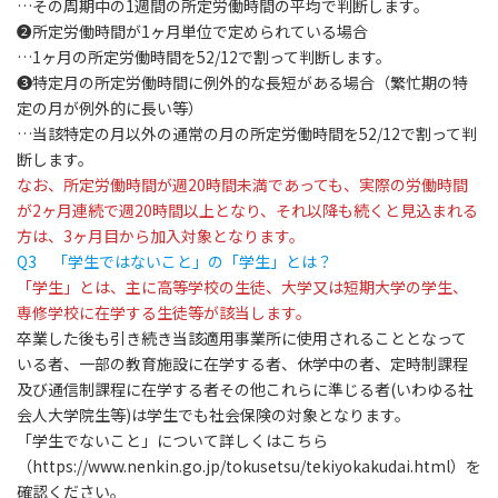
…その周期中の1週間の所定労働時間の平均で判断します。
❷所定労働時間が1ヶ月単位で定められている場合
…1ヶ月の所定労働時間を52/12で割って判断します。
❸特定月の所定労働時間に例外的な長短がある場合（繁忙期の特
定の月が例外的に長い等）
…当該特定の月以外の通常の月の所定労働時間を52/12で割って判
断します。
なお、
所定労働時間が週20時間未満であっても、実際の労働時間
が2ヶ月連続で週20時間以上となり、それ以降も続くと見込まれる
方は、3ヶ月目から加入対象
となります。
Q3
「学生ではないこと」の「学生」とは？
「学生」とは、主に高等学校の生徒、大学又は短期大学の学生、
専修学校に在学する生徒等が該当
します。
卒業した後も引き続き当該適用事業所に使用されることとなって
いる者、一部の教育施設に在学する者、休学中の者、定時制課程
及び通信制課程に在学する者その他これらに準じる者(いわゆる社
会人大学院生等)は学生でも社会保険の対象となります。
「学生でないこと」について詳しくはこちら
（
https://www.nenkin.go.jp/tokusetsu/tekiyokakudai.html
）を
確認ください。