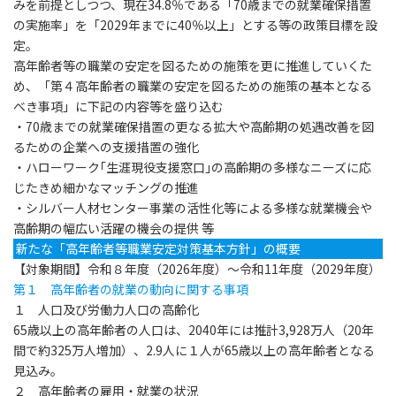
みを前提としつつ、現在34.8％である「70歳までの就業確保措置
の実施率」を「2029年までに40％以上」とする等の政策目標を設
定。
高年齢者等の職業の安定を図るための施策を更に推進していくた
め、「第４高年齢者の職業の安定を図るための施策の基本となる
べき事項」に下記の内容等を盛り込む
・70歳までの就業確保措置の更なる拡大や高齢期の処遇改善を図
るための企業への支援措置の強化
・ハローワーク｢生涯現役支援窓口｣の高齢期の多様なニーズに応
じたきめ細かなマッチングの推進
・シルバー人材センター事業の活性化等による多様な就業機会や
高齢期の幅広い活躍の機会の提供 等
新たな「高年齢者等職業安定対策基本方針」の概要
【対象期間】令和８年度（2026年度）～令和11年度（2029年度）
第１ 高年齢者の就業の動向に関する事項
１ 人口及び労働力人口の高齢化
65歳以上の高年齢者の人口は、2040年には推計3,928万人（20年
間で約325万人増加）、2.9人に１人が65歳以上の高年齢者となる
見込み。
２ 高年齢者の雇用・就業の状況