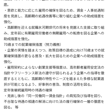
底。
・意欲と能力に応じた雇用の確保を図るため、賃金・人事処遇制
度を見直し、高齢期の処遇改善等に取り組む企業への助成措置を
強化。
・高齢期を迎える就職氷河期世代の将来を見据えた支援に取り組
み、定年前に有期雇用労働者の無期雇用への転換を図る企業への
助成措置を強化。
70
歳までの就業確保措置（努力義務）
・企業の実情を踏まえつつ、政策目標の達成に向け70歳までの就
業確保措置の更なる普及・拡大を図るための企業への助成措置を
強化。
・雇用契約によらない創業支援等措置は、高年齢者雇用安定法の
指針やフリーランス新法の遵守が図られるよう企業への指導を徹
底するとともに、高齢期の特性やニーズを踏まえた多様な就業選
択が可能となるよう、好事例の普及、制度の活用を図る。
定年後継続雇用時の待遇の確保
・見直し後の「同一労働同一賃金指針」の周知及び指導を図り、
不合理な待遇の相違の解消に向けた法の履行確保の一層の徹底を
図る。 等