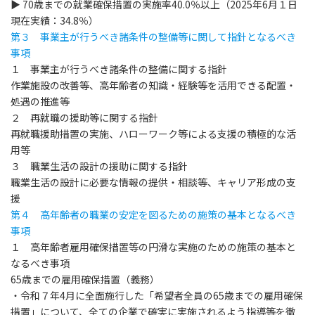
▶ 70歳までの就業確保措置の実施率
40.0％
以上（2025年6月１日
現在実績：34.8％）
第３ 事業主が行うべき諸条件の整備等に関して指針となるべき
事項
１ 事業主が行うべき諸条件の整備に関する指針
作業施設の改善等、高年齢者の知識・経験等を活用できる配置・
処遇の推進等
２ 再就職の援助等に関する指針
再就職援助措置の実施、ハローワーク等による支援の積極的な活
用等
３ 職業生活の設計の援助に関する指針
職業生活の設計に必要な情報の提供・相談等、キャリア形成の支
援
第４ 高年齢者の職業の安定を図るための施策の基本となるべき
事項
１ 高年齢者雇用確保措置等の円滑な実施のための施策の基本と
なるべき事項
65
歳までの雇用確保措置（義務）
・令和７年4月に全面施行した「希望者全員の65歳までの雇用確保
措置」について、全ての企業で確実に実施されるよう指導等を徹