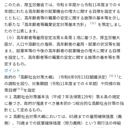
このため、厚生労働省では、令和８年度から令和11年度までの４
年間にわたる高年齢者の就業機会の増大に関する目標を設定する
とともに、高年齢者等の職業の安定に関する施策の基本等を示し
（※）
た新たな
「高年齢者等職業安定対策基本方針」
を策定しまし
たので公表します。
（※）高年齢者等雇用安定法第６条第１項に基づき、厚生労働大
臣が、人口や高齢化の推移、高年齢者の雇用・就業の状況等を踏
まえ、就業率等の今後の高年齢者の就業機会の増大に関する目標
を設定して、高年齢者等の職業の安定に関する施策の基本等を策
定するもの。
ポイント
(
※１)
政府の「高齢社会対策大綱」（令和6年9月13日閣議決定）
と
の調和を図り、対象期間（令和11年度までの４年間）や同様の政
(
※2)
策目標
を設定
※１ 高齢社会対策基本法（平成７年法律第129号）第６条の規定
に基づき、政府が推進すべき基本的かつ総合的な高齢社会対策の指
針として定めるもの。
※２ 高齢社会対策大綱においては、65歳までの雇用確保措置（義
務）、70歳までの就業確保措置（努力義務）という現行法の枠組