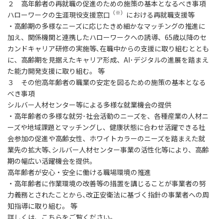
２ 高年齢者の再就職の促進のための施策の基本となるべき事項
（※）
ハローワークの生涯現役支援窓口
における再就職支援等
・高齢期の多様なニーズに応じたきめ細かなマッチングの推進に
加え、関係機関と連携したハローワークへの誘導、65歳以降のセ
カンドキャリア研修の実施等､在職中からの支援に取り組むととも
に、高齢期を見据えたキャリア形成、AI･デジタルの進展を踏まえ
た能力開発支援に取り組む。 等
３ その他高年齢者の職業の安定を図るための施策の基本となる
べき事項
シルバー人材センター等による多様な就業機会の提供
・高年齢者の多様な就労･社会活動のニーズを、各種産業の人材ニ
ーズや地域課題とマッチングし、健康状態に合わせ活躍できる社
会参加の促進や高齢女性、ホワイトカラーのニーズを踏まえた就
業先の拡大等､シルバー人材センター事業の活性化等により、高齢
期の幅広い活躍機会を提供。
高年齢者が安心・安全に働ける職場環境の推進
・高年齢者に作業環境の改善等の措置を講じることが事業者の努
力義務とされたことから､改正安衛法に基づく指針の事業者への周
知指導に取り組む。 等
詳しくは、こちらをご覧ください。