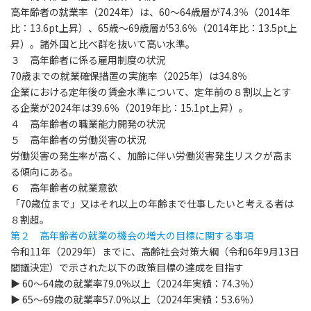
高年齢者の就業率（2024年）は、60～64歳層が74.3％（2014年
比：13.6pt上昇）、65歳～69歳層が53.6％（2014年比：13.5pt上
昇）。諸外国と比べ群を抜いて高い水準。
３ 高年齢者に係る雇用制度の状況
70歳までの就業確保措置の実施率（2025年）は34.8％
企業における定年後の賃金水準について、定年前の８割以上とす
る企業が2024年は39.6％（2019年比：15.1pt上昇）。
４ 高年齢者の職業能力開発の状況
５ 高年齢者の労働災害の状況
労働災害の発生率が高く、加齢に伴い労働災害発生リスクが高ま
る傾向にある。
６ 高年齢者の就業意欲
「70歳位まで」又はそれ以上の年齢まで仕事したいと考える者は
８割超。
第２ 高年齢者の就業の機会の増大の目標に関する事項
令和11年（2029年）までに
、高齢社会対策大綱（令和6年9月13日
閣議決定）で示された以下の政策目標の達成を目指す
▶ 60～64歳の就業率
79.0％
以上（2024年実績：74.3％）
▶ 65～69歳の就業率
57.0％
以上（2024年実績：53.6％）