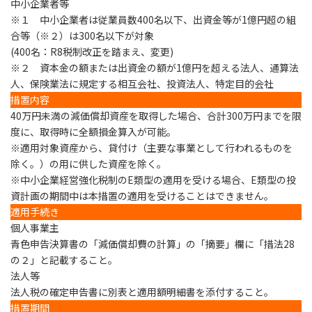
中小企業者等
※１ 中小企業者は従業員数400名以下、出資金等が1億円超の組
合等（※２）は300名以下が対象
(400名：R8税制改正を踏まえ、変更)
※２ 資本金の額または出資金の額が1億円を超える法人、通算法
人、保険業法に規定する相互会社、投資法人、特定目的会社
措置内容
40
万円未満の減価償却資産を取得
した場合、
合計300万円までを限
度
に、取得時に
全額損金算入が可能。
※適用対象資産から、貸付け（主要な事業として行われるものを
除く。）の用に供した資産を除く。
※中小企業経営強化税制のE類型の適用を受ける場合、E類型の投
資計画の期間中は本措置の適用を受けることはできません。
適用手続き
個人事業主
青色申告決算書の「減価償却費の計算」の「摘要」欄に「措法28
の２」と記載すること。
法人等
法人税の確定申告書に別表と適用額明細書を添付すること。
措置期間