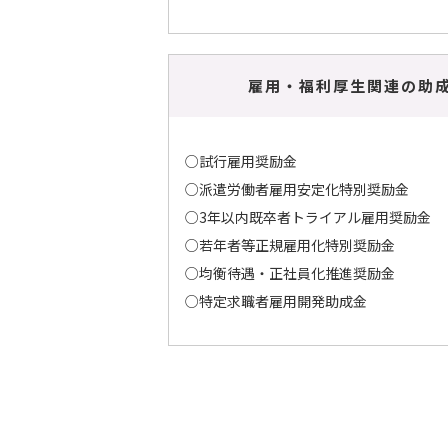
雇用・福利厚生関連の助
○試行雇用奨励金
○派遣労働者雇用安定化特別奨励金
○3年以内既卒者トライアル雇用奨励金
○若年者等正規雇用化特別奨励金
○均衡待遇・正社員化推進奨励金
○特定求職者雇用開発助成金