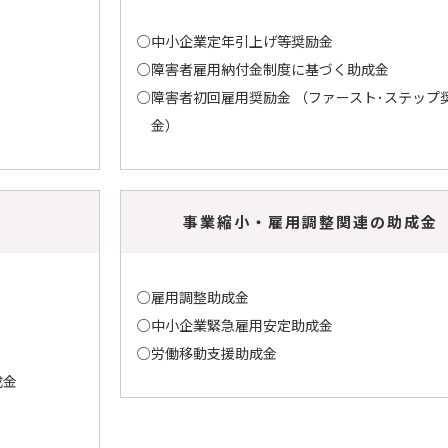
○中小企業定年引上げ等奨励金
○障害者雇用納付金制度に基づく助成金
○障害者初回雇用奨励金 （ファースト･ステップ
金）
事業縮小・雇用調整関連の助成金
○雇用調整助成金
○中小企業緊急雇用安定助成金
○労働移動支援助成金
成金