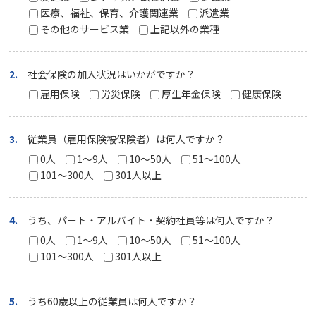
医療、福祉、保育、介護関連業
派遣業
その他のサービス業
上記以外の業種
2.
社会保険の加入状況はいかがですか？
雇用保険
労災保険
厚生年金保険
健康保険
3.
従業員（雇用保険被保険者）は何人ですか？
0人
1～9人
10～50人
51～100人
101～300人
301人以上
4.
うち、パート・アルバイト・契約社員等は何人ですか？
0人
1～9人
10～50人
51～100人
101～300人
301人以上
5.
うち60歳以上の従業員は何人ですか？