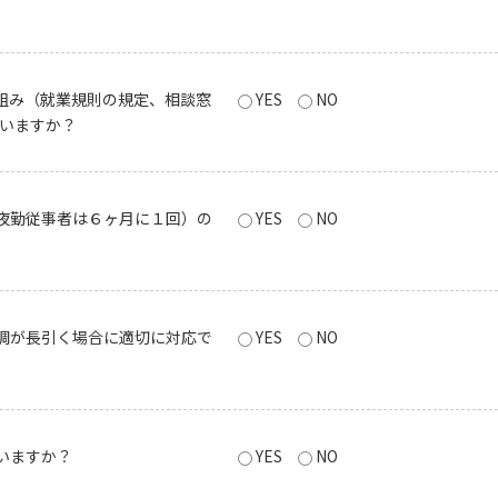
組み（就業規則の規定、相談窓
YES
NO
いますか？
夜勤従事者は６ヶ月に１回）の
YES
NO
調が長引く場合に適切に対応で
YES
NO
いますか？
YES
NO