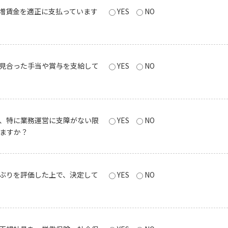
増賃金を適正に支払っています
YES
NO
見合った手当や賞与を支給して
YES
NO
、特に業務運営に支障がない限
YES
NO
ますか？
ぶりを評価した上で、決定して
YES
NO