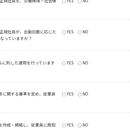
正規社員を、労働保険・社会保
YES
NO
正規社員が、出勤日数に応じた
YES
NO
なっていますか？
ルに則した運用を行っています
YES
NO
新に関する基準を定め、従業員
YES
NO
を作成・締結し、従業員に周知
YES
NO